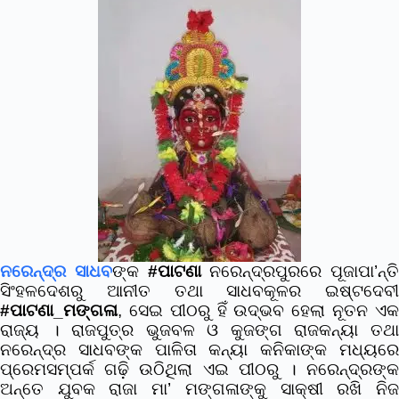
ନରେନ୍ଦ୍ର ସାଧବ
ଙ୍କ
#ପାଟଣା
ନରେନ୍ଦ୍ରପୁରରେ ପୂଜାପା’ନ୍ତି
ସିଂହଳଦେଶରୁ ଆନୀତ ତଥା ସାଧବକୂଳର ଇଷ୍ଟଦେବୀ
#ପାଟଣା_ମଙ୍ଗଳା
, ସେଇ ପୀଠରୁ ହିଁ ଉଦ୍ଭବ ହେଲା ନୂତନ ଏକ
ରାଜ୍ୟ । ରାଜପୁତ୍ର ଭୁଜବଳ ଓ କୁଜଙ୍ଗ ରାଜକନ୍ୟା ତଥା
ନରେନ୍ଦ୍ର ସାଧବଙ୍କ ପାଳିତା କନ୍ୟା କନିକାଙ୍କ ମଧ୍ୟରେ
ପ୍ରେମସମ୍ପର୍କ ଗଢ଼ି ଉଠିଥିଲା ଏଇ ପୀଠରୁ । ନରେନ୍ଦ୍ରଙ୍କ
ଅନ୍ତେ ଯୁବକ ରାଜା ମା’ ମଙ୍ଗଳାଙ୍କୁ ସାକ୍ଷୀ ରଖି ନିଜ