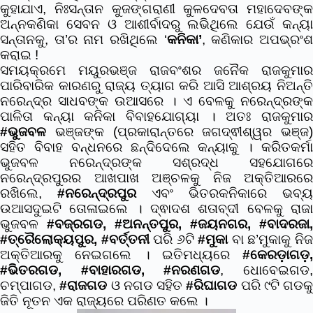
କୁହାଯାଏ, ନିଃସନ୍ତାନ କୁଜଙ୍ଗରାଣୀ କୁଳଦେବତା ମହାଦେବଙ୍କ
ଅନ୍ନକଣିକା ସେବନ ଓ ଆଶୀର୍ବାଦରୁ ଲଭିଥିଲେ ଯେଉଁ କନ୍ୟା
ସନ୍ତାନକୁ, ତା’ର ନାମ ରଖିଥିଲେ ‘
କନିକା’
, କଣିକାର ଅପଭ୍ରଂ
କରାଇ !
ସମୟକ୍ରମେ ମୟୁରଭଞ୍ଜ ରାଜବଂଶର ଜନୈକ ରାଜକୁମାର
ପାରିବାରିକ କାରଣରୁ ରାଜ୍ୟ ତ୍ୟାଗ କରି ଆସି ଆଶ୍ରୟ ନିଅନ୍ତି
ନରେନ୍ଦ୍ର ସାଧବଙ୍କ ଉଆସରେ । ଏ ବେଳକୁ ନରେନ୍ଦ୍ରଙ୍କ
ପାଳିତା କନ୍ୟା କନିକା ବିବାହଯୋଗ୍ୟା । ଅତଃ ରାଜକୁମାର
#ଭୁଜବଳ
ଭଞ୍ଜଙ୍କ (ପ୍ରକାରାନ୍ତରେ ଜଗଦ୍ଵୀଶ୍ୱର ଭଞ୍ଜ)
ସହିତ ବିବାହ ବନ୍ଧନରେ ଛନ୍ଦିଦେଲେ କନ୍ୟାକୁ । କରିତକର୍ମା
ଭୁଜବଳ ନରେନ୍ଦ୍ରଙ୍କ ସଶ୍ରଦ୍ଧ ସହଯୋଗରେ
ନରେନ୍ଦ୍ରପୁରର ଆଖପାଖ ଅଞ୍ଚଳକୁ ନିଜ ଅକ୍ତିଆରରେ
ରଖିଲେ,
#ନରେନ୍ଦ୍ରପୁର
ଏବଂ ଭିତରକନିକାରେ ଭବ୍ୟ
ଉଆସଦୁଇଟି ତୋଳାଇଲେ । ଦ୍ଵାଦଶ ଶତାବ୍ଦୀ ବେଳକୁ ରାଜା
ଭୁଜବଳ
#ବଜ୍ରଗଡ
,
#ଅନନ୍ତପୁର
,
#ଜୟନଗର
,
#ବାଦରଜା
,
#ତ୍ରୈଲୋକ୍ୟପୁର
,
#ବର୍ତ୍ତନୀ
ପରି ୬ଟି
#ମୁକା
ବା ଛ’ମୁକାକୁ ନି
ଅକ୍ତିଆରକୁ ନେଇଗଲେ । ଇତିମଧ୍ୟରେ
#କେରଡ଼ାଗଡ଼
,
#ଭିତରଗଡ
,
#ବାହାରଗଡ
,
#ନରଣଗଡ
, ଧୋବେଇଗଡ
ଚମ୍ପାଗଡ,
#ରାଜଗଡ
ଓ ନଗଡ ସହିତ
#ରିଘାଗଡ
ପରି ୯ଟି ଗଡକୁ
ଜିତି ନୂତନ ଏକ ରାଜ୍ୟରେ ପରିଣତ କଲେ ।