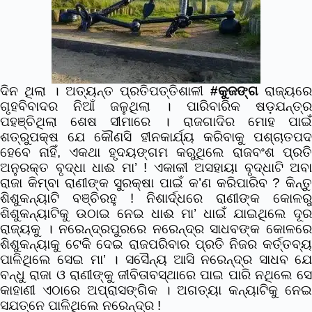
ଦିନ ଥିଲା । ଅତ୍ୟନ୍ତ ପ୍ରତିପତ୍ତିଶାଳୀ
#କୁଜଙ୍ଗ
ରାଜ୍ୟର
ଗୃହବିବାଦର ନିଆଁ ଜଳୁଥିଲା । ପାରିବାରିକ ଷଡ଼ଯନ୍ତ୍ର
ପହଞ୍ଚିଥିଲା ଶେଷ ସୀମାରେ । ରାଜଗାଦିର ମୋହ ପାଇଁ
ଶତ୍ରୁପକ୍ଷ ଯେ କୌଣସି ହୀନକାର୍ଯ୍ୟ କରିବାକୁ ପଶ୍ଚାତପଦ
ହେବେ ନାହିଁ, ଏକଥା ହୃଦୟଙ୍ଗମ କରୁଥିଲେ ରାଜବଂଶ ପ୍ରତି
ଅନୁରକ୍ତ ବୃଦ୍ଧା ଧାଈ ମା’ ! ଏକାକୀ ଅସହାୟା ବୃଦ୍ଧାଟି ଅବା
ରାଜା କିମ୍ବା ରାଣୀଙ୍କ ସୁରକ୍ଷା ପାଇଁ କ’ଣ କରିପାରିବ ? କିନ୍ତୁ
ଶିଶୁକନ୍ୟାଟି ବଞ୍ଚିରହୁ ! ନିଶାର୍ଦ୍ଧରେ ରାଣୀଙ୍କ କୋଳରୁ
ଶିଶୁକନ୍ୟାଟିକୁ ଉଠାଇ ନେଇ ଧାଈ ମା’ ଧାଇଁ ଯାଇଥିଲେ ଦୂର
ରାଜ୍ୟକୁ । ନରେନ୍ଦ୍ରପୁରରେ ନରେନ୍ଦ୍ର ସାଧବଙ୍କ କୋଳରେ
ଶିଶୁକନ୍ୟାକୁ ଟେକି ଦେଇ ରାଜପରିବାର ପ୍ରତି ନିଜର କର୍ତ୍ତବ୍ୟ
ପାଳିଥିଲେ ସେଇ ମା’ । ସସୈନ୍ୟ ଆସି ନରେନ୍ଦ୍ର ସାଧବ ଯେ
ବନ୍ଧୁ ରାଜା ଓ ରାଣୀଙ୍କୁ ଜୀବିତାବସ୍ଥାରେ ପାଇ ପାରି ନଥିଲେ ସେ
କାହାଣୀ ଏଠାରେ ଅପ୍ରାସଙ୍ଗିକ । ଅଗତ୍ୟା କନ୍ୟାଟିକୁ ନେଇ
ସଯତ୍ନେ ପାଳିଥିଲେ ନରେନ୍ଦ୍ର !