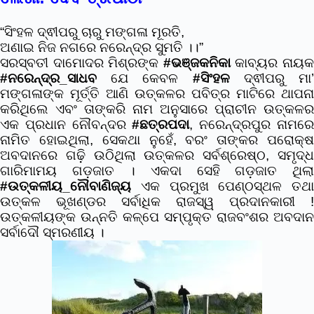
“ସିଂହଳ ଦ୍ଵୀପରୁ ଚାରୁ ମଙ୍ଗଳା ମୂରତି,
ଅଣାଇ ନିଜ ନଗରେ ନରେନ୍ଦ୍ର ସୁମତି ।।”
ସରସ୍ବତୀ ଦାମୋଦର ମିଶ୍ରଙ୍କ
#ଭଞ୍ଜକନିକା
କାବ୍ୟର ନାୟ
#ନରେନ୍ଦ୍ର_ସାଧବ
ଯେ କେବଳ
#ସିଂହଳ
ଦ୍ଵୀପରୁ ମା
ମଙ୍ଗଳାଙ୍କ ମୂର୍ତ୍ତି ଆଣି ଉତ୍କଳର ପବିତ୍ର ମାଟିରେ ଥାପନା
କରିଥିଲେ ଏବଂ ତାଙ୍କରି ନାମ ଅନୁସାରେ ପ୍ରାଚୀନ ଉତ୍କଳର
ଏକ ପ୍ରଧାନ ନୌବନ୍ଦର
#ଛତ୍ରପଦା
, ନରେନ୍ଦ୍ରପୁର ନାମର
ନାମିତ ହୋଇଥିଲା, ସେକଥା ନୁହେଁ, ବରଂ ତାଙ୍କର ପରୋକ୍ଷ
ଅବଦାନରେ ଗଢ଼ି ଉଠିଥିଲା ଉତ୍କଳର ସର୍ବଶ୍ରେଷ୍ଠ, ସମୃଦ୍ଧ
ଗାରିମାମୟ ଗଡ଼ଜାତ । ଏକଦା ସେହି ଗଡ଼ଜାତ ଥିଲା
#ଉତ୍କଳୀୟ_ନୌବାଣିଜ୍ୟ
ଏକ ପ୍ରମୁଖ ପେଣ୍ଠସ୍ଥଳ ତଥା
ଉତ୍କଳ ଭୂଖଣ୍ଡର ସର୍ବାଧିକ ରାଜସ୍ୱ ପ୍ରଦାନକାରୀ !
ଉତ୍କଳୀୟଙ୍କ ଉନ୍ନତି କଳ୍ପେ ସମ୍ପୃକ୍ତ ରାଜବଂଶର ଅବଦାନ
ସର୍ବାଦୌ ସ୍ମରଣୀୟ ।