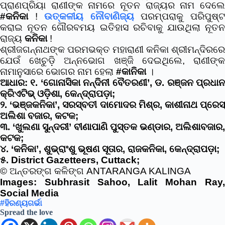
ପ୍ରାଣପ୍ରିୟା ରାଣୀଙ୍କ ନାମରେ ନୂତନ ରାଜ୍ୟର ନାମ ଦେଲେ
#କନିକା
!
ଉତ୍କଳୀୟ ନୌବାଣିଜ୍ୟ
ପରମ୍ପରାକୁ ପରିପୁଷ୍
କରାଇ ନୂତନ ଗୌରବମୟ ଇତିହାସ ରଚିବାକୁ ଯାଉଥିଲା ନୂତନ
ରାଜ୍ୟ
କନିକା
!
ଶ୍ରୀଜଗନ୍ନାଥଙ୍କ ପରମଭକ୍ତ ମହାରାଣୀ କନିକା ଶ୍ରୀମନ୍ଦିରରେ
ଯେଉଁ ଖେଚୁଡ଼ି ଅନ୍ନଭୋଗ ଖଞ୍ଜି ଦେଇଥିଲେ, ରାଣୀଙ୍କ
ନାମାନୁସାରେ ଭୋଗର ନାମ ହେଲା
#କାନିକା
।
ଆଧାର: ୧. ‘ଗୋନାସିକା ନନ୍ଦିନୀ ବୈତରଣୀ’, ଡ. ରଞ୍ଜନ ପ୍ରଧାନ
କ୍ରିଏଟିଭ୍ ଓଡ଼ିଶା, କେନ୍ଦ୍ରାପଡ଼ା;
୨. ‘ଭଞ୍ଜକନିକା’, ସରସ୍ବତୀ ଦାମୋଦର ମିଶ୍ର, କାଶୀନାଥ ପ୍ରେସ୍
ଅଲିଶା ବଜାର, କଟକ;
୩. ‘ଖୁଲଣା ସୁନ୍ଦରୀ’ ବୀଣାପାଣି ପୁସ୍ତକ ଭଣ୍ଡାର, ଅଲିଶାବଜାର,
କଟକ;
୪. ‘କନିକା’, ଶୁଭ୍ରାଂଶୁ ଭୂଷଣ ସୂତାର, ରାଜକନିକା, କେନ୍ଦ୍ରାପଡ଼ା;
୫. District Gazetteers, Cuttack;
© ଅନ୍ତରଙ୍ଗ କଳିଙ୍ଗ ANTARANGA KALINGA
Images: Subhrasit Sahoo,
Lalit Mohan Ray
Social Media
#ହିରଣ୍ୟଗର୍ଭା
Spread the love