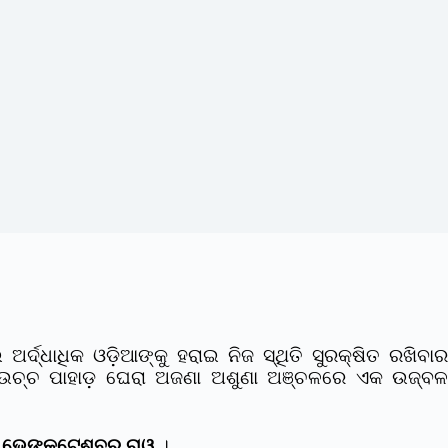
ଦ୍ଧାଧିକ ଓଡ଼ିଆଙ୍କୁ ହରାଇ ନିଜ ସ୍ଥିତି ସୁରକ୍ଷିତ ରଖିବାର
 ସୁଉଚ୍ଚ ପାହାଡ଼ ଘେରା ଅଜଣା ଅଶୁଣା ଅଞ୍ଚଳରେ ଏକ ଉଜ୍ବଳ
ୀ
ଭେଙ୍କଟେଶ୍ବର ରାଓ
।