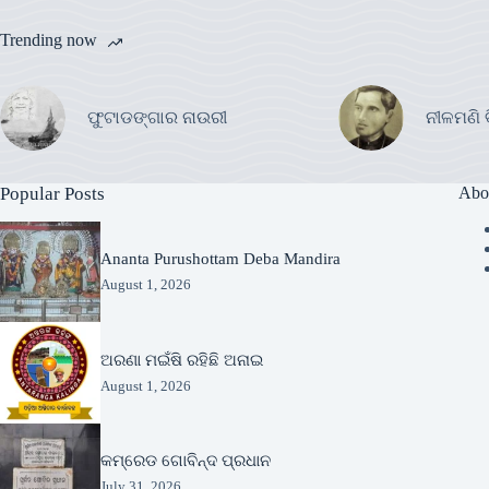
Trending now
ଫୁଟାଡଙ୍ଗାର ନାଉରୀ
ନୀଳମଣି 
Popular Posts
Abo
Ananta Purushottam Deba Mandira
August 1, 2026
ଅରଣା ମଇଁଷି ରହିଛି ଅନାଇ
August 1, 2026
କମ୍ରେଡ ଗୋବିନ୍ଦ ପ୍ରଧାନ
July 31, 2026