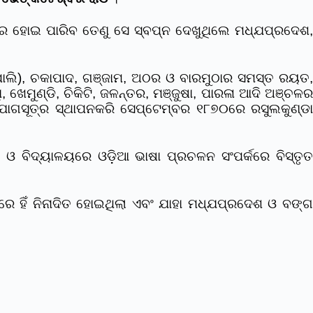
ବପର ହୋଇ ପାରିବ ତେଣୁ ସେ ସ୍ବପ୍ନ ଦେଖୁଥିଲେ ମଧ୍ଯପ୍ରଦେଶ,
କାପାଲି), ଚକାପାଦ, ଗଞ୍ଜାମ, ଅଠର ଓ ବାରମୁଠାର ସମସ୍ତ ରୟତ,
 ଖେମୁଣ୍ଡି, ଚିକିଟି, ଜଳନ୍ତର, ମଞ୍ଜୁଷା, ପାରଳା ଆଦି ଅଞ୍ଚଳର
 ଯୋଗସୂତ୍ର ସ୍ଥାପନକରି ସେପ୍ଟେମ୍ବର ୧୮୭୦ରେ ରସୁଲକୁଣ୍ଡା
ୟ ଓ ବିଦ୍ୟାଳୟରେ ଓଡ଼ିଆ ଭାଷା ପ୍ରଚଳନ ସଂପର୍କରେ ବିସ୍ତୃତ
େ ହିଁ ନିନାଦିତ ହୋଇଥିଲା ଏବଂ ଯାହା ମଧ୍ଯପ୍ରଦେଶ ଓ ବଙ୍