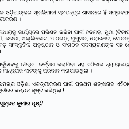
ବଳ ଓଡ଼ିଆଙ୍କର ସ୍ବାଭିମାନୀ ସ୍ବତନ୍ତ୍ର ଶାସନରେ ହିଁ ସମ୍ଭ
୍ରୀକରଣ ।
ାଧାରାକୁ କାର୍ଯ୍ୟରେ ପରିଣତ କରିବା ପାଇଁ ହଦଗଡ଼, ମୁଠା (ଟି
ଙ୍ଗୀ, ଜରଡା, ଖଲ୍ଲିକୋଟ, ଆଠଗଡ଼, ଘୁମୁସର, ଧରାକୋଟ, ସୋରଡା଼,
ୋଟ ବଡ଼ ସାଂସ୍କୃତିକ ଅନୁଷ୍ଠାନ ଓ ସଂଗଠନ ସଦସ୍ୟଗଣଙ୍କ ସହ
।
୍ଦୁଭାବକୁ ତୀବ୍ର ଭର୍ତ୍ସନା କରାଯିବା ସହ ଏଠିକାର ନ୍ୟାୟାଳ
ାନ୍ଦ୍ରାଜ ଲାଟଙ୍କୁ ପ୍ରଦାନ କରାଯାଇଥିଲା ।
ସମଗ୍ର ଓଡ଼ିଶା ଏକତ୍ରୀକରଣ ପାଇଁ ପ୍ରଥମ ଶଙ୍ଖନାଦ ଏହିଠାର
ରୀରେ କମ୍ପନ ସୃଷ୍ଟି କରିଥିଲା !
ୁବ୍ରତ କୁମାର ପୃଷ୍ଟି