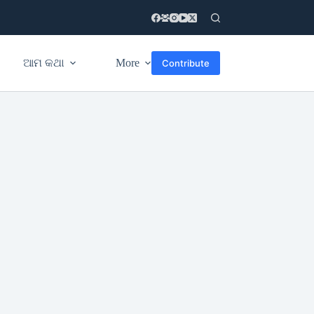
ଆମ କଥା
More
Contribute