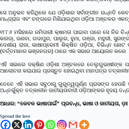
ସେ ଅନୁଭବ କରିଥିଲେ ଯେ ଓଡ଼ିଶାର ସର୍ବାଙ୍ଗୀନ ଉନ୍ନତି କେ
ମାନ୍ଦ୍ରାଜ ଏବଂ ବଙ୍ଗରେ ମିଶିଯାଇଥିବା ଓଡ଼ିଆ ଅଞ୍ଚଳର ଏକତ
୧୮୮୬ ମସିହାରେ ଜମିଦାରୀ କ୍ଷମତା ପାଇବା ପରେ ସେ ନିଜ ଚିନ୍ତ
କରଡା଼, ରଣବା, ଗଦାପୁର, ପାଲୁର, ହୁମା, ଗଞ୍ଜା, ମହୁରୀ, ସୁର
ଦେଶୀୟ ରାଜା, ଭାଷାପ୍ରେମୀ ଶିକ୍ଷିତ ଓଡ଼ିଆ, ବିଭିନ୍ନ ଛ
(ବର୍ତ୍ତମାନର ଭଞ୍ଜନଗର) ଠାରେ ଏକ ସଭାର ଆୟୋଜନ କଲେ 
ଏହି ସଭାରେ ଦକ୍ଷିଣ ଓଡ଼ିଶା ଅଞ୍ଚଳରେ ତେଲୁଗୁଭାଷୀଙ୍କ ପାର
ଆଲୋଚନା କରାଯାଇ ପ୍ରସ୍ତୁତ ହୋଇଥିବା ମାନପତ୍ର ତତ୍କାଳୀନ ମ
ତେବେ ଏହି ସଭାର ସବୁଠାରୁ ଗୁରୁତ୍ୱପୂର୍ଣ୍ଣ ପ୍ରସଙ୍ଗ ହେଉଛି
ଅନ୍ତର୍ଭୁକ୍ତ ତତ୍କାଳୀନ ଜାତୀୟତାବାଦୀ ଓଡ଼ିଆଙ୍କର ହୃଦୟ ତନ୍ତ୍
ଆଧାର: “କେବଳ ଭାଷାପାଇଁ” ପ୍ରବନ୍ଧ, ଭାଷା ଓ ଜାତୀୟତା, ଡ଼ଃ ସ
Spread the love