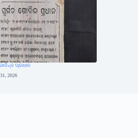
ୋବିନ୍ଦ ପ୍ରଧାନ
 31, 2026