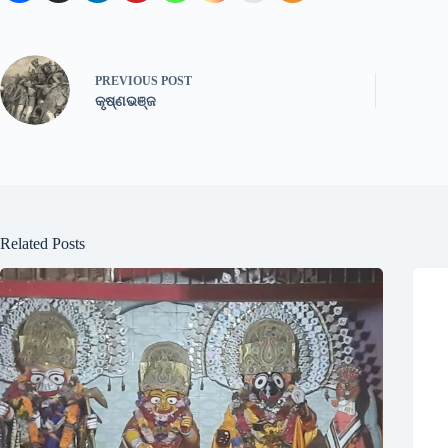
PREVIOUS
POST
କୃଷ୍ଣଭଞ୍ଜ
Related Posts