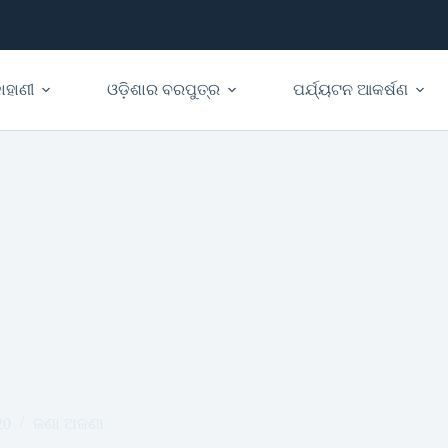
ାହାଣୀ
ଓଡ଼ିଶାର ବରପୁତ୍ର
ପର୍ଯ୍ୟଟନ ଆକର୍ଷଣ
20
ଜଣା ଅଜଣା