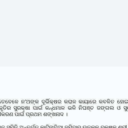
େବେଳେ ନ’ଅଙ୍କ ଦୂର୍ଭିକ୍ଷର କରାଳ କାୟାରେ କବଳିତ ହୋଇ ଅର୍
୍କୃତିର ସୁରକ୍ଷା ପାଇଁ କନ୍ଧମାଳ ଭଳି ନିଘଞ୍ଚ ଜଙ୍ଗଲ ଓ
ତ୍ରୀକରଣ ପାଇଁ ପ୍ରଥମ ଶଙ୍ଖନାଦ ।
ାୟତ ସମିତି ଅନ୍ତର୍ଗତ କାଟିଙ୍ଗିଆ ଜମିଦାର ଉତ୍କଳ ରକ୍ଷକ ଶ୍ର