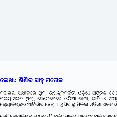
ଲେଖା: ଶିଶିର ସାହୁ ମନୋଜ
ବଙ୍ଗଳା ଅଧୀନରେ ଥିବା ଉପକୂଳବର୍ତ୍ତୀ ଓଡ଼ିଶା ଅଞ୍ଚଳ ଯେତ
ପ୍ରୟାସରତ ଥିଲା, ସେତେବେଳେ ଓଡ଼ିଆ ଭାଷା, ଜାତି ଓ ସଂସ
ଜ୍ୟୋତିଷ୍କର ଆବିର୍ଭାବ ହେଲା । ଶୁଣିବାକୁ ମିଳିଲା ଓଡ଼ିଶା ଏକ
ସେହି ଜ୍ୟୋତିଷ୍କ ହେଉଛନ୍ତି ବର୍ତ୍ତମାନର ଦାରଙ୍ଗବାଡି଼ ପଞ୍ଚ