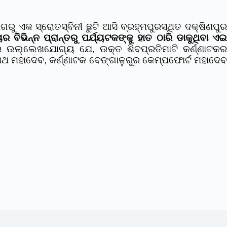
ଏକ ସ୍ରୋତସ୍ବିନୀ ଛୁଟି ଆସି ବ୍ରହ୍ମପୁରସ୍ଥିତ ଦକ୍ଷିଣପୁର
ବିଭିନ୍ନ ପ୍ରାନ୍ତରୁ ପର୍ଯ୍ୟଟକଙ୍କୁ ହାତ ଠାରି ଡାକୁଥିବା ଏ
 ଉଲ୍ଲେଖଯୋଗ୍ୟ ଯେ, ଉକ୍ତ ଶିବପ୍ରତିମାଟି କର୍ଣ୍ଣାଟକ
ଥ ମହାଦେବ, କର୍ଣ୍ଣାଟକ ବେଙ୍ଗାଳୁରୁର କେମ୍ପଫୋର୍ଟ ମହାଦେବ