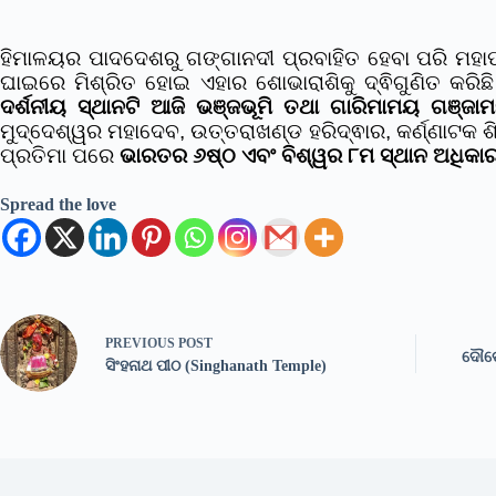
ହିମାଳୟର ପାଦଦେଶରୁ ଗଙ୍ଗାନଦୀ ପ୍ରବାହିତ ହେବା ପରି ମହା
ଘାଇରେ ମିଶ୍ରିତ ହୋଇ ଏହାର ଶୋଭାରାଶିକୁ ଦ୍ଵିଗୁଣିତ କରିଛ
ଦର୍ଶନୀୟ ସ୍ଥାନଟି ଆଜି ଭଞ୍ଜଭୂମି ତଥା ଗାରିମାମୟ ଗଞ୍
ମୁଦ୍ଦେଶ୍ୱର ମହାଦେବ, ଉତ୍ତରାଖଣ୍ଡ ହରିଦ୍ଵାର, କର୍ଣ୍ଣାଟକ
ପ୍ରତିମା ପରେ
ଭାରତର ୬ଷ୍ଠ ଏବଂ ବିଶ୍ୱର ୮ମ ସ୍ଥାନ ଅଧିକାର
Spread the love
PREVIOUS
POST
ଦୌଡେ
ସିଂହନାଥ ପୀଠ (Singhanath Temple)