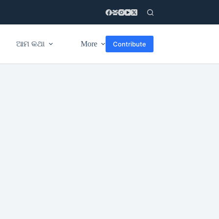
ଆମ କଥା
More
Contribute