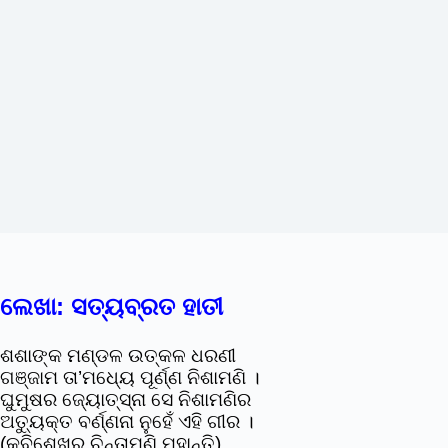
ଲେଖା: ସତ୍ୟବ୍ରତ ହାତୀ
ଶଶାଙ୍କ ମଣ୍ଡଳ ଉତ୍କଳ ଧରଣୀ
ଗଞ୍ଜାମ ତା’ମଧ୍ୟେ ପୂର୍ଣ୍ଣ ନିଶାମଣି ।
ଘୁମୁଷର ଜ୍ୟୋତ୍ସ୍ନା ସେ ନିଶାମଣିର
ଅତ୍ୟୁକ୍ତ ବର୍ଣ୍ଣନା ନୁହେଁ ଏହି ଗୀର ।
(କବିଶେଖର ଚିନ୍ତାମଣି ମହାନ୍ତି)