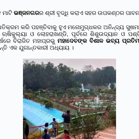
 ମାଟି
ଭଞ୍ଜନଗର
ର ଶ୍ରୀ ବୃଦ୍ଧି କରାଏ ସହର ଉପକଣ୍ଠର ପାବନ
ଅତିକ୍ରମ କରି ପହଞ୍ଚିବାକୁ ହୁଏ ମନୋମୁଗ୍ଧକର ଅନିନ୍ଦ୍ୟ ସୁ
ୀ ଋଷିକୁଲ୍ୟା ଓ ଲୋହରାଖଣ୍ଡି, ପୂର୍ବରେ ଶିଶୁଉଦ୍ୟାନ ଓ ପ
୍ଷରେ ବିରାଜିତ ମହାପ୍ରଭୁ
ମହାଦେବଙ୍କ ବିଶାଳ ଭବ୍ୟ ପ୍ରତିମ
ଛନ୍ତି ଏକ ଯୁଗାନ୍ତକାରୀ ଅଧ୍ୟାୟ ।