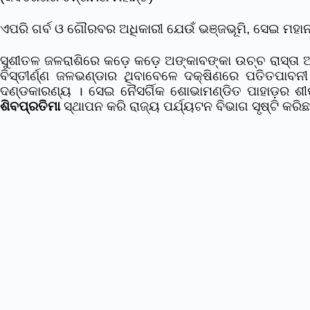
ଏପରି ଗର୍ବ ଓ ଗୌରବର ଅଧିକାରୀ ଯେଉଁ ଭଞ୍ଜଭୂମି, ସେଇ ମହାନ
ସୁଶୀତଳ ଜଳରାଶିରେ କଡ଼େ କଡ଼େ ଅଙ୍କାବଙ୍କା ଉଚ୍ଚ ରାସ୍ତା 
ବିସ୍ତୀର୍ଣ୍ଣ ଜଳଭଣ୍ଡାର ଥିବାବେଳେ ଦକ୍ଷିଣରେ ପତିତପାବନ
ଦଣ୍ଡକାରଣ୍ୟ । ସେଇ ନୈସର୍ଗିକ ଶୋଭାମଣ୍ଡିତ ପାହାଡ଼ର ଶୀର
ଶିବପ୍ରତିମା
ସ୍ଥାପନ କରି ରାଜ୍ୟ ପର୍ଯ୍ୟଟନ ବିଭାଗ ସୃଷ୍ଟି କରି