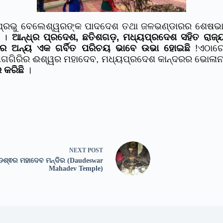
ପ୍ରଭୁ ବେଲେଶ୍ୱରଙ୍କ ପାଦଦେଶ ତଥା ଜଳଭଣ୍ଡାରର ଶେଷଭାଗରୁ 
ି ।
ଆନ୍ଧ୍ର ପ୍ରଦେଶ, ଛତିଶଗଡ଼, ମଧ୍ୟପ୍ରଦେଶ ସହିତ ରାଜ୍ୟର 
ଜାମର ଅନ୍ୟ ଏକ ଗର୍ବିତ ପରିଚୟ ଭାବେ ଉଭା ହୋଇଛି
!
ଏଠାରେ
 ଶିଗଗିରିର ଈଶ୍ୱର ମହାଦେବ, ମଧ୍ୟପ୍ରଦେଶ କାନ୍ଦରର ଭୋଳାନା
 କରିଛି
।
NEXT
POST
ଶ୍ଵର ମହାଦେବ ମନ୍ଦିର (Daudeswar
Mahadev Temple)