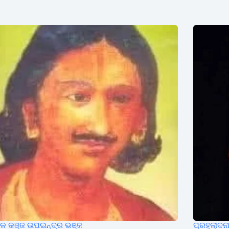
ୁଳ କଞ୍ଜ ଉପଇନ୍ଦ୍ର ଭଞ୍ଜ
ପ୍ରହ୍ଲାଦ