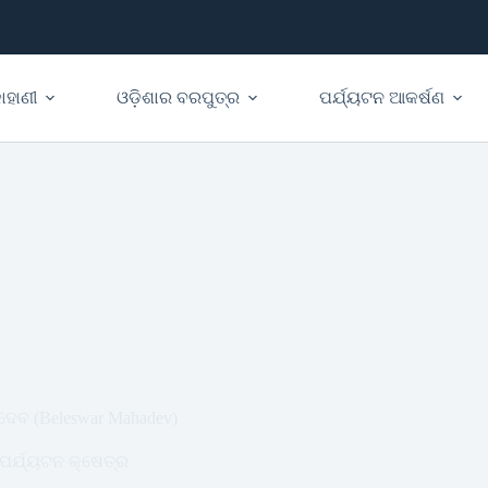
ାହାଣୀ
ଓଡ଼ିଶାର ବରପୁତ୍ର
ପର୍ଯ୍ୟଟନ ଆକର୍ଷଣ
ଦେବ (Beleswar Mahadev)
ପର୍ଯ୍ୟଟନ କ୍ଷେତ୍ର