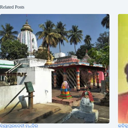
Related Posts
ବ୍ୟାଘ୍ରଦେବୀ ମନ୍ଦିର
କବିକ