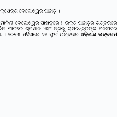
କ୍ଷେତ୍ର ବେଲେଶ୍ୱର ପାହାଡ଼ ।
ଷମାମାଳିନୀ ବେଲେଶ୍ୱର ପାହାଡ଼ରେ ! ଉକ୍ତ ପାହାଡ଼ର ଉତ୍ତରରେ
ଶ୍ଚିମ ଘାଟରେ ଶ୍ମଶାନ ଏବଂ ପ୍ରଭୁ ରାମଚନ୍ଦ୍ରଙ୍କ ବନବାସର
ା
। ୨୦୧୩ ମସିହାରେ ୬୧ ଫୁଟ ଉଚ୍ଚତାର
ଓଡ଼ିଶାର ଉଚ୍ଚତମ