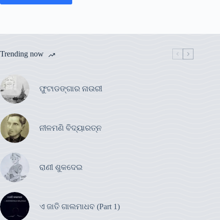
Trending now
ଫୁଟାଡଙ୍ଗାର ନାଉରୀ
ନୀଳମଣି ବିଦ୍ୟାରତ୍ନ
ରାଣୀ ଶୁକଦେଇ
ଏ ଜାତି ଗାଲମାଧବ (Part 1)