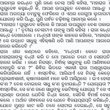
ଆରମ୍ଭ କରନ୍ତେ ପୁଣି ଜଣେ ଚେଲା ଆସି କହିଲା,
“ମହାରାଜ ।
ଗୁରୁଦେଵ କହୁଛନ୍ତି କି, ଆପଣ ଉପଯୁକ୍ତ ବେଶରେ ଆସନ୍ତୁ ।
ରାଜା ଅଗତ୍ୟା ତମ୍ବୁକୁ ଫେରିଲେ ଓ ଏଥର ଗେରୁଆ ଲୁଗାପଟା
ଯୋଗାଡ଼ କରି ପିନ୍ଧି, ପୁଣି ପର୍ଵତ ଚଢ଼ିଵାକୁ ଆରମ୍ଭ କଲେ ।
“ମହାରାଜ ! ଗୁରୁଦେବ କହିଲେ କି ଆପଣ ଉପଯୁକ୍ତ ବେଶ ପକାଇ
ଆସନ୍ତୁ । ” ତୃତୀୟ ଚେଲାଟାଏ ତାଙ୍କୁ ଆସି କହିଲା ।
ରାଜା କାନ୍
କାନ୍ଦ ଦେଖାଗଲେ । ମନ୍ତ୍ରୀ ତାଙ୍କ କାନରେ କହିଲେ, “ମହାରାଜ
! ସେ ଉଦ୍ଧତ ସାଧୁକୁ ଏହିକ୍ଷଣି ଧରି ଆଣି ଆପଣଙ୍କ ଆଗରେ
ହାଜର କରିଦେବି ।”
ରାଜା ଧୀର କଣ୍ଠରେ କହିଲେ, “ମନ୍ତ୍ରୀ। କେତେ ରାଜା
ମହାରାଜାଙ୍କୁ ବନ୍ଦୀ କରି ତ ମୋ ଆଗରେ ତମେ ଓ ସେନାପତି
ହାଜର କରିଛ । ଜଣେ ନିରସ୍ତ, ନିର୍ଵାକ୍ ସାଧୁଙ୍କୁ ଧରି ଆଣିଵାରେ
ବାହାଦୁରି କ’ଣ ?” ଶିଵିର ଭିତରେ ଏକାକୀ ରାଜା ଅଶ୍ରୁରୋଧ
କରିପାରିଲେ ନାହିଁ । ଵାସ୍ତଵିକ, ଆଜିଯାଏଁ ସେ ନିଜକୁ କେଡ଼େ
ପ୍ରଭାଵଶାଳୀ, କ୍ଷମତାଶାଳୀ ମନେ କରି ଆସିଥିଲେ । ଇଏ ହେଲା
କ’ଣ ? ବେଶ ବୋଇଲେ ସାଧୁ କ’ଣ ବୁଝାଉଛନ୍ତି ? ଯୋଗ୍ୟତା ?
ଵାସ୍ତଵିକ, ସେ କ’ଣ ଜଣେ ସାଧୁଙ୍କୁ ଭେଟିଵାକୁ ଯୋଗ୍ୟ ? ସେ ଏ
ପ୍ରଶ୍ନ ଉପରେ ଯେତିକି ଚିନ୍ତା କଲେ, ସେତିକି ଵିମର୍ଷ ବୋଧ
କଲେ । ଅର୍ଥାତ ଜୀଵନରେ ସେ ଯେତେ ଵିଜୟପ୍ରାପ୍ତି କରିଛନ୍ତି,
ଯେତେ ମୁଣ୍ଡ କାଟ କରି ତଳେ ଲୋଟାଇ ଦେଇଛନ୍ତି, ସେ ସବୁ