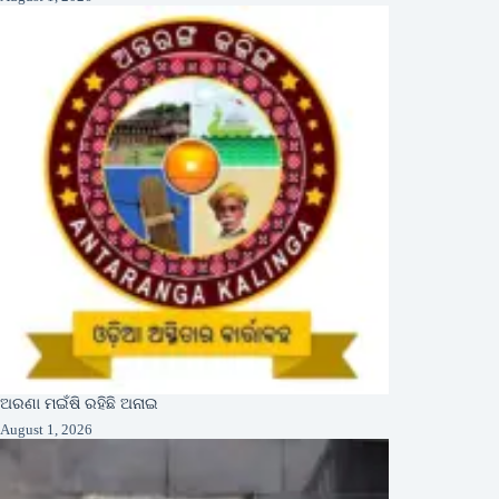
ଅରଣା ମଇଁଷି ରହିଛି ଅନାଇ
August 1, 2026