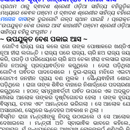
ପ୍ରଥମ ଠାରୁ ଦ୍ଵାଦଶ ଶ୍ରେଣୀ ଓଡ଼ିଆ ସାହିତ୍ୟ ବହିଗୁଡି଼କ
ମଧ୍ୟରେ କେଵଳ ପଞ୍ଚମ ଓ ଦ୍ଵାଦଶ ଶ୍ରେଣୀର ସାହିତ୍ୟ ବହିରେ
ମନୋଜ ଦାସ
ଙ୍କ ଦୁଇଗୋଟି ଗଳ୍ପ ସ୍ଥାନ ପାଇଛି । ପ୍ରୋକ୍
‘ଉପଯୁକ୍ତ ବେଶ ପକାଇ ଆସ’ କାହାଣୀଟି ପଞ୍ଚମ ଶ୍ରେଣୀ ଓଡ଼ିଆ
ସାହିତ୍ୟ ବହିରୁ ସଂଗୃହୀତ ।
~ ଉପଯୁକ୍ତ ବେଶ ପକାଇ ଆସ ~
ଗୋଟିଏ ରାଜ୍ୟ ଜୟ କଲେ ରାଜା ତାଙ୍କ ପୋଷାକରେ ଖଣ୍ଡିଏ
ନୂଆ ହୀରା ଲଗାନ୍ତି । ରାଜ୍ୟ ପରେ ରାଜ୍ୟ, ଚାରି ଛଅ ରାଜ୍ୟ ଜୟ
କରି, ପଗଡ଼ି ଓ ପରିଧେୟରେ ଚାରି ଛଅ ଚେକା ହୀରା ଝଲସାଇ ରାଜା
ନିଜ ନଅରକୁ ପ୍ରତ୍ୟାଵର୍ତ୍ତନ କରୁଥିଲେ । ଡେରା ପଡ଼ିଥିଲା
ଗୋଟିଏ ପର୍ଵତର ପାଦଦେଶରେ । ଦୁଇ-ରାଜ୍ୟ ମଝିରେ ଏଇଟା
ଗୋଟାଏ ଜନହୀନ ପ୍ରାୟ ବଣ ମୁଲକ । ସୈନ୍ୟଵାହିନୀ ଶୋଇ
ପଡ଼ିଥିଲେ । ରାଜା ତାଙ୍କ ଶିଵିର ବାହାରେ ନିଶାର୍ଦ୍ଧରେ ପଦଚାରଣା
କରୁଥିଲେ । ହଠାତ୍ ସମ୍ମୁଖଵର୍ତ୍ତୀ ପର୍ଵତ ଉପରେ ଏକ ଅଦ୍ଭୁତ
ନୀଳାଭ ଆଲୋକ ତାଙ୍କର ଦୃଷ୍ଟିଗୋଚର ହେଲା । ତାଙ୍କ ହୃଦୟ
ଵିସ୍ମୟ, ଚମକ ଏବଂ ଆନନ୍ଦରେ ଭରିଗଲା । ସେ ଆଲୋକ ଯେ
ଅସାଧାରଣ, ସେଥିରେ ସନ୍ଦେହର ଅଵକାଶ ନ ଥିଲା ।
ଵିସ୍ମିତ ରାଜା ମନ୍ତ୍ରୀଙ୍କୁ ନିଦରୁ ଉଠାଇଲେ ଓ ସେ ଆଲୋକ
ଦେଖାଇଲେ । ମନ୍ତ୍ରୀ ଅତି ସ୍ବାଭାଵିକ ଭାବରେ କହିଲେ,
“ମହାରାଜ, ମୁଁ ସନ୍ଧ୍ୟାବେଳେ ଆଖପାଖ ଲୋକଙ୍କଠୁଁ ଶୁଣିଥିଲି କି