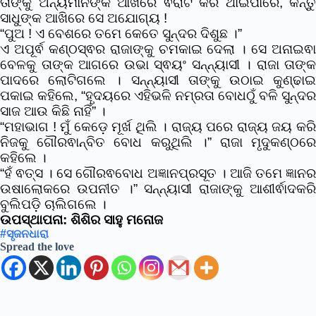
ତାଙ୍କୁ ଅନ୍ୟମାନଙ୍କ ଆଖରେ ଵିରାଟ କରି ଥାଇପାରେ, କିନ୍ତୁ
ସାଧୁଙ୍କ ଆଖିରେ ସେ ଅଯୋଗ୍ୟ !
“ପୁଅ ! ଏ ବେଶରେ ତମେ କେତେ ସୁନ୍ଦର ଦିଶୁଛ ।”
ଏ ଅପୂର୍ଵ କଣ୍ଠସ୍ଵର ରାଜାଙ୍କୁ ଚମକାଇ ଦେଲା । ସେ ଅନାଇଵା
ବେଳକୁ ତାଙ୍କ ଆଗରେ ଉଭା ସ୍ଵୟଂ ସନ୍ନ୍ୟାସୀ । ରାଜା ତାଙ୍କ
ପାଦରେ ଲୋଟିଗଲେ । ସନ୍ନ୍ୟାସୀ ତାଙ୍କୁ ଉଠାଇ କୁଣ୍ଢାଇ
ପକାଇ କହିଲେ,
“ହୃଦୟରେ ଏହିଭଳି ନମ୍ରତା ବୋଧଠୁଁ ବଳି
ସୁନ୍ଦର
ସାଜ ଆଉ କିଛି ନାହିଁ” ।
“ମହାଭାଗ ! ମୁଁ କେଡ଼େ ମୂର୍ଖ ଥିଲି । ରାଜ୍ୟ ପରେ ରାଜ୍ୟ ଜୟ କରି
ନିଜକୁ ଗୌରଵାନ୍ବିତ ବୋଧ କରୁଥିଲି ।” ରାଜା ମୃଦୁକଣ୍ଠରେ
କହିଲେ ।
“ହଁ ଵତ୍ସ । ସେ ଗୌରଵବୋଧ ଅଜ୍ଞାନପ୍ରସୂତ । ଆଜି ତମେ ଜ୍ଞାନର
ଉଷାଲୋକରେ ଉପନୀତ ।” ସନ୍ନ୍ୟାସୀ ରାଜାଙ୍କୁ ଆଶୀର୍ଵାଦକରି
ବୁଲିପଡ଼ି ଚାଲିଗଲେ ।
ଉପସ୍ଥାପନା: ଶିଶିର ସାହୁ ମନୋଜ
#ସୃଜନଧାରା
Spread the love