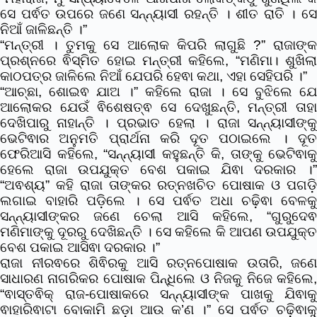
ସେ ପର୍ଵତ ଉପରେ ଜଣେ ସନ୍ନ୍ୟାସୀ ରହନ୍ତି । ଶୀତ ରାତି । ସେ
ନିଆଁ ଜାଳିଛନ୍ତି ।”
“ମନ୍ତ୍ରୀ । ତୁମକୁ ସେ ଆଲୋକ କିପରି ଲାଗୁଛି ?” ରାଜାଙ୍କ
ପ୍ରଶ୍ନରେ ଵିସ୍ମିତ ହୋଇ ମନ୍ତ୍ରୀ କହିଲେ, “ମଣିମା। ଶୁଖିଲା
କାଠପତ୍ର ଜାଳିଲେ ନିଆଁ ଯେପରି ହେଵା କଥା, ଏହା ସେହିପରି ।”
“ଆଚ୍ଛା, ଶୋଇଵ ଯାଅ ।” କହିଲେ ରାଜା । ସେ ବୁଝିଲେ ଯେ
ଆଲୋକର ଯେଉଁ ଵିଶେଷତ୍ଵ ସେ ଦେଖୁଛନ୍ତି, ମନ୍ତ୍ରୀ ତାହା
ଦେଖିପାରୁ ନାହାନ୍ତି । ପ୍ରଭାତ ହେଲା । ରାଜା ସନ୍ନ୍ୟାସୀଙ୍କୁ
ଭେଟିଵାର ଅନୁମତି ପ୍ରାର୍ଥନା କରି ଦୂତ ପଠାଇଲେ । ଦୂତ
ଫେରିଆସି କହିଲେ, “ସନ୍ନ୍ୟାସୀ କହୁଛନ୍ତି କି, ତାଙ୍କୁ ଭେଟିଵାକୁ
ହେଲେ ରାଜା ଉପଯୁକ୍ତ ବେଶ ପକାଇ ଯିଵା ଦରକାର ।”
“ଅଵଶ୍ୟ” କହି ରାଜା ତାଙ୍କର ରତ୍ନଖଚିତ ପୋଷାକ ଓ ପଗଡ଼ି
ଲଗାଇ ବାହାରି ପଡ଼ିଲେ । ସେ ପର୍ଵତ ଅଧା ଚଢ଼ିଵା ବେଳକୁ
ସନ୍ନ୍ୟାସୀଙ୍କର ଜଣେ ଚେଲା ଆସି କହିଲେ,
“ଗୁରୁଦେଵ
ମଣିମାଙ୍କୁ ଦୂରରୁ ଦେଖିଛନ୍ତି । ସେ କହିଲେ କି ଆପଣ ଉପଯୁକ୍ତ
ବେଶ ପକାଇ ଆସିଵା ଦରକାର ।”
ରାଜା ନୀରଵରେ ଶିଵିରକୁ ଆସି ରତ୍ନପୋଷାକ ଉତାରି, ଜଣେ
ସାଧାରଣ ନାଗରିକର ପୋଷାକ ପିନ୍ଧିଲେ ଓ ନିଜକୁ ନିଜେ କହିଲେ,
“ଵାସ୍ତଵିକ୍ ରାଜ-ପୋଷାକରେ ସନ୍ନ୍ୟାସୀଙ୍କ ପାଖକୁ ଯିଵାକୁ
ଵାହାରିଵାଟା ବୋକାମି ଛଡ଼ା ଆଉ କ’ଣ ।” ସେ ପର୍ଵତ ଚଢ଼ିଵାକୁ