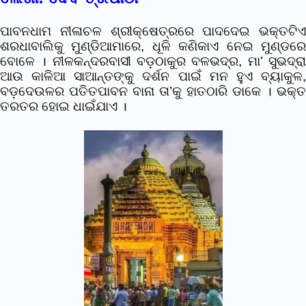
ପାବନଧାମ ନୀଳାଚଳ ଶ୍ରୀକ୍ଷେତ୍ରରେ ପାଦଦେଇ ଭକ୍ତଟିଏ
ଶରଧାବାଲିକୁ ମୁଣ୍ଡିଆମାରେ, ଧୂଳି କଣିକାଏ ନେଇ ମୁଣ୍ଡରେ
ବୋଳେ । ନୀଳକନ୍ଦରବାସୀ ବଡ଼ଠାକୁର ବଳଭଦ୍ର, ମା’ ସୁଭଦ୍ରା
ଆଉ କାଳିଆ ସାଆନ୍ତଙ୍କୁ ଦର୍ଶନ ପାଇଁ ମନ ହୁଏ ବ୍ୟାକୁଳ,
ବଡ଼ଦେଉଳର ପତିତପାବନ ବାନା ତା’କୁ ହାତଠାରି ଡାକେ । ଭକ୍ତ
ତରତର ହୋଇ ଧାଇଁଯାଏ ।