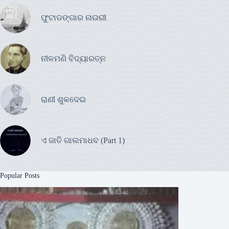
ଫୁଟାଡଙ୍ଗାର ନାଉରୀ
ନୀଳମଣି ବିଦ୍ୟାରତ୍ନ
ରାଣୀ ଶୁକଦେଇ
ଏ ଜାତି ଗାଲମାଧବ (Part 1)
Popular Posts