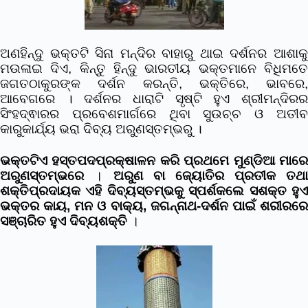
ଅଣହିନ୍ଦୁ ଭକ୍ତଟି ସିନା ମନ୍ଦିର ବାହାରୁ ଥାଇ ଦର୍ଶନର ଆଶାକୁ
ମଉଳାଇ ଦିଏ, କିନ୍ତୁ ହିନ୍ଦୁ ଭାରତୀୟ ଭକ୍ତମାନେ ବିଧିମତେ
ଜଗତଠାକୁରଙ୍କ ଦର୍ଶନ କରନ୍ତି, ଭକ୍ତିରେ, ଭାବରେ,
ଆବେଗରେ । ଦର୍ଶନର ଧାରାଟି ସୃଷ୍ଟି ହୁଏ ଶ୍ରୀମନ୍ଦିରର
ସିଂହଦ୍ଵାରର ପ୍ରବେଶମାର୍ଗରେ ଥିବା ସୁଉଚ୍ଚ ଓ ଅତୀବ
କାରୁକାର୍ଯ୍ୟ ଭରା ଦିବ୍ୟ ଅରୁଣସ୍ତମ୍ଭରୁ ।
ଭକ୍ତଟିଏ ହସ୍ତପଦପ୍ରକ୍ଷାଳନ କରି ପ୍ରଥମେ ମୁଣ୍ଡିଆ ମାରେ
ଅରୁଣସ୍ତମ୍ଭରେ
।
ଅରୁଣ ବା ଜ୍ୟୋତିର ପ୍ରତୀକ ତଥା
ଶକ୍ତିପ୍ରଦାୟକ ଏହି ଦିବ୍ୟସ୍ତମ୍ଭକୁ ସ୍ପର୍ଶକଲେ ସଶକ୍ତ ହୁଏ
ଭକ୍ତର କାୟ, ମନ ଓ ବାକ୍ୟ, ଜଗନ୍ନାଥ-ଦର୍ଶନ ପାଇଁ ଶରୀରରେ
ସଞ୍ଚାରିତ ହୁଏ ଦିବ୍ୟଶକ୍ତି
।