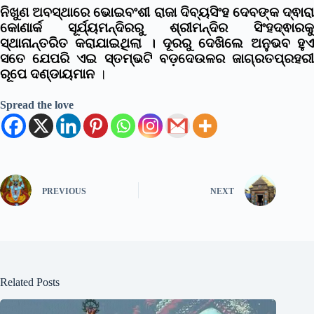
ନିଖୁଣ ଅବସ୍ଥାରେ ଭୋଇବଂଶୀ ରାଜା ଦିବ୍ୟସିଂହ ଦେବଙ୍କ ଦ୍ଵାରା
କୋଣାର୍କ ସୂର୍ଯ୍ୟମନ୍ଦିରରୁ ଶ୍ରୀମନ୍ଦିର ସିଂହଦ୍ଵାରକୁ
ସ୍ଥାନାନ୍ତରିତ କରାଯାଇଥିଲା ।
ଦୂରରୁ ଦେଖିଲେ ଅନୁଭବ ହୁଏ
ସତେ ଯେପରି ଏଇ ସ୍ତମ୍ଭଟି ବଡ଼ଦେଉଳର ଜାଗ୍ରତପ୍ରହରୀ
ରୂପେ ଦଣ୍ଡାୟମାନ
।
Spread the love
PREVIOUS
NEXT
Related Posts