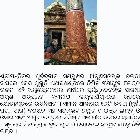
ଶ୍ରୀମନ୍ଦିରର ପୂର୍ବଦ୍ଵାର ସମ୍ମୁଖର ଅରୁଣସ୍ତମ୍ଭ ଚକଡ଼ା
ଉପରେ ଏକକ ମୁଗୁନି ପଥରଖଣ୍ଡରେ ନିର୍ମିତ ୩୩ଫୁଟ ୮ଇଞ୍ଚ
ଉଚ୍ଚ ଏହି ଅରୁଣସ୍ତମ୍ଭର ଶୀର୍ଷରେ ସୂର୍ଯ୍ୟଦେବଙ୍କ ସାରଥୀ
ଅରୁଣ ଅତ୍ୟନ୍ତ କମନୀୟ କାରୁକାର୍ଯ୍ୟ-ଭରା ରୂପରେ
ଯୋଡହସ୍ତରେ ଉପବିଷ୍ଟ । ସମାନ ଆକାରର ୧୬ଟି କୋଣ (ମୁହଁ,
ପଗ, ପାଗ) ବିଶିଷ୍ଟ ଏହି ସ୍ତମ୍ଭଟି ୭ଫୁଟ ୯ ଇଞ୍ଚ ଲମ୍ବ ଓ
ଓସାର ଏବଂ ୬ ଫୁଟ ଉଚ୍ଚତା ବିଶିଷ୍ଟ ଏକ ପୀଠ ଉପରେ ସ୍ଥାପିତ
। ସ୍ତମ୍ଭ ଟିର ବ୍ୟାସ ଦୁଇ ଫୁଟ ଓ ଗୋଲେଇ ଛ ଫୁଟ ସାଢ଼େ ତିନି
ଇଞ୍ଚ ।