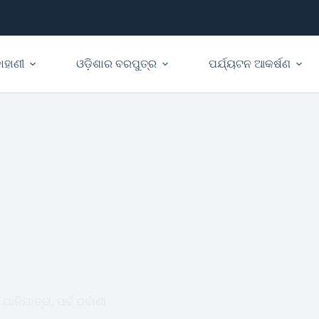
ାହାଣୀ
ଓଡ଼ିଶାର ବରପୁତ୍ର
ପର୍ଯ୍ୟଟନ ଆକର୍ଷଣ
ଯାନିଯାତ୍ରା, ପର୍ବ ପର୍ବାଣୀ