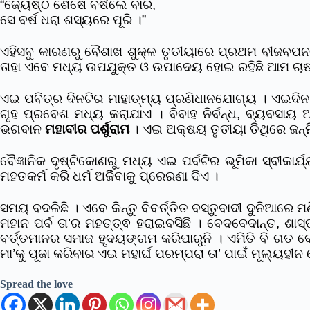
“ଜ୍ୟେଷ୍ଠ ଶେଷେ ବର୍ଷିଲେ ବାରି,
ସେ ବର୍ଷ ଧରା ଶସ୍ୟରେ ପୂରି ।”
ଏହିସବୁ କାରଣରୁ ବୈଶାଖ ଶୁକ୍ଳ ତୃତୀୟାରେ ପ୍ରଥମ ବୀଜବପନ କ
ତାହା ଏବେ ମଧ୍ୟ ଉପଯୁକ୍ତ ଓ ଉପାଦେୟ ହୋଇ ରହିଛି ଆମ ଚାଷ 
ଏଇ ପବିତ୍ର ଦିନଟିର ମାହାତ୍ମ୍ୟ ପ୍ରଣିଧାନଯୋଗ୍ୟ । ଏଇଦ
ଗୃହ ପ୍ରବେଶ ମଧ୍ୟ କରାଯାଏ । ବିବାହ ନିର୍ବନ୍ଧ, ବ୍ୟବସାୟ
ଭଗବାନ
ମହାବୀର ପର୍ଶୁରାମ
। ଏଇ ଅକ୍ଷୟ ତୃତୀୟା ତିଥିରେ ଜନ୍
ବୈଜ୍ଞାନିକ ଦୃଷ୍ଟିକୋଣରୁ ମଧ୍ୟ ଏଇ ପର୍ବଟିର ଭୂମିକା ସ୍ବ
ମହତକର୍ମ କରି ଧର୍ମ ଅର୍ଜିବାକୁ ପ୍ରେରଣା ଦିଏ ।
ସମୟ ବଦଳିଛି । ଏବେ କିନ୍ତୁ ବିବର୍ତ୍ତିତ ବସ୍ତୁବାଦୀ ଦୁନିଆର
ମହାନ ପର୍ବ ତା’ର ମହତ୍ତ୍ଵ ହରାଇବସିଛି । ବେଦବେଦାନ୍ତ, ଶାସ୍ତ
ବର୍ତ୍ତମାନର ସମାଜ ହୃଦୟଙ୍ଗମ କରିପାରୁନି । ଏମିତି ବି ଗତ କ
ମା’କୁ ପୂଜା କରିବାର ଏଇ ମହାର୍ଘ ପରମ୍ପରା ତା’ ପାଇଁ ମୂଲ୍ୟହୀନ 
Spread the love