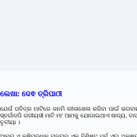
ଲେଖା: ଦେଵ ତ୍ରିପାଠୀ
ଯେଉଁ ପବିତ୍ର ମାଟିରେ ଜନମି ଲୀଳାଖେଳା କରିବା ପାଇଁ ଭଗବାନ
ସ୍ବର୍ଗାଦପି ଗରୀୟସୀ ମାଟି ମା’ ଆମକୁ ଯୋଗାଇଥାଏ ଖାଦ୍ୟ, ବାସ
ତୃତୀୟା ।
ଆମର ଏ କୃଷିପ୍ରଧାନ ରାଜ୍ୟର ଏକ ବିଶିଷ୍ଟ ପର୍ବ ଏଇ ଅକ୍ଷ