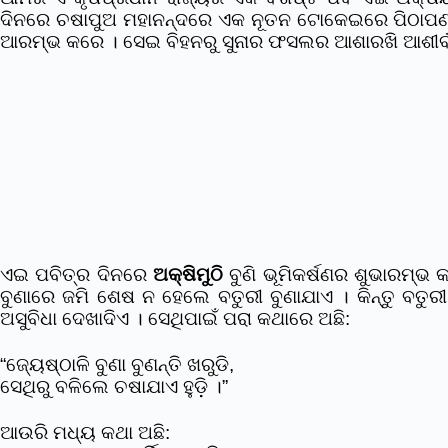
ଦିନରେ ଚଷାପୁଅ ମହାନନ୍ଦରେ ଏକ ନୂତନ ଟୋକେଇରେ ପିଠାପଣା ସହ
ଆରମ୍ଭ କରେ । ସେଇ ବିହନରୁ ସୁନାର ଫସଲର ଆଶାରଖି ଆଶୀର୍ବାଦ
ଏଇ ପବିତ୍ର ଦିନରେ
ଅକ୍ଷିମୁଠି
ବୁଣି ଭୂମିକର୍ଷଣର ଶୁଭାରମ୍ଭ 
ବୁଣାରେ ଜମି ଶେଷ ନ ହେଲେ ବତୁରୀ ବୁଣାଯାଏ । କିନ୍ତୁ ବତୁ
ଅସୁବିଧା ଦେଖାଦିଏ । ସେଥିପାଇଁ ପରା କଥାରେ ଅଛି:
“ଜ୍ୟେଷ୍ଠାଳି ବୁଣା ବୁଣନ୍ତି ଖରୁଡି,
ସେଥିରୁ ବଳିଲେ ଚଷାଯାଏ ହୁଡ଼ି ।”
ଆଉରି ମଧ୍ୟ କଥା ଅଛି: