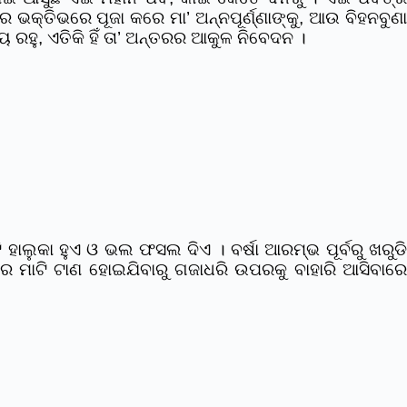
୍ତିଭରେ ପୂଜା କରେ ମା’ ଅନ୍ନପୂର୍ଣ୍ଣାଙ୍କୁ, ଆଉ ବିହନବୁଣା
ହୁ, ଏତିକି ହିଁ ତା’ ଅନ୍ତରର ଆକୁଳ ନିବେଦନ ।
ହାଲୁକା ହୁଏ ଓ ଭଲ ଫସଲ ଦିଏ । ବର୍ଷା ଆରମ୍ଭ ପୂର୍ବରୁ ଖରୁଡି
ରେ ମାଟି ଟାଣ ହୋଇଯିବାରୁ ଗଜାଧରି ଉପରକୁ ବାହାରି ଆସିବାରେ