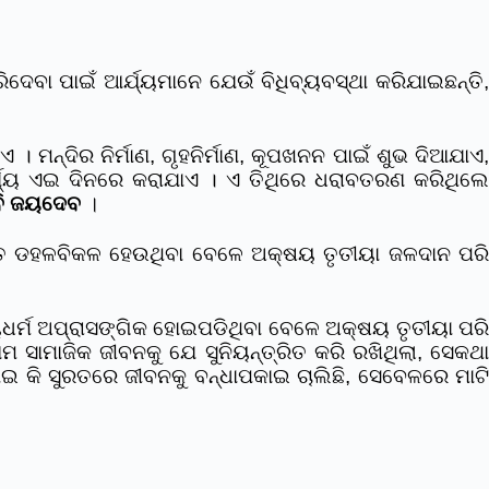
ବା ପାଇଁ ଆର୍ଯ୍ୟମାନେ ଯେଉଁ ବିଧିବ୍ୟବସ୍ଥା କରିଯାଇଛନ୍ତି,
ଏ । ମନ୍ଦିର ନିର୍ମାଣ, ଗୃହନିର୍ମାଣ, କୂପଖନନ ପାଇଁ ଶୁଭ ଦିଆଯାଏ
ର୍ଯ୍ୟ ଏଇ ଦିନରେ କରାଯାଏ । ଏ ତିଥିରେ ଧରାବତରଣ କରିଥିଲେ
ବି ଜୟଦେବ
।
ଣୀଜଗତ ଡହଳବିକଳ ହେଉଥିବା ବେଳେ ଅକ୍ଷୟ ତୃତୀୟା ଜଳଦାନ ପରି
୍ୟଧର୍ମ ଅପ୍ରାସଙ୍ଗିକ ହୋଇପଡିଥିବା ବେଳେ ଅକ୍ଷୟ ତୃତୀୟା ପରି
ଆମ ସାମାଜିକ ଜୀବନକୁ ଯେ ସୁନିୟନ୍ତ୍ରିତ କରି ରଖିଥିଲା, ସେକଥା
ନାଇ କି ସୁରତରେ ଜୀବନକୁ ବନ୍ଧାପକାଇ ଚାଲିଛି, ସେବେଳରେ ମାଟି