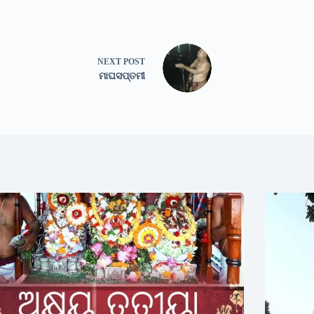
NEXT
POST
ମାଘସପ୍ତମୀ