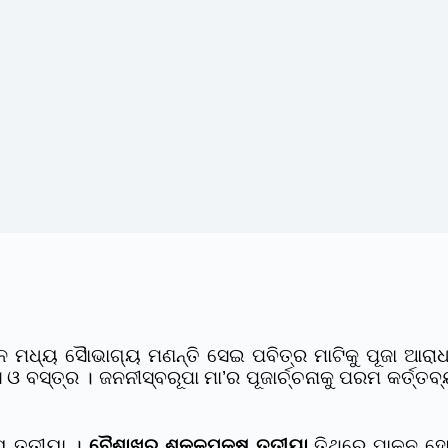
 ମଧ୍ୟ ସୈାଭାଗ୍ୟ ମଣନ୍ତି ସେଇ ପବିତ୍ର ମାଟିକୁ ପୂଜା ଆରାଧ
 ଓ ବସ୍ତ୍ର । ଜନନୀସ୍ବରୂପା ମା’ର ପୂଜାର୍ଚ୍ଚନାକୁ ପରମ କର୍ତ
ୟ ତୃତୀୟା ।
ବୈଶାଖର ଶୁକ୍ଳପକ୍ଷ ତୃତୀୟା
ତିଥିରେ ପାଳନ ହୋଇ