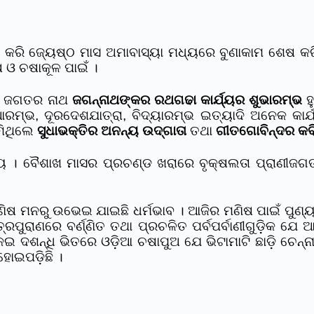
ରି ଜ୍ୟେଷ୍ଠ ମାସ ଅମାବାସ୍ୟା ମଧ୍ୟରେ ବୁଣାକାମ ଶେଷ କରିଦେ
ଓ ଚଷାକୂଳ ପାଇଁ ।
ିନ ଜଗତର ନାଥ
ଜଗନ୍ନାଥଙ୍କର ରଥଗଢା କାର୍ଯ୍ୟର ଶୁଭାରମ୍ଭ
ହୁ
 ଆରମ୍ଭ, ଦୂରଦେଶଯାତ୍ରା, ବିଦ୍ୟାରମ୍ଭ ଇତ୍ୟାଦି ଅନେକ କା
ମିଥିଲେ
ସୁଧାଭକ୍ତିର ଅନନ୍ୟ ଉଦ୍ଗାତା
ତଥା
ଗୀତଗୋବିନ୍ଦର କ
ୀକାର୍ଯ୍ୟ । ବୈଶାଖ ମାସର ପ୍ରଚଣ୍ଡ ଖରାରେ ବୃକ୍ଷଲତା ପ୍ରା
େ ମଣିଷ ମନରୁ ଉଭେଇ ଯାଇଛି ଧର୍ମଭାବ । ଆଜିର ମଣିଷ ପାଇଁ ପୁଣ
୍ରପୁରାଣରେ ବର୍ଣ୍ଣିତ ତଥା ପ୍ରଚଳିତ ପର୍ବପର୍ବାଣୀଗୁଡ଼ିକ ଯେ 
େଇ ଦଶନ୍ଧି ଭିତରେ ଓଡ଼ିଆ ଚଷାପୁଅ ଯେ ଭିଟାମାଟି ଛାଡ଼ି ଚେନ୍
ହୋଇପଡ଼ିଛି ।