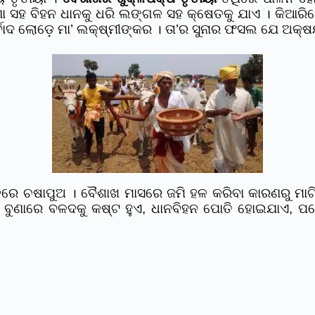
 ବିହନ ଧାନକୁ ଧରି ଲଙ୍ଗଳ ସହ କ୍ଷେତକୁ ଯାଏ । କିଆରିରେ ଭକ
 ଲୋଡ଼େ ମା’ ଲକ୍ଷ୍ମୀଙ୍କର । ତା’ର ସୁନାର ଫସଲ ଯେ ଅକ୍ଷୟ ର
କରେ ଚଷାପୁଅ । ବୈଶାଖ ମାସରେ ଜମି ହଳ କରିବା କାରଣରୁ ମାଟି 
ରୀ ବୁଣାରେ ବଳଦକୁ କଷ୍ଟ ହୁଏ, ଧାନବିହନ ପୋତି ହୋଇଯାଏ, ପ