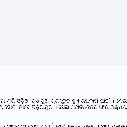
ନା କରି ଓଡ଼ିଆ ଚଷାପୁଅ ପ୍ରସ୍ତୁତ ହୁଏ ଚାଷକାମ ପାଇଁ । ସେଇ
୍ତବ୍ୟ ବୋଲି ଭାବେ ଓଡ଼ିଆପୁଅ । ସେଇ ମହାଚିନ୍ତନର ଅଂଶ ଅକ୍ଷୟ
 ଆସୁଛି ଏଇ ମହାନ ପର୍ବ, କାଇଁ କେତେ ଦିନରୁ । ଏଇ ପବିତ୍