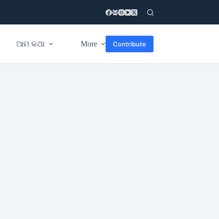
ଆମ କଥା
More
Contribute