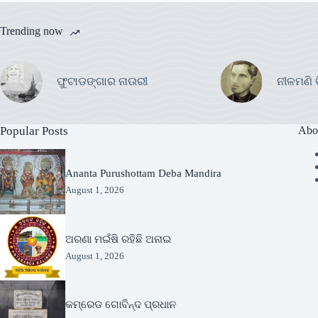
Trending now
ଫୁଟାଡଙ୍ଗାର ନାଉରୀ
ନୀଳମଣି 
Popular Posts
Abo
Ananta Purushottam Deba Mandira
August 1, 2026
ଅରଣା ମଇଁଷି ରହିଛି ଅନାଇ
August 1, 2026
କମ୍ରେଡ ଗୋବିନ୍ଦ ପ୍ରଧାନ