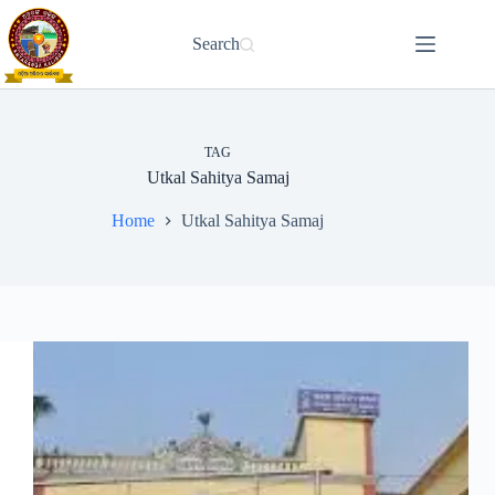
Skip
to
Search
content
TAG
Utkal Sahitya Samaj
Home
Utkal Sahitya Samaj