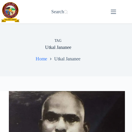
Skip
to
Search
content
TAG
Utkal Jananee
Home
Utkal Jananee