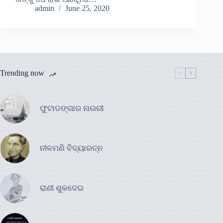
admin
June 25, 2020
Trending now
ଫୁଟାଡଙ୍ଗାର ନାଉରୀ
ନୀଳମଣି ବିଦ୍ୟାରତ୍ନ
ରାଣୀ ଶୁକଦେଇ