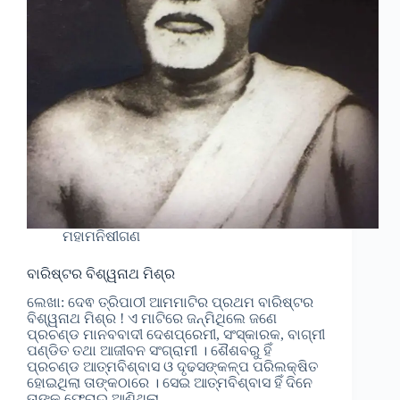
ମହାମନିଷୀଗଣ
ବାରିଷ୍ଟର ବିଶ୍ୱନାଥ ମିଶ୍ର
ଲେଖା: ଦେଵ ତ୍ରିପାଠୀ ଆମମାଟିର ପ୍ରଥମ ବାରିଷ୍ଟର
ବିଶ୍ୱନାଥ ମିଶ୍ର ! ଏ ମାଟିରେ ଜନ୍ମିଥିଲେ ଜଣେ
ପ୍ରଚଣ୍ଡ ମାନବବାଦୀ ଦେଶପ୍ରେମୀ, ସଂସ୍କାରକ, ବାଗ୍ମୀ
ପଣ୍ଡିତ ତଥା ଆଜୀବନ ସଂଗ୍ରାମୀ । ଶୈଶବରୁ ହିଁ
ପ୍ରଚଣ୍ଡ ଆତ୍ମବିଶ୍ବାସ ଓ ଦୃଢସଙ୍କଳ୍ପ ପରିଲକ୍ଷିତ
ହୋଇଥିଲା ତାଙ୍କଠାରେ । ସେଇ ଆତ୍ମବିଶ୍ବାସ ହିଁ ଦିନେ
ତାଙ୍କୁ ଫେରାଇ ଆଣିଥିଲା…