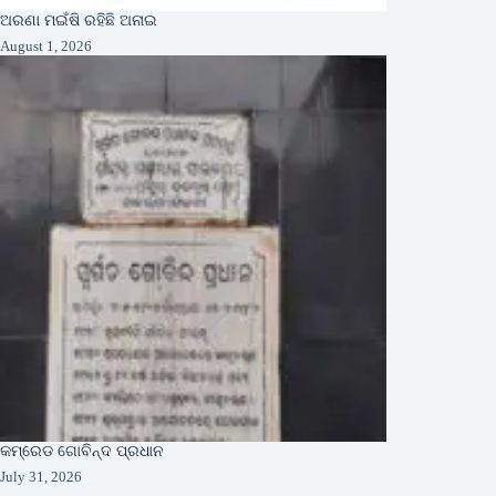
ଅରଣା ମଇଁଷି ରହିଛି ଅନାଇ
August 1, 2026
କମ୍ରେଡ ଗୋବିନ୍ଦ ପ୍ରଧାନ
July 31, 2026