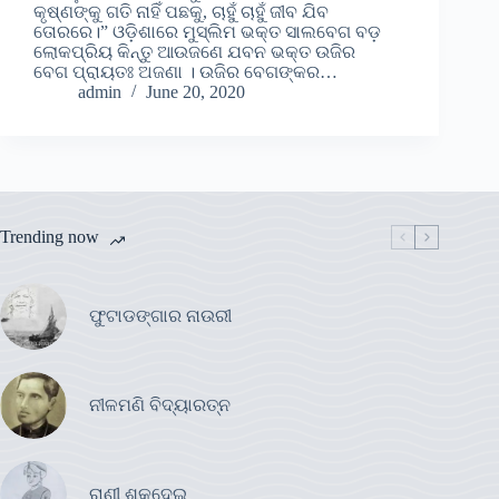
କୃଷ୍ଣଙ୍କୁ ଗତି ନାହିଁ ପଛକୁ, ଚାହୁଁ ଚାହୁଁ ଜୀବ ଯିବ
ତୋରରେ।” ଓଡ଼ିଶାରେ ମୁସ୍ଲିମ ଭକ୍ତ ସାଲବେଗ ବଡ଼
ଲୋକପ୍ରିୟ କିନ୍ତୁ ଆଉଜଣେ ଯବନ ଭକ୍ତ ଉଜିର
ବେଗ ପ୍ରାୟତଃ ଅଜଣା । ଉଜିର ବେଗଙ୍କର…
admin
June 20, 2020
Trending now
ଫୁଟାଡଙ୍ଗାର ନାଉରୀ
ନୀଳମଣି ବିଦ୍ୟାରତ୍ନ
ରାଣୀ ଶୁକଦେଇ