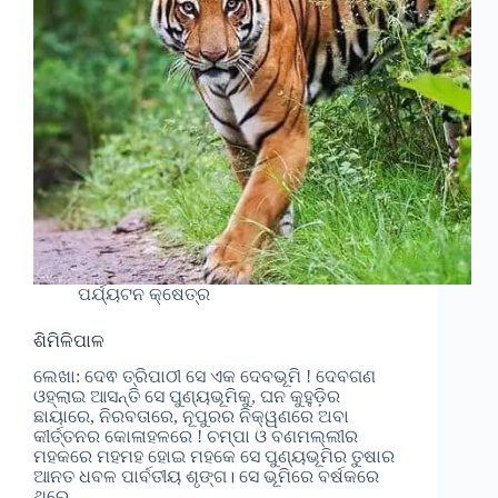
ପର୍ଯ୍ୟଟନ କ୍ଷେତ୍ର
ଶିମିଳିପାଳ
ଲେଖା: ଦେଵ ତ୍ରିପାଠୀ ସେ ଏକ ଦେବଭୂମି ! ଦେବଗଣ
ଓହ୍ଲାଇ ଆସନ୍ତି ସେ ପୁଣ୍ୟଭୂମିକୁ, ଘନ କୁହୁଡ଼ିର
ଛାୟାରେ, ନିରବତାରେ, ନୂପୁରର ନିକ୍ୱଣରେ ଅବା
କୀର୍ତ୍ତନର କୋଳାହଳରେ ! ଚମ୍ପା ଓ ବଣମଲ୍ଲୀର
ମହକରେ ମହମହ ହୋଇ ମହକେ ସେ ପୁଣ୍ୟଭୂମିର ତୁଷାର
ଆନତ ଧବଳ ପାର୍ବତୀୟ ଶୃଙ୍ଗ। ସେ ଭୂମିରେ ବର୍ଷକରେ
ଥରେ…