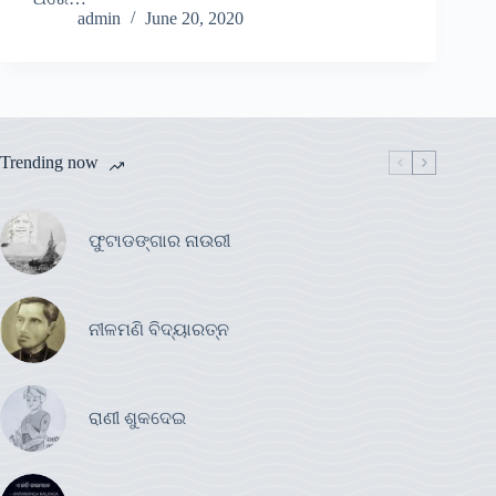
admin
June 20, 2020
Trending now
ଫୁଟାଡଙ୍ଗାର ନାଉରୀ
ନୀଳମଣି ବିଦ୍ୟାରତ୍ନ
ରାଣୀ ଶୁକଦେଇ