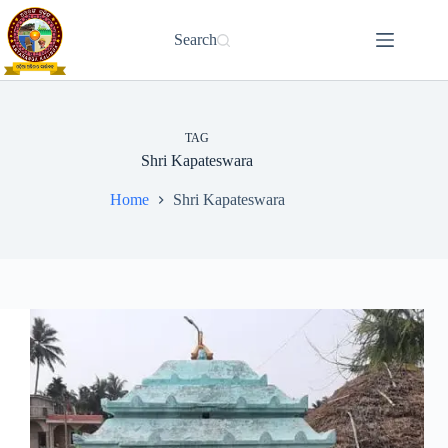
Skip
to
Search
content
TAG
Shri Kapateswara
Home
Shri Kapateswara