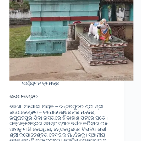
ପର୍ଯ୍ୟଟନ କ୍ଷେତ୍ର
କପୋତେଶ୍ଵର
ଲେଖା: ଅଶୋକା ନାୟକ ~ ଚନ୍ଦନପୁରର ଶ୍ରୀ ଶ୍ରୀ
କପୋତେଶ୍ଵର ~ କପୋତେଶ୍ଵରଙ୍କ ମନ୍ଦିର,
ରଘୁରାଜପୁର ଯିବା ରାସ୍ତାରେ ହିଁ ଡାହାଣ ପଟରେ ପଡେ।
ଶଙ୍ଖକ୍ଷେତ୍ରର ସମସ୍ତ ସ୍ଥାନ ଦର୍ଶନ କରିବାର ଇଛା
ଆମକୁ ଟାଣି ନେଇଥିଲା, ଚନ୍ଦନପୁରରେ ବିରାଜିତ ଶ୍ରୀ
ଶ୍ରୀ କପୋତେଶ୍ଵର ଦେବଙ୍କ ମନ୍ଦିରକୁ। ସ୍ଥାନୀୟ
ଲୋକ କୁହନ୍ତି କପ୍ତେଶ୍ଵର। ଗୋଟିଏ ବଡ଼ପୋଖରୀକୁ…