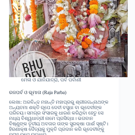
ମେଳା ଓ ଯାନିଯାତ୍ରା, ପର୍ବ ପର୍ବାଣୀ
ରଜପର୍ବ ଓ ଭୂମାତା (Raja Parba)
ଲେଖା: ଅରବିନ୍ଦ ମହାନ୍ତି ମହାପ୍ରଭୁ ଶ୍ରୀଜଗନ୍ନାଥଙ୍କ
ଅନ୍ୟତମା ଶକ୍ତି ରୂପେ ଦେବୀ ବସୁଧା ବା ଭୂଦେବୀଙ୍କ
ପରିଚୟ। ସମଗ୍ର ସଂସାରକୁ ଧାରଣ କରିଥିବା ହେତୁ ସେ
ମଧ୍ୟ ବିଶ୍ୱଧାତ୍ରୀ ନାମେ ପ୍ରସିଦ୍ଧା। ଭଗବାନ
ବିଷ୍ଣୁଙ୍କ ତୃତୀୟ ଅବତାର ତାଙ୍କ ସୁରକ୍ଷା ପାଈଁ ସୃଷ୍ଟି।
ହିରଣାକ୍ଷ ଦୈତ୍ୟକୁ ମୁକ୍ତି ପ୍ରଦାନ କରି ଭୂଦେବୀଙ୍କୁ
ବରାହ ରୂପେ ଉଦ୍ଧାର…