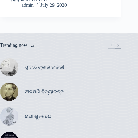
admin
July 29, 2020
Trending now
ଫୁଟାଡଙ୍ଗାର ନାଉରୀ
ନୀଳମଣି ବିଦ୍ୟାରତ୍ନ
ରାଣୀ ଶୁକଦେଇ