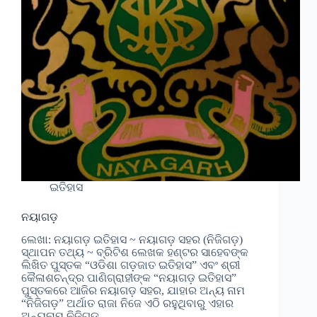
ଇତିହାସ
ନୟାଗଡ଼
ଲେଖା: ନୟାଗଡ଼ ଇତିହାସ ~ ନୟାଗଡ଼ ସହର (ନିଜିଗଡ଼)
ସ୍ଥାପନ ତଥ୍ୟ ~ ବ୍ରିଟିଶ ଲେଖକ ହଣ୍ଟର ସାହେବଙ୍କ
ଲିଖିତ ପୁସ୍ତକ “ଓଡିଶା ଗଡ଼ଜାତ ଇତିହାସ” ଏବଂ ଶ୍ରୀ
କୈଳାଶଚନ୍ଦ୍ର ପାଣିଗ୍ରାହୀଙ୍କ “ନୟାଗଡ଼ ଇତିହାସ”
ପୁସ୍ତକରେ ଆଜିର ନୟାଗଡ଼ ସହର, ଯାହାର ଅନ୍ୟ ନାମ
“ନିଜିଗଡ଼” ଅର୍ଥାତ ରାଜା ନିଜେ ଏଠି ରହୁଥିବାରୁ ଏହାର
ଅନ୍ୟନାମ ନିଜିଗଡ଼…