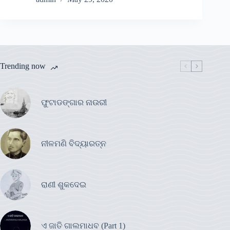
Trending now
ଫୁଟାଡଙ୍ଗାର ନାଉରୀ
ନୀଳମଣି ବିଦ୍ୟାରତ୍ନ
ରାଣୀ ଶୁକଦେଇ
ଏ ଜାତି ଗାଲମାଧବ (Part 1)