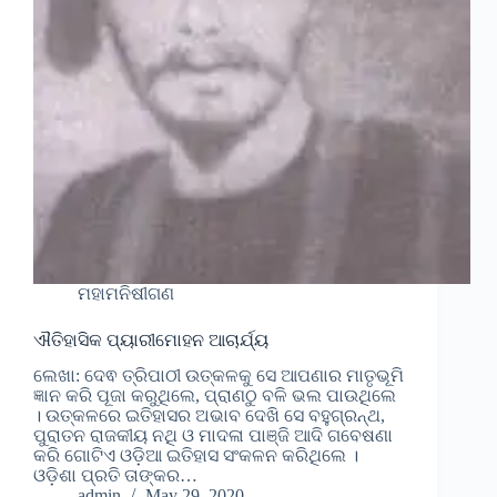
ମହାମନିଷୀଗଣ
ଐତିହାସିକ ପ୍ୟାରୀମୋହନ ଆଚାର୍ଯ୍ୟ
ଲେଖା: ଦେଵ ତ୍ରିପାଠୀ ଉତ୍କଳକୁ ସେ ଆପଣାର ମାତୃଭୂମି
ଜ୍ଞାନ କରି ପୂଜା କରୁଥିଲେ, ପ୍ରାଣଠୁ ବଳି ଭଲ ପାଉଥିଲେ
। ଉତ୍କଳରେ ଇତିହାସର ଅଭାବ ଦେଖି ସେ ବହୁଗ୍ରନ୍ଥ,
ପୁରାତନ ରାଜକୀୟ ନଥି ଓ ମାଦଳା ପାଞ୍ଜି ଆଦି ଗବେଷଣା
କରି ଗୋଟିଏ ଓଡ଼ିଆ ଇତିହାସ ସଂକଳନ କରିଥିଲେ ।
ଓଡ଼ିଶା ପ୍ରତି ତାଙ୍କର…
admin
May 29, 2020