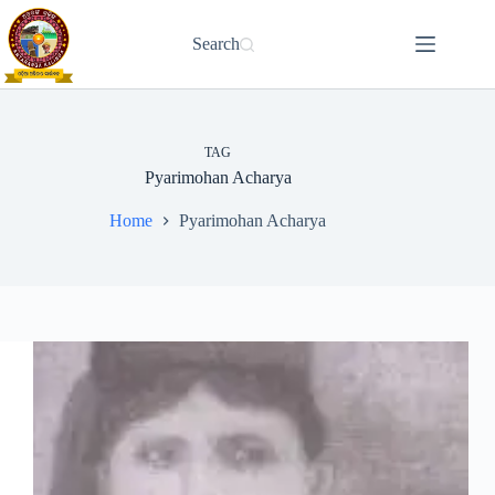
Skip
to
Search
content
TAG
Pyarimohan Acharya
Home
Pyarimohan Acharya