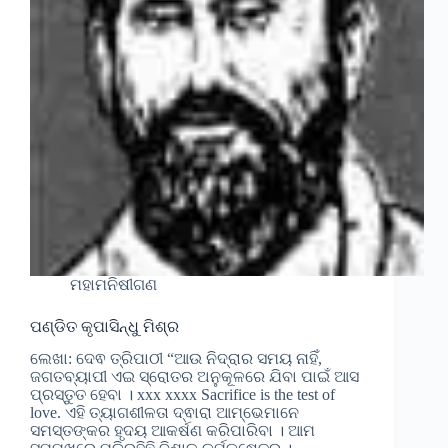
ମହାମନିଷୀଗଣ
ପଣ୍ଡିତ କୃପାସିନ୍ଧୁ ମିଶ୍ର
ଲେଖା: ଦେଵ ତ୍ରିପାଠୀ “ଆଉ ନିଦ୍ରାର ସମୟ ନାହିଁ,
ଜଗତବ୍ୟାପୀ ଏଇ ସ୍ରୋତର ଅନୁକୂଳରେ ଯିବା ପାଇଁ ଆସ
ପ୍ରସ୍ତୁତ ହେବା । xxx xxxx Sacrifice is the test of
love. ଏହି ତ୍ୟାଗଶୀଳତା ଦ୍ଵାରା ଆମ୍ଭେମାନେ
ସମସ୍ତଙ୍କର ହୃଦୟ ଆକର୍ଷଣ କରିପାରିବା । ଆମ