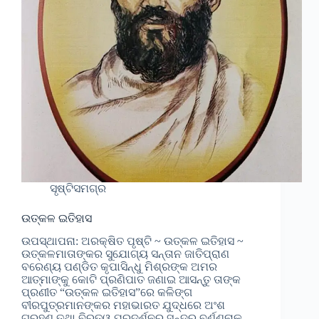
ସୃଷ୍ଟିସମଗ୍ର
ଉତ୍କଳ ଇତିହାସ
ଉପସ୍ଥାପନା: ଅରକ୍ଷିତ ପୃଷ୍ଟି ~ ଉତ୍କଳ ଇତିହାସ ~
ଉତ୍କଳମାତାଙ୍କର ସୁଯୋଗ୍ୟ ସନ୍ତାନ ଜାତିପ୍ରାଣ
ବରେଣ୍ୟ ପଣ୍ଡିତ କୃପାସିନ୍ଧୁ ମିଶ୍ରଙ୍କ ଅମର
ଆତ୍ମାଙ୍କୁ କୋଟି ପ୍ରଣିପାତ ଜଣାଇ ଆସନ୍ତୁ ତାଙ୍କ
ପ୍ରଣୀତ “ଉତ୍କଳ ଇତିହାସ”ରେ କଳିଙ୍ଗ
ବୀରପୁତ୍ରମାନଙ୍କର ମହାଭାରତ ଯୁଦ୍ଧରେ ଅଂଶ
ଗ୍ରହଣ ତଥା ବିରତ୍ୱ ପ୍ରଦର୍ଶନର ସୁନ୍ଦର ବର୍ଣ୍ଣନାକୁ