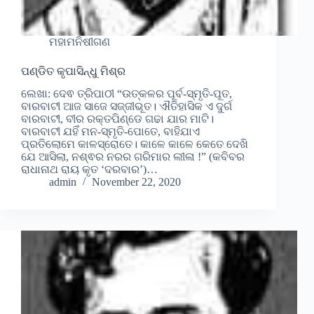
ମହାମନିଷୀଗଣ
ପଣ୍ଡିତ କୃପାସିନ୍ଧୁ ମିଶ୍ର
ଲେଖା: ଦେଵ ତ୍ରିପାଠୀ “ଉତ୍କଳର ପୂର୍ବ-ସ୍ମୃତି-ପୂତ,
ବାରବାଟୀ ଆଜ ସାଜେ ସଜ୍ଜୀଭୂତ। ଐତିହାସିକ ଏ ଦୁର୍ଗ
ବାରବାଟୀ, ବୀର ରକ୍ତପିଣ୍ଡେ ଗଢା ଯାର ମାଟି।
ବାରବାଟୀ ଯହିଁ ମନ-ସ୍ମୃତି-ପୋତେ, ବାହିଯାଏ
ପ୍ରତିଲୋମେ କାଳସ୍ରୋତେ। କାଳେ କାଳେ କେତେ ଦେଖି
ଯେ ଆସିଲା, ନଶ୍ଵର ନରର ଗରିମାର ଲୀଳା !” (କବିବର
ରାଧାନାଥ ରାୟ କୃତ ‘ଦରବାର’)…
admin
November 22, 2020