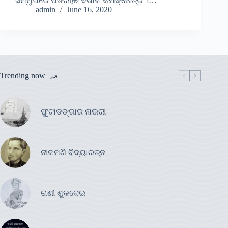
ସମ୍ମୁଖରେ ପଡିରହିଛି ବିଶାଳ କର୍ମକ୍ଷେତ୍ର ।…
admin
June 16, 2020
Trending now
ଫୁଟାଡଙ୍ଗାର ନାଉରୀ
ନୀଳମଣି ବିଦ୍ୟାରତ୍ନ
ରାଣୀ ଶୁକଦେଇ