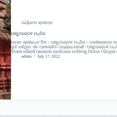
ପର୍ଯ୍ୟଟନ କ୍ଷେତ୍ର
ପଞ୍ଚୁପାଣ୍ଡଵ ମନ୍ଦିର
ଲେଖା: ଶ୍ରୀକାନ୍ତ ସିଂହ ~ ପଞ୍ଚୁପାଣ୍ଡଵ ମନ୍ଦିର ~ ବାଣୀକ୍ଷେତ୍ର
ଲୁଚି ରହିଥିବା ଏକ ଅନାଲୋଚିତ ଅଧ୍ୟାୟ ହେଉଛି “ପଞ୍ଚୁପାଣ୍ଡଵ ମନ୍
ବିଶେଷ କୌଣସି ଆଲୋଚନା କେଉଁଠାରେ ଦେଖିବାକୁ ମିଳେନା l ଦିନଥିଲା 
admin
July 17, 2022