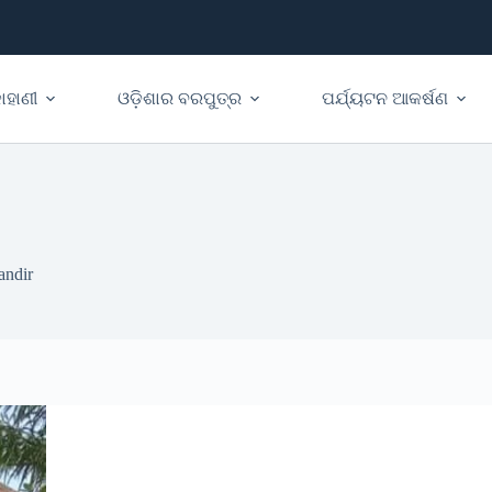
ାହାଣୀ
ଓଡ଼ିଶାର ବରପୁତ୍ର
ପର୍ଯ୍ୟଟନ ଆକର୍ଷଣ
ndir