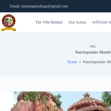
Skip
Email: antarangakalinga@gmail.com
to
content
The Vibe Behind
Our Action
କଳିଙ୍ଗର କ
TAG
Panchupandav Mandir
Home
Panchupandav Ma