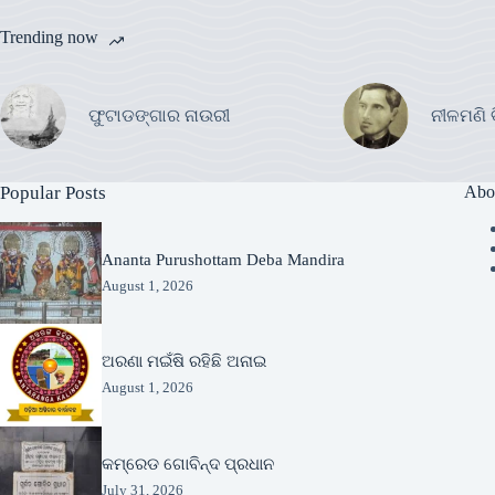
Trending now
ଫୁଟାଡଙ୍ଗାର ନାଉରୀ
ନୀଳମଣି 
Popular Posts
Abo
Ananta Purushottam Deba Mandira
August 1, 2026
ଅରଣା ମଇଁଷି ରହିଛି ଅନାଇ
August 1, 2026
କମ୍ରେଡ ଗୋବିନ୍ଦ ପ୍ରଧାନ
July 31, 2026