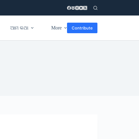
ଆମ କଥା
More
Contribute