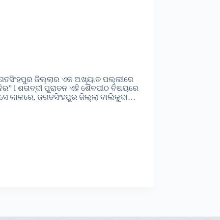
 ଜଗତସିଂହପୁର ଜିଲ୍ଲାର ଏକ ଅଖ୍ୟାତ ପଲ୍ଲୀରେ
ଦିର” l ଶତାବ୍ଦୀ ପୁରାତନ ଏହି ଶୈବପୀଠ ବିଷୟରେ
ସେ କାଳରେ, ଜଗତସିଂହପୁର ଜିଲ୍ଲା ବାଲିକୁଦା…