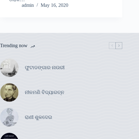
admin
May 16, 2020
Trending now
ଫୁଟାଡଙ୍ଗାର ନାଉରୀ
ନୀଳମଣି ବିଦ୍ୟାରତ୍ନ
ରାଣୀ ଶୁକଦେଇ