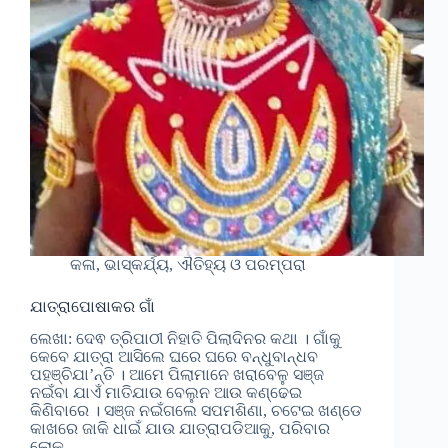
କଳା, ଭାସ୍କର୍ଯ୍ୟ, ଐତିହ୍ୟ ଓ ପରମ୍ପରା
ଯାତ୍ରାପୋଷାକର ଗାଁ
ଲେଖା: ଦେଵ ତ୍ରିପାଠୀ ନିହାତି ପିଲାଦିନର କଥା । ଗାଁକୁ
କେବେ ଯାତ୍ରା ଆସିଲେ ଘରେ ଘରେ ବନ୍ଧୁବାନ୍ଧବ
ପହଞ୍ଚିଯା’ନ୍ତି । ଆମେ ପିଲାମାନେ ଖରାବେଳୁ ସଞ୍ଜ
ନଇଁବା ଯାଏଁ ମାତିଯାଉ ବେଲୁନ ଆଉ କଣ୍ଢେଇ
କିଣିବାରେ । ସଞ୍ଜ ନଇଁଗଲେ ସପମଶିଣା, ଚଟେଇ ଖଣ୍ଡେ
କାଖରେ ଜାକି ଧାଇଁ ଯାଉ ଯାତ୍ରାପଡିଆକୁ, ପରିବାର
ଲୋକ…