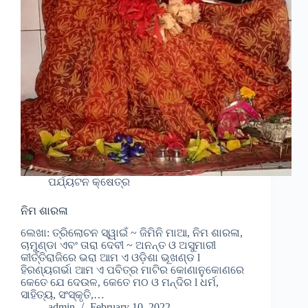
ପର୍ଯ୍ୟଟନ କ୍ଷେତ୍ର
ନିମ ଶାରଳା
ଲେଖା: ତ୍ରିଲୋଚନ ସ୍ୱାଇଁ ~ ଜିମିନି ମାଆ, ନିମ ଶାରଳା,
ଚାମୁଣ୍ଡା ଏବଂ ତାରା ଦେବୀ ~ ଅନନ୍ତ ଓ ଅସୁମାରୀ
କୀର୍ତ୍ତିରାଜିରେ ଭରା ଆମ ଏ ଓଡ଼ିଶା ଭୂଖଣ୍ଡ l
ହିରଣ୍ୟଗର୍ଭା ଆମ ଏ ପବିତ୍ର ମାଟିର କୋଣାନୁକୋଣରେ
କେତେ ଯେ ଦେଉଳ, କେତେ ମଠ ଓ ମନ୍ଦିର l ଧର୍ମ,
ସାହିତ୍ୟ, ସଂସ୍କୃତି,…
admin
February 10, 2022