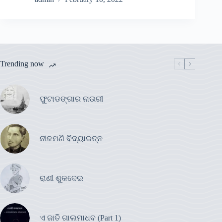
Trending now
ଫୁଟାଡଙ୍ଗାର ନାଉରୀ
ନୀଳମଣି ବିଦ୍ୟାରତ୍ନ
ରାଣୀ ଶୁକଦେଇ
ଏ ଜାତି ଗାଲମାଧବ (Part 1)