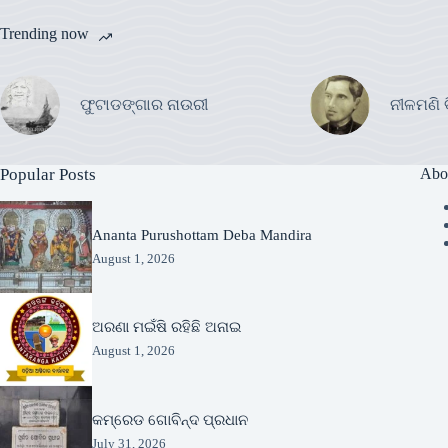
Trending now
ଫୁଟାଡଙ୍ଗାର ନାଉରୀ
ନୀଳମଣି 
Popular Posts
Abo
Ananta Purushottam Deba Mandira
August 1, 2026
ଅରଣା ମଇଁଷି ରହିଛି ଅନାଇ
August 1, 2026
କମ୍ରେଡ ଗୋବିନ୍ଦ ପ୍ରଧାନ
July 31, 2026