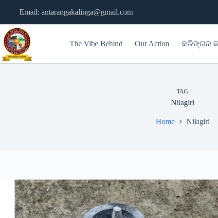
Skip
Email: antarangakalinga@gmail.com
to
content
The Vibe Behind
Our Action
କଳିଙ୍ଗର କ
TAG
Nilagiri
Home
Nilagiri