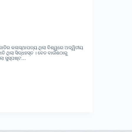
 ଜାତିର କଳାସ୍ଥାପତ୍ୟ ଥିଲା ବିଶ୍ୱରେ ଅଦ୍ୱିତୀୟ
ତି ଥିଲା ସିଦ୍ଧହସ୍ତ । ବେତ ବାଉଁଶଠାରୁ
ଲା ସୁସ୍ପଷ୍ଟ…