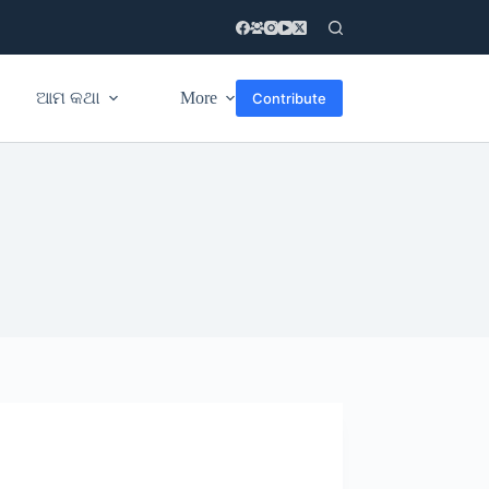
ଆମ କଥା
More
Contribute