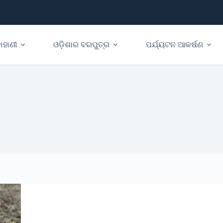
ାହାଣୀ
ଓଡ଼ିଶାର ବରପୁତ୍ର
ପର୍ଯ୍ୟଟନ ଆକର୍ଷଣ