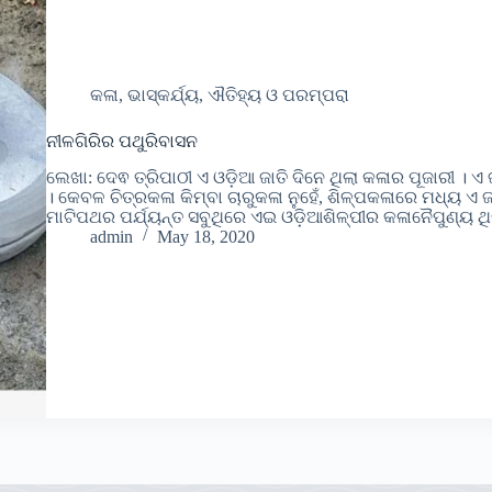
କଳା, ଭାସ୍କର୍ଯ୍ୟ, ଐତିହ୍ୟ ଓ ପରମ୍ପରା
ନୀଳଗିରିର ପଥୁରିବାସନ
ଲେଖା: ଦେଵ ତ୍ରିପାଠୀ ଏ ଓଡ଼ିଆ ଜାତି ଦିନେ ଥିଲା କଳାର ପୂଜାରୀ । ଏ
। କେବଳ ଚିତ୍ରକଳା କିମ୍ବା ଚାରୁକଳା ନୁହେଁ, ଶିଳ୍ପକଳାରେ ମଧ୍ୟ ଏ ଜା
ମାଟିପଥର ପର୍ଯ୍ୟନ୍ତ ସବୁଥିରେ ଏଇ ଓଡ଼ିଆଶିଳ୍ପୀର କଳାନୈପୁଣ୍ୟ ଥି
admin
May 18, 2020