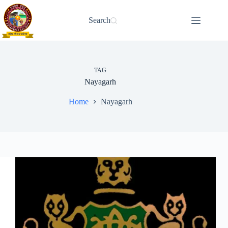
Skip
to
Search
content
TAG
Nayagarh
Home
Nayagarh