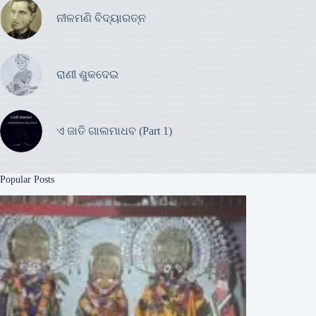
ନୀଳମଣି ବିଦ୍ୟାରତ୍ନ
ରାଣୀ ଶୁକଦେଇ
ଏ ଜାତି ଗାଲମାଧବ (Part 1)
Popular Posts