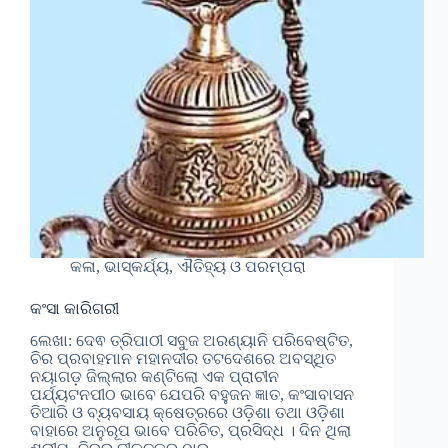
କଳା, ଭାସ୍କର୍ଯ୍ୟ, ଐତିହ୍ୟ ଓ ପରମ୍ପରା
କଂସା କାରିଗରୀ
ଲେଖା: ଦେଵ ତ୍ରିପାଠୀ ସବୁଜ ଅରଣ୍ୟାନି ପରିବେଷ୍ଟିତ,
ଚିର ପ୍ରବାହମାନ ମହାନଦୀର ତଟଦେଶରେ ଅବସ୍ଥିତ
ନୟାଗଡ଼ ଜିଲ୍ଲାର କଣ୍ଟିଲୋ ଏକ ପ୍ରାଚୀନ
ପର୍ଯ୍ୟଟନପୀଠ ଭାବେ ଯେପରି ବହୁଜନ ଜ୍ଞାତ, କଂସାବାସନ
ତିଆରି ଓ ବ୍ୟବସାୟ କ୍ଷେତ୍ରରେ ଓଡ଼ିଶା ତଥା ଓଡ଼ିଶା
ବାହାରେ ଅନୁରୂପ ଭାବେ ପରିଚିତ, ପ୍ରସିଦ୍ଧ । ଦିନ ଥିଲା