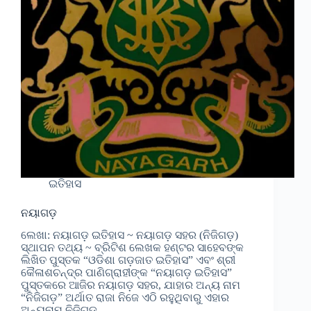
ଇତିହାସ
ନୟାଗଡ଼
ଲେଖା: ନୟାଗଡ଼ ଇତିହାସ ~ ନୟାଗଡ଼ ସହର (ନିଜିଗଡ଼)
ସ୍ଥାପନ ତଥ୍ୟ ~ ବ୍ରିଟିଶ ଲେଖକ ହଣ୍ଟର ସାହେବଙ୍କ
ଲିଖିତ ପୁସ୍ତକ “ଓଡିଶା ଗଡ଼ଜାତ ଇତିହାସ” ଏବଂ ଶ୍ରୀ
କୈଳାଶଚନ୍ଦ୍ର ପାଣିଗ୍ରାହୀଙ୍କ “ନୟାଗଡ଼ ଇତିହାସ”
ପୁସ୍ତକରେ ଆଜିର ନୟାଗଡ଼ ସହର, ଯାହାର ଅନ୍ୟ ନାମ
“ନିଜିଗଡ଼” ଅର୍ଥାତ ରାଜା ନିଜେ ଏଠି ରହୁଥିବାରୁ ଏହାର
ଅନ୍ୟନାମ ନିଜିଗଡ଼…