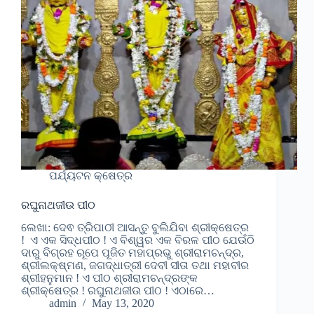
ପର୍ଯ୍ୟଟନ କ୍ଷେତ୍ର
ରଘୁନାଥଜୀଉ ପୀଠ
ଲେଖା: ଦେଵ ତ୍ରିପାଠୀ ଆସନ୍ତୁ ବୁଲିଯିବା ଶ୍ରୀକ୍ଷେତ୍ର
! ଏ ଏକ ସିଦ୍ଧପୀଠ ! ଏ ବିଶ୍ୱର ଏକ ବିରଳ ପୀଠ ଯେଉଁଠି
ଦାରୁ ବିଗ୍ରହ ରୂପେ ପୂଜିତ ମହାପ୍ରଭୁ ଶ୍ରୀରାମଚନ୍ଦ୍ର,
ଶ୍ରୀଲକ୍ଷ୍ମଣ, ଜଗଦ୍ଧାତ୍ରୀ ଦେବୀ ସୀତା ତଥା ମହାବୀର
ଶ୍ରୀହନୁମାନ ! ଏ ପୀଠ ଶ୍ରୀରାମଚନ୍ଦ୍ରଙ୍କ
ଶ୍ରୀକ୍ଷେତ୍ର ! ରଘୁନାଥଜୀଉ ପୀଠ ! ଏଠାରେ…
admin
May 13, 2020