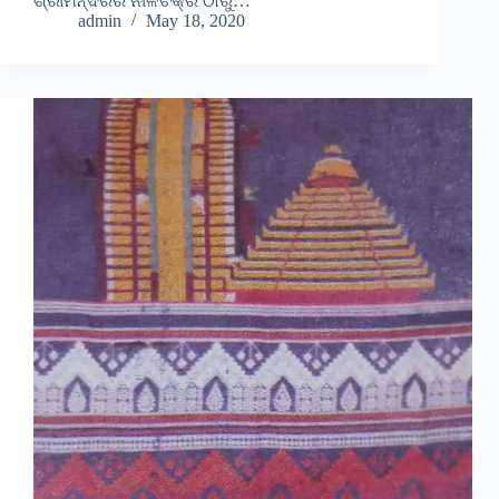
ଶ୍ରୀମନ୍ଦିରର ନୀଳଚକ୍ର ଠାରୁ…
admin
May 18, 2020