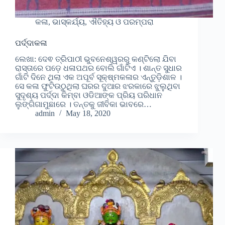
କଳା, ଭାସ୍କର୍ଯ୍ୟ, ଐତିହ୍ୟ ଓ ପରମ୍ପରା
ପର୍ଦ୍ଦାକଳା
ଲେଖା: ଦେଵ ତ୍ରିପାଠୀ ଭୁବନେଶ୍ୱରରୁ କଣ୍ଟିଲୋ ଯିବା
ରାସ୍ତାରେ ପଡ଼େ ଧଳାପଥର ବୋଲି ଗାଁଟିଏ । ଶାନ୍ତ ସୁଧାର
ଗାଁଟି ଦିନେ ଥିଲା ଏକ ଅପୂର୍ବ ସୂକ୍ଷ୍ମକଳାର ଏନ୍ତୁଡ଼ିଶାଳ ।
ସେ କଳା ଫୁଟିଉଠୁଥିଲା ଘରର ଦୁଆର ଝରକାରେ ଝୁଲୁଥିବା
ସୁଦୃଶ୍ୟ ପର୍ଦ୍ଦା କିମ୍ବା ଓଡିଆଙ୍କ ପ୍ରିୟ ପରିଧାନ
ଲୁଙ୍ଗିଗାମୁଛାରେ । ତନ୍ତକୁ ଜୀବିକା ଭାବରେ…
admin
May 18, 2020