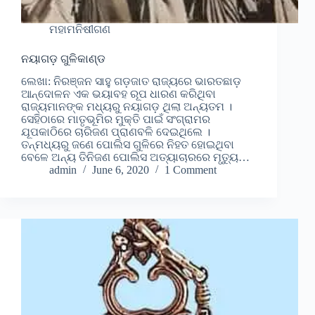
ମହାମନିଷୀଗଣ
ନୟାଗଡ଼ ଗୁଳିକାଣ୍ଡ
ଲେଖା: ନିରଞ୍ଜନ ସାହୁ ଗଡ଼ଜାତ ରାଜ୍ୟରେ ଭାରତଛାଡ଼
ଆନ୍ଦୋଳନ ଏକ ଭୟାବହ ରୂପ ଧାରଣ କରିଥିବା
ରାଜ୍ୟମାନଙ୍କ ମଧ୍ୟରୁ ନୟାଗଡ଼ ଥିଲା ଅନ୍ୟତମ ।
ସେହିଠାରେ ମାତୃଭୂମିର ମୁକ୍ତି ପାଇଁ ସଂଗ୍ରାମର
ଯୂପକାଠିରେ ଚାରିଜଣ ପ୍ରାଣବଳି ଦେଇଥିଲେ ।
ତନ୍ମଧ୍ୟରୁ ଜଣେ ପୋଲିସ ଗୁଳିରେ ନିହତ ହୋଇଥିବା
ବେଳେ ଅନ୍ୟ ତିନିଜଣ ପୋଲିସ ଅତ୍ୟାଚାରରେ ମୃତ୍ୟୁ…
admin
June 6, 2020
1 Comment