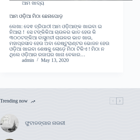
ଆମ ଖାଦ୍ୟ
ଆମ ଓଡ଼ିଆ ମିଠା ଛେନାପୋଡ଼
ଲେଖା: ଦେଵ ତ୍ରିପାଠୀ ଆମ ଓଡ଼ିଆଙ୍କ ଖାଇବା ଇ
ନିଆରା ! ସେ ଟଙ୍କିକିଆ ଚାଉଳର ଭାତ ହେଉ କି
୩୦୦ଟଙ୍କିଆ ବାସୁମତୀ ଚାଉଳର ଭାତ ଖାଉ,
ମହାପ୍ରସାଦ ହେଉ ଅବା ରେଷ୍ଟୁରାଣ୍ଟର ଭୋଜନ ହେଉ
ଓଡ଼ିଆ ଖାଇବା ଶେଷକୁ ଲୋଡ଼େ ମିଠା ଟିକିଏ ! ମିଠା ନ
ଥିଲେ ଓଡ଼ିଆର ରଜାଘର ଖାନା ବେକାର…
admin
May 13, 2020
Trending now
ଫୁଟାଡଙ୍ଗାର ନାଉରୀ