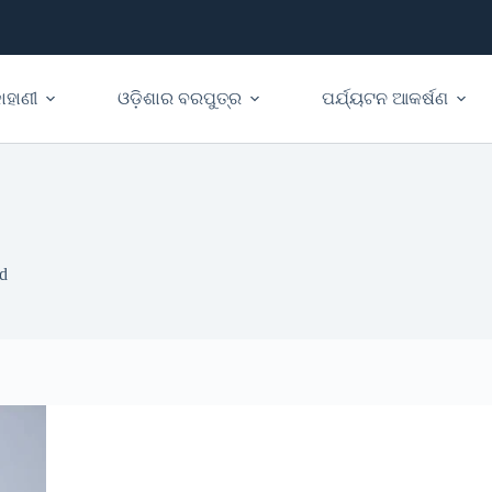
ାହାଣୀ
ଓଡ଼ିଶାର ବରପୁତ୍ର
ପର୍ଯ୍ୟଟନ ଆକର୍ଷଣ
d