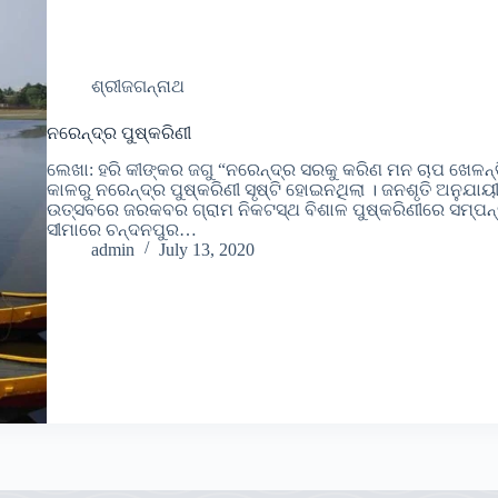
ଶ୍ରୀଜଗନ୍ନାଥ
ନରେନ୍ଦ୍ର ପୁଷ୍କରିଣୀ
ଲେଖା: ହରି କୀଙ୍କର ଜଗୁ “ନରେନ୍ଦ୍ର ସରକୁ କରିଣ ମନ ଚାପ ଖେଳନ୍
କାଳରୁ ନରେନ୍ଦ୍ର ପୁଷ୍କରିଣୀ ସୃଷ୍ଟି ହୋଇନଥିଲା । ଜନଶୃତି ଅନୁଯାୟ
ଉତ୍ସବରେ ଜରକବର ଗ୍ରାମ ନିକଟସ୍ଥ ବିଶାଳ ପୁଷ୍କରିଣୀରେ ସମ୍ପନ୍ନ
ସୀମାରେ ଚନ୍ଦନପୁର…
admin
July 13, 2020