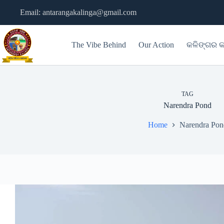
Skip
Email: antarangakalinga@gmail.com
to
content
The Vibe Behind
Our Action
କଳିଙ୍ଗର କ
TAG
Narendra Pond
Home
Narendra Pon