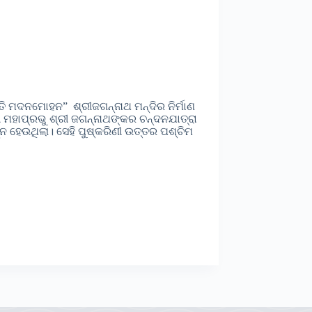
ତି ମଦନମୋହନ” ଶ୍ରୀଜଗନ୍ନାଥ ମନ୍ଦିର ନିର୍ମାଣ
ୀ ମହାପ୍ରଭୁ ଶ୍ରୀ ଜଗନ୍ନାଥଙ୍କର ଚନ୍ଦନଯାତ୍ରା
 ହେଉଥିଲା। ସେହି ପୁଷ୍କରିଣୀ ଉତ୍ତର ପଶ୍ଚିମ