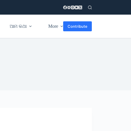
ଆମ କଥା
More
Contribute