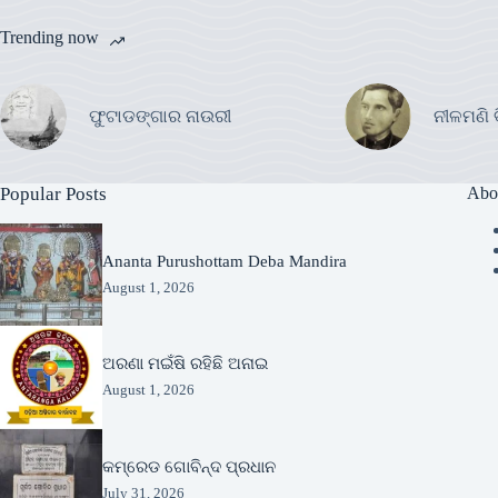
Trending now
ଫୁଟାଡଙ୍ଗାର ନାଉରୀ
ନୀଳମଣି 
Popular Posts
Abo
Ananta Purushottam Deba Mandira
August 1, 2026
ଅରଣା ମଇଁଷି ରହିଛି ଅନାଇ
August 1, 2026
କମ୍ରେଡ ଗୋବିନ୍ଦ ପ୍ରଧାନ
July 31, 2026