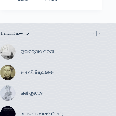
Trending now
ଫୁଟାଡଙ୍ଗାର ନାଉରୀ
ନୀଳମଣି ବିଦ୍ୟାରତ୍ନ
ରାଣୀ ଶୁକଦେଇ
ଏ ଜାତି ଗାଲମାଧବ (Part 1)