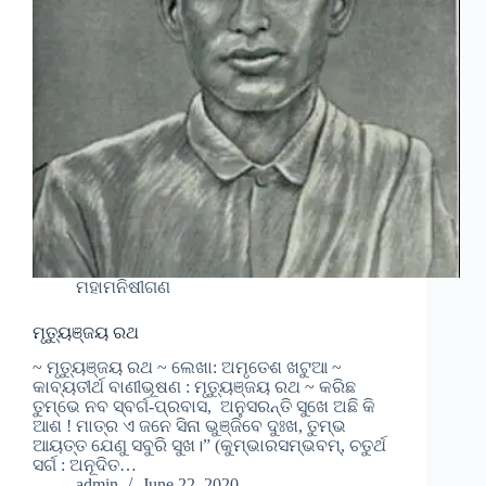
ମହାମନିଷୀଗଣ
ମୃତ୍ୟୁଞ୍ଜୟ ରଥ
~ ମୃତ୍ୟୁଞ୍ଜୟ ରଥ ~ ଲେଖା: ଅମୃତେଶ ଖଟୁଆ ~
କାବ୍ୟତୀର୍ଥ ବାଣୀଭୂଷଣ : ମୃତ୍ୟୁଞ୍ଜୟ ରଥ ~ କରିଛ
ତୁମ୍ଭେ ନବ ସ୍ବର୍ଗ-ପ୍ରବାସ, ଅନୁସରନ୍ତି ସୁଖେ ଅଛି କି
ଆଶ ! ମାତ୍ର ଏ ଜନେ ସିନା ଭୁଞ୍ଜିବେ ଦୁଃଖ, ତୁମ୍ଭ
ଆୟତ୍ତ ଯେଣୁ ସବୁରି ସୁଖ।” (କୁମ୍ଭାରସମ୍ଭବମ୍, ଚତୁର୍ଥ
ସର୍ଗ : ଅନୂଦିତ…
admin
June 22, 2020