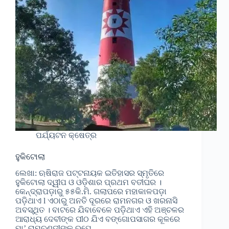
ପର୍ଯ୍ୟଟନ କ୍ଷେତ୍ର
ହୁକିଟୋଲା
ଲେଖା: ଋଷିରାଜ ପଟ୍ଟନାୟକ ଇତିହାସର ସ୍ମୃତିରେ
ହୁକିଟୋଲା ଦ୍ୱୀପ ଓ ଓଡ଼ିଶାର ପ୍ରଥମ ବତୀଘର ।
କେନ୍ଦ୍ରାପଡ଼ାରୁ ୫୫କି.ମି. ଗଲାପରେ ମହାକାଳପଡ଼ା
ପଡ଼ିଥାଏ l ଏଠାରୁ ଅନତି ଦୂରରେ ରାମନଗର ଓ ଖରନାସି
ଅବସ୍ଥିତ । ବାଟରେ ଯିବାବେଳେ ପଡ଼ିଥାଏ ଏହି ଅଞ୍ଚଳର
ଆରାଧ୍ୟ ଦେବୀଙ୍କ ପୀଠ ଯିଏ ବଙ୍ଗୋପସାଗର କୂଳରେ
ମା’ ରାମଚଣ୍ଡୀଙ୍କ ରୂପେ…