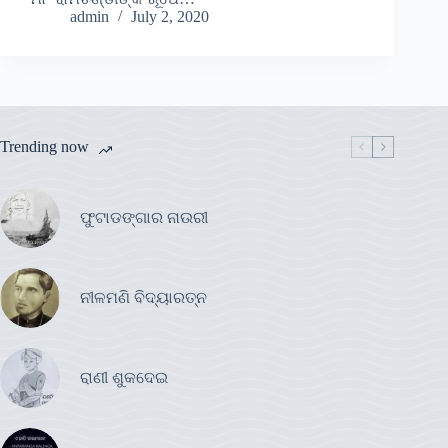
admin
July 2, 2020
Trending now
ଫୁଟାଡଙ୍ଗାର ନାଉରୀ
ନୀଳମଣି ବିଦ୍ୟାରତ୍ନ
ରାଣୀ ଶୁକଦେଇ