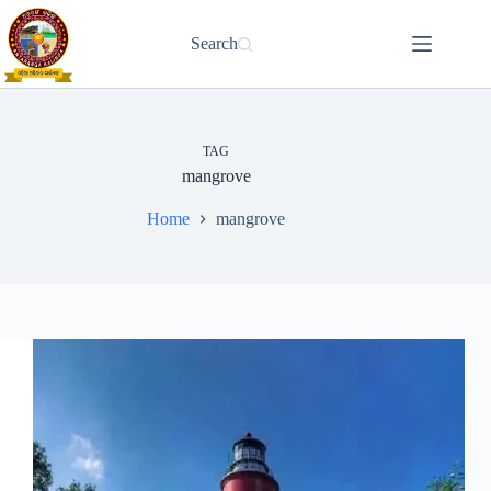
Skip
to
Search
content
TAG
mangrove
Home
mangrove