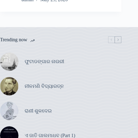
Trending now
ଫୁଟାଡଙ୍ଗାର ନାଉରୀ
ନୀଳମଣି ବିଦ୍ୟାରତ୍ନ
ରାଣୀ ଶୁକଦେଇ
ଏ ଜାତି ଗାଲମାଧବ (Part 1)