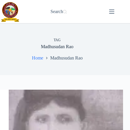
Skip
to
Search
content
TAG
Madhusudan Rao
Home
Madhusudan Rao