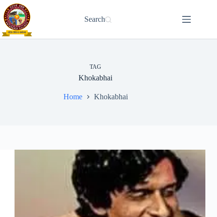
Skip
to
Search
content
TAG
Khokabhai
Home
Khokabhai