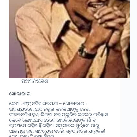
ମହାମନିଷୀଗଣ
ଖୋକାଭାଇ
ଲେଖା: ଫ୍ରାନସିସ ଶତପଥୀ ~ ଖୋକାଭାଇ ~
ଭବିଷ୍ୟତରେ ଯଦି ନିରୁତା କଟିକିଆଙ୍କୁ ନେଇ
ସଂକଳନଟିଏ ହୁଏ, କିମ୍ବା ନବାଙ୍କୁରିତ କଟକର ଇତିହାସ
କେବେ ଲେଖାଯାଏ ତେବେ ଖୋକାଭାଇଙ୍କ ନାଁ ତ
ପ୍ରଥମେ ରହିବ ହିଁ ରହିବ। ସଙ୍ଗୀତର ମୁର୍ଚ୍ଛନା ଠାରୁ
ଆରମ୍ଭ କରି ସାହିତ୍ୟର ସର୍ଜନା ସବୁଠିଁ ନିଜର ଯାଦୁକରୀ
ଦେଖାଇଛନ୍ତି ତଥା ନିଜର…