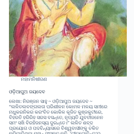
ମହାମନିଷୀଗଣ
ଓଡ଼ିଆପୁଅ ଜୟଦେବ
ଲେଖା: ନିରଞ୍ଜନ ସାହୁ ~ ଓଡ଼ିଆପୁଅ ଜୟଦେବ ~
“ଲଳିତଲବଙ୍ଗଲତା ପରିଶୀଳନ କୋମଳ ମଳୟ ସମୀରେ
ମଧୁକରନିକର କର‍ଂବିତ କୋକିଳ କୂଜିତ କୁଞ୍ଜକୁଟୀରେ,
ବିହରତି ହରିରିହ ସରସ ବସନ୍ତେ, ନୃତ୍ୟତି ଯୁବତୀଜନେନ
ସମଂ ସଖି ବିରହିଜନସ୍ୟ ଦୁରନ୍ତେ।” ଲଳିତ ଶବ୍ଦ
ପ୍ରୟୋଗ ଓ ପଦବିନ୍ୟାସରେ ବିଶ୍ୱବାସୀଙ୍କୁ ଚକିତ
କରିପାରିଥିବା ମହାନ୍ ସଂସ୍କୃତ କବି, ‘ଗୀତଗୋବିନ୍ଦ‘ର