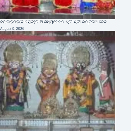
ବଙ୍କାଡ଼ଗଡ଼(ବାଣପୁର)ର ଆରାଧ୍ୟଦେବତା ଶ୍ରୀ ଶ୍ରୀ ରଙ୍କନାଥ ଦେବ
August 9, 2026