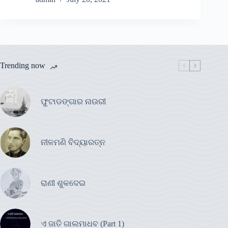
Trending now
ଫୁଟାଡଙ୍ଗାର ନାଉରୀ
ନୀଳମଣି ବିଦ୍ୟାରତ୍ନ
ରାଣୀ ଶୁକଦେଇ
ଏ ଜାତି ଗାଲମାଧବ (Part 1)