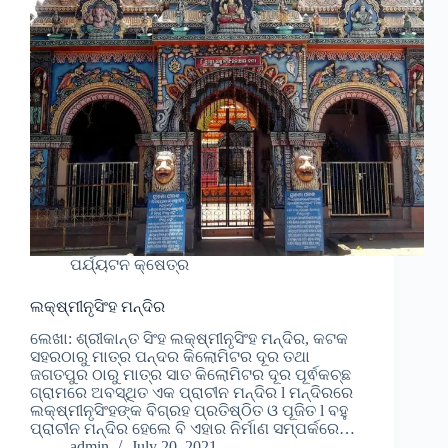
ପର୍ଯ୍ୟଟନ କ୍ଷେତ୍ର
ଲକ୍ଷ୍ମୀନୃସିଂହ ମନ୍ଦିର
ଲେଖା: ଶ୍ରୀକାନ୍ତ ସିଂହ ଲକ୍ଷ୍ମୀନୃସିଂହ ମନ୍ଦିର, କଟକ
ସହରଠାରୁ ମାତ୍ର ପନ୍ଦର କିଲୋମିଟର ଦୂର ତଥା
ଜଗତପୁର ଠାରୁ ମାତ୍ର ସାତ କିଲୋମିଟର ଦୂର ପୂର୍ଵକଚ୍ଛ
ଗ୍ରାମରେ ଅବସ୍ଥିତ ଏକ ପ୍ରାଚୀନ ମନ୍ଦିର l ମନ୍ଦିରରେ
ଲକ୍ଷ୍ମୀନୃସିଂହଙ୍କ ବିଗ୍ରହ ପ୍ରତିଷ୍ଠିତ ଓ ପୂଜିତ l ବହୁ
ପ୍ରାଚୀନ ମନ୍ଦିର ହେଲେ ବି ଏହାର ନିର୍ମାଣ ସମ୍ପର୍କରେ…
admin
July 20, 2021