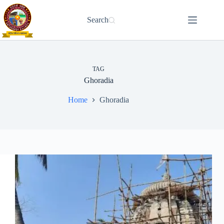
Skip
to
Search
content
TAG
Ghoradia
Home
Ghoradia