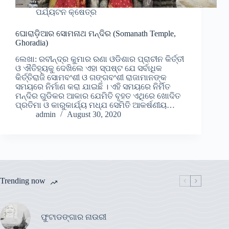
ପର୍ଯ୍ୟଟନ କ୍ଷେତ୍ର
ଘୋରାଡି଼ଆର ସୋମନାଥ ମନ୍ଦିର (Somanath Temple,
Ghoradia)
ଲେଖା: ରବୀନ୍ଦ୍ର କୁମାର ରଣା ଓଡିଶାର ପ୍ରାଚୀନ କିର୍ତ୍ତୀ
ଓ ଐତିହ୍ୟକୁ ଦେଖିଲେ ଏହା ସ୍ପଷ୍ଟ ଯେ ସର୍ବାଧିକ
କିର୍ତ୍ତିରାଜି ସୋମବଂଶୀ ଓ ଗଙ୍ଗବଂଶୀ ରାଜାମାନଙ୍କ
ସମୟରେ ନିର୍ମାଣ କରା ଯାଇଛି । ଏହି ସମୟରେ ନିର୍ମିତ
ମନ୍ଦିର ଗୁଡିକର ଆକାର ଯେମିତି ବୃହତ ଏଥିରେ ଖୋଦିତ
ପ୍ରତିମା ଓ କାରୁକାର୍ଯ୍ୟ ମଧ୍ଯ ସେମିତି ଆକର୍ଷଣୀୟ…
admin
August 30, 2020
Trending now
ଫୁଟାଡଙ୍ଗାର ନାଉରୀ