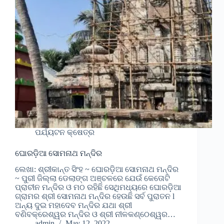
ପର୍ଯ୍ୟଟନ କ୍ଷେତ୍ର
ଘୋରଡ଼ିଆ ସୋମନାଥ ମନ୍ଦିର
ଲେଖା: ଶ୍ରୀକାନ୍ତ ସିଂହ ~ ଘୋରଡ଼ିଆ ସୋମନାଥ ମନ୍ଦିର
~ ପୁରୀ ଜିଲ୍ଲା ଡେଲାଙ୍ଗ ଅଞ୍ଚଳରେ ଯେଉଁ କେତୋଟି
ପ୍ରାଚୀନ ମନ୍ଦିର ଓ ମଠ ରହିଛି ସେଥିମଧ୍ୟରେ ଘୋରଡ଼ିଆ
ଗ୍ରାମର ଶ୍ରୀ ସୋମନାଥ ମନ୍ଦିର ହେଉଛି ସର୍ବ ପୁରାତନ l
ଅନ୍ୟ ଦୁଇ ମହାଦେବ ମନ୍ଦିର ଯଥା ଶ୍ରୀ
ବଣିବକ୍ରେଶ୍ୱର ମନ୍ଦିର ଓ ଶ୍ରୀ ନୀଳକଣ୍ଠେଶ୍ୱର…
admin
May 12, 2022