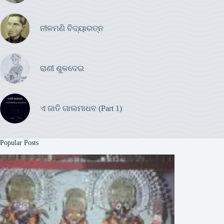
ନୀଳମଣି ବିଦ୍ୟାରତ୍ନ
ରାଣୀ ଶୁକଦେଇ
ଏ ଜାତି ଗାଲମାଧବ (Part 1)
Popular Posts