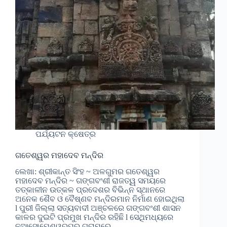
ପର୍ଯ୍ୟଟନ କ୍ଷେତ୍ର
ଗତେଶ୍ୱର ମହାଦେବ ମନ୍ଦିର
ଲେଖା: ଶ୍ରୀକାନ୍ତ ସିଂହ ~ ଅଳଗୁମର ଗତେଶ୍ୱର
ମହାଦେବ ମନ୍ଦିର ~ ଗଙ୍ଗବଂଶୀ ରାଜତ୍ୱ ସମୟରେ
ତତ୍କାଳୀନ ଉତ୍କଳ ପ୍ରଦେଶର ବିଭିନ୍ନ ସ୍ଥାନରେ
ଅନେକ ଶୈବ ଓ ବୈଷ୍ଣବ ମନ୍ଦିରମାନ ନିର୍ମାଣ ହୋଇଥିଲା
l ପୁରୀ ଜିଲ୍ଲା ସତ୍ୟବାଦୀ ଅଞ୍ଚଳରେ ଗଙ୍ଗବଂଶୀ ଶାସନ
କାଳର ଦୁଇଟି ପ୍ରମୁଖ ମନ୍ଦିର ରହିଛି l ସେଥିମଧ୍ୟରେ
ନୂଆସୋମେଶ୍ୱରପୁର ଗ୍ରାମରେ…