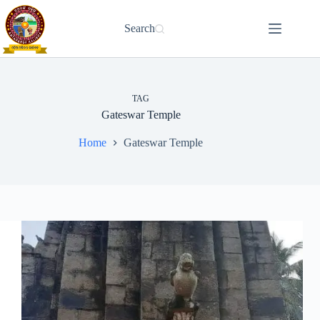
Skip
to
Search
content
TAG
Gateswar Temple
Home
Gateswar Temple