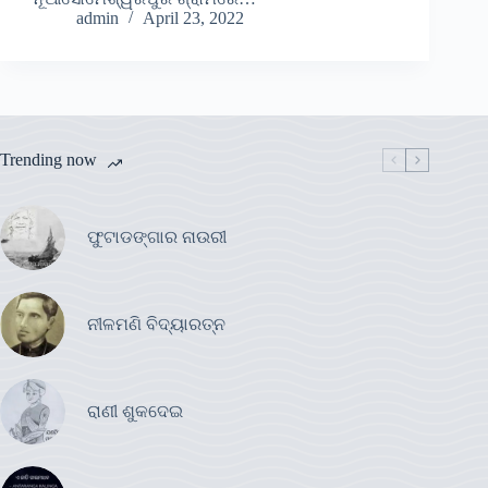
admin
April 23, 2022
Trending now
ଫୁଟାଡଙ୍ଗାର ନାଉରୀ
ନୀଳମଣି ବିଦ୍ୟାରତ୍ନ
ରାଣୀ ଶୁକଦେଇ