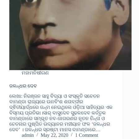
ମହାମନିଷୀଗଣ
ଜଳନ୍ଧର ଦେବ
ଲେଖା: ନିରଞ୍ଜନ ସାହୁ ବିଦ୍ୟା ଓ ସଂସ୍କୃତି ସଚେତନ
ବାମଣ୍ଡା ରାଜ୍ୟରେ ଊନବିଂଶ ଶତାବ୍ଦୀର
ଦ୍ଵିତୀୟାର୍ଦ୍ଧରେ ଜନ୍ମ ନେଇଥିଲେ ଓଡ଼ିଆ ସାହିତ୍ୟର ଏକ
ବିସ୍ମୟ ପ୍ରତିଭା।ସାର୍ ବାସୁଦେବ ସୁଢଳଦେବ କର୍ତ୍ତୃକ
ବାମଣ୍ଡାରେ ସମ୍ଭୂତ ନବ-ଜାଗରଣର ନୂତନ ଚିନ୍ତା ଓ
ଚେତନାର ପୁଷ୍ପିତ ଉଦ୍ୟାନର ମହୀୟାନ ଫଳ ‘ଜଳନ୍ଧର
ଦେବ’ । ଜଳନ୍ଧର ସ୍ରଷ୍ଟା ମାନସ ବାମଣ୍ଡାରେ…
admin
May 22, 2020
1 Comment