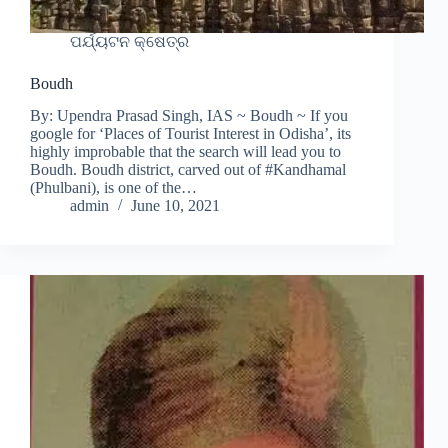
ପର୍ଯ୍ୟଟନ କ୍ଷେତ୍ର
Boudh
By: Upendra Prasad Singh, IAS ~ Boudh ~ If you
google for ‘Places of Tourist Interest in Odisha’, its
highly improbable that the search will lead you to
Boudh. Boudh district, carved out of #Kandhamal
(Phulbani), is one of the…
admin
June 10, 2021