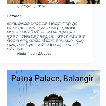
ରାଜରାଜୁଡା କ୍ଷେତ୍ର
Bamanda
ଲେଖା: ଋଷିରାଜ ପଟ୍ଟନାୟକ ବାମଣ୍ଡା ରାଜ୍ୟ ଥିଲା
ଓଡ଼ିଶାର ଏକ ଆଦର୍ଶ ଗଡ଼ଜାତ ରାଜ୍ୟ । ଶୁଣାଯାଏ,
ଉତ୍କଳର ଗଜପତି କପିଳେନ୍ଦ୍ର ଦେବଙ୍କ ପୁତ୍ର
ସୁଭକ୍ତ ଏଠାରେ ରାଜୁତି କରୁଥିଲେ । ଫଳରେ ବାମଣ୍ଡାର
ରାଜବଂଶ ନିଜକୁ ଗଙ୍ଗବଂଶୀ ବୋଲି କହିଥାଆନ୍ତି । କିନ୍ତୁ
ପ୍ରଶ୍ନ ସୃଷ୍ଟି ହୁଏ ଗଜପତି କପିଳେନ୍ଦ୍ର ଦେବ ଯଦି
ସୂର୍ଯ୍ୟବଂଶୀ…
admin
July 23, 2020