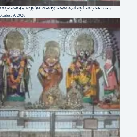
ବଙ୍କାଡ଼ଗଡ଼(ବାଣପୁର)ର ଆରାଧ୍ୟଦେବତା ଶ୍ରୀ ଶ୍ରୀ ରଙ୍କନାଥ ଦେବ
August 9, 2026