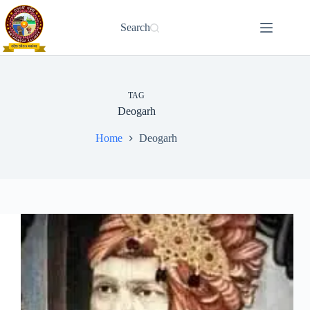
Skip
to
Search
content
TAG
Deogarh
Home
Deogarh