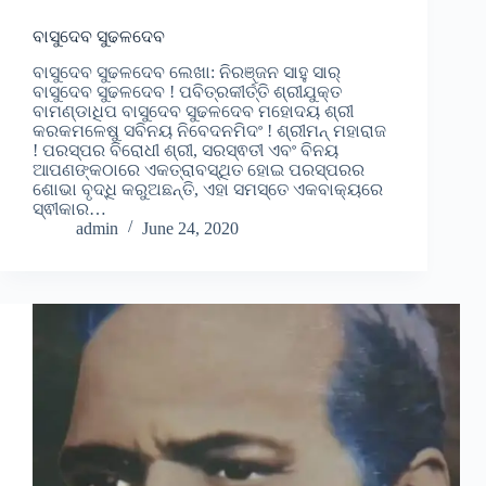
ବାସୁଦେବ ସୁଢଳଦେବ
ବାସୁଦେବ ସୁଢଳଦେବ ଲେଖା: ନିରଞ୍ଜନ ସାହୁ ସାର୍
ବାସୁଦେବ ସୁଢଳଦେବ ! ପବିତ୍ରକୀର୍ତ୍ତି ଶ୍ରୀଯୁକ୍ତ
ବାମଣ୍ଡାଧିପ ବାସୁଦେବ ସୁଢଳଦେବ ମହୋଦୟ ଶ୍ରୀ
କରକମଳେଷୁ ସବିନୟ ନିବେଦନମିଦଂ ! ଶ୍ରୀମନ୍ ମହାରାଜ
! ପରସ୍ପର ବିରୋଧୀ ଶ୍ରୀ, ସରସ୍ଵତୀ ଏବଂ ବିନୟ
ଆପଣଙ୍କଠାରେ ଏକତ୍ରାବସ୍ଥିତ ହୋଇ ପରସ୍ପରର
ଶୋଭା ବୃଦ୍ଧି କରୁଅଛନ୍ତି, ଏହା ସମସ୍ତେ ଏକବାକ୍ୟରେ
ସ୍ଵୀକାର…
admin
June 24, 2020