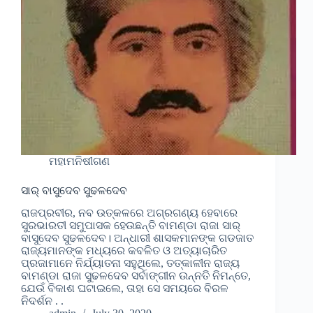
ମହାମନିଷୀଗଣ
ସାର୍ ବାସୁଦେବ ସୁଢଳଦେବ
ରାଜପ୍ରବୀର, ନବ ଉତ୍କଳରେ ଅଗ୍ରଗଣ୍ୟ ହେବାରେ
ସୁରଭାରତୀ ସମୁପାସକ ହେଉଛନ୍ତି ବାମଣ୍ଡା ରାଜା ସାର୍
ବାସୁଦେବ ସୁଢଳଦେବ। ଅନ୍ଧାରୀ ଶାସକମାନଙ୍କ ଗଡଜାତ
ରାଜ୍ୟମାନଙ୍କ ମଧ୍ୟରେ କବଳିତ ଓ ଅତ୍ୟାଚାରିତ
ପ୍ରଜାମାନେ ନିର୍ଯ୍ୟାତନା ସହୁଥିଲେ, ତତ୍କାଳୀନ ରାଜ୍ୟ
ବାମଣ୍ଡା ରାଜା ସୁଢଳଦେବ ସର୍ବାଙ୍ଗୀନ ଉନ୍ନତି ନିମନ୍ତେ,
ଯେଉଁ ବିକାଶ ଘଟାଇଲେ, ତାହା ସେ ସମୟରେ ବିରଳ
ନିଦର୍ଶନ . .