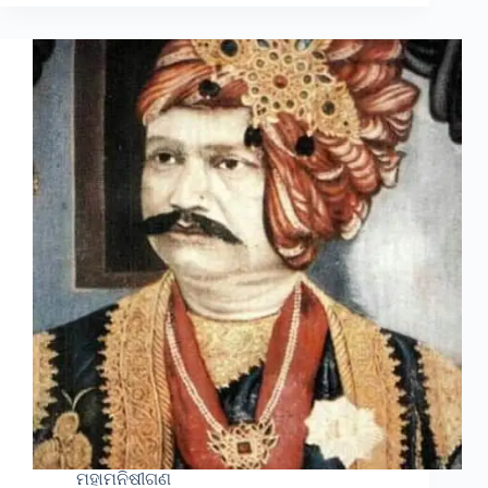
ମହାମନିଷୀଗଣ