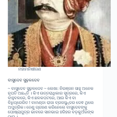
ମହାମନିଷୀଗଣ
ବାସୁଦେବ ସୁଢ଼ଳଦେବ
~ ବାସୁଦେବ ସୁଢ଼ଳଦେବ ~ ଲେଖା: ନିରଞ୍ଜନ ସାହୁ ଅନେକ
ନୃପତି ଅଛନ୍ତି । କିଏ ଉତ୍ତରାଧିକାର ସୂତ୍ରରେ, କିଏ
ବାହୁବଳରେ, କିଏ ଛଳକପଟରେ, ଆଉ କିଏ ବା
ବିଧିପ୍ରେରିତ ! ବାମଣ୍ଡା ରାଜା ବ୍ରଜସୁନ୍ଦର ଦେଵ ଥିଲେ
ଅପୁତ୍ରିକ। ତେଣୁ ଗ୍ରହଣ କରିନେଲେ ବାସୁଦେବଙ୍କୁ
ପୋଷ୍ୟପୁତ୍ର ଭାବରେ ସାନଭାଇ ହରିହର ବଡ଼କୁଅଁରଙ୍କ
ଠାରୁ ।…