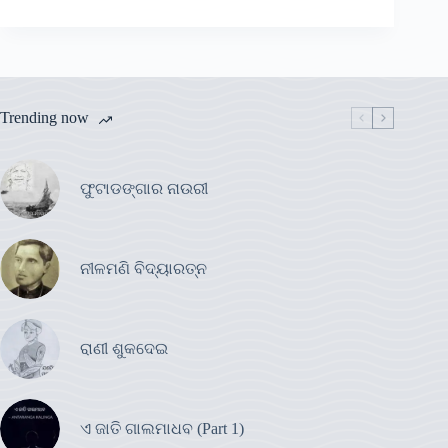
Trending now
ଫୁଟାଡଙ୍ଗାର ନାଉରୀ
ନୀଳମଣି ବିଦ୍ୟାରତ୍ନ
ରାଣୀ ଶୁକଦେଇ
ଏ ଜାତି ଗାଲମାଧବ (Part 1)