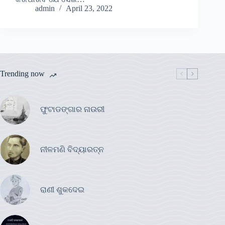
admin
April 23, 2022
Trending now
ଫୁଟାଡଙ୍ଗାର ନାଉରୀ
ନୀଳମଣି ବିଦ୍ୟାରତ୍ନ
ରାଣୀ ଶୁକଦେଇ