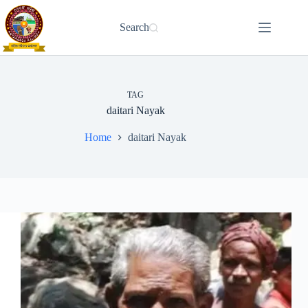
Skip
to
Search
content
TAG
daitari Nayak
Home
daitari Nayak