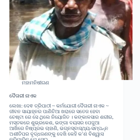
ମହାମନିଷୀଗଣ
ଦୈତାରୀ ନାଏକ
ଲେଖା: ଦେଵ ତ୍ରିପାଠୀ ~ କର୍ମଯୋଗୀ ଦୈତାରୀ ନାଏକ ~
ଜୀବନ ସାୟାହ୍ନର ପାଣିଚିଆ ଖରାରେ ସତେଜ ହେବା
ଚେଷ୍ଟା ରେ ସେ ଥିଲେ ନିୟୋଜିତ । କଙ୍କାଳସାର ଶରୀର,
ମସ୍ତକରେ ଶୁଭ୍ରକେଶ, ଭଙ୍ଗା ବୟସର ପେଜୁଆ
ଆଖିରେ ନିଷ୍ପ୍ରଭ ଚାହାଣି, ଭଗ୍ନସ୍ବାସ୍ଥ୍ୟ-ସମ୍ପନ୍ନ
ଅଶୀତିପର ବୃଦ୍ଧଜଣଙ୍କୁ ଦେଖି କେହି କ’ଣ ବିଶ୍ୱାସ
କରିପାରିବ ଯେ ସେଇ…