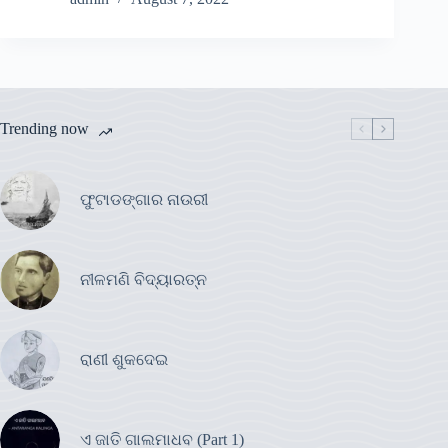
Trending now
ଫୁଟାଡଙ୍ଗାର ନାଉରୀ
ନୀଳମଣି ବିଦ୍ୟାରତ୍ନ
ରାଣୀ ଶୁକଦେଇ
ଏ ଜାତି ଗାଲମାଧବ (Part 1)