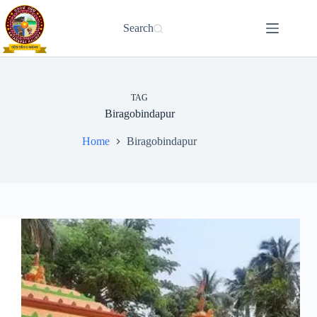
Skip
to
Search
content
TAG
Biragobindapur
Home
Biragobindapur