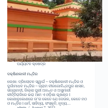
ପର୍ଯ୍ୟଟନ କ୍ଷେତ୍ର
ଦକ୍ଷିଣକାଳୀ ମନ୍ଦିର
ଲେଖା: ତ୍ରିଲୋଚନ ସ୍ୱାଇଁ ~ ଦକ୍ଷିଣକାଳୀ ମନ୍ଦିର ଓ
ଦୁର୍ଗାମାଧବ ମନ୍ଦିର ~ ଗ୍ରାମ ବୀରଗୋବିନ୍ଦପୁର ଶାସନ,
ସତ୍ୟବାଦୀ, ଜିଲ୍ଲା ପୁରୀ ଅନନ୍ତ ଓ ଅସୁମାରୀ
କୀର୍ତ୍ତିରାଜିରେ ଭରା ଆମ ଏ ଓଡ଼ିଶା ଭୂଖଣ୍ଡ l
କୋଣାନୁକୋଣରେ ତା’ର କେତେ ଯେ ଦେଉଳ, କେତେ ମଠ
ଓ ମନ୍ଦିର l ଧର୍ମ, ସାହିତ୍ୟ, ସଂସ୍କୃତି, ନୃତ୍ୟ…
admin
August 7, 2022