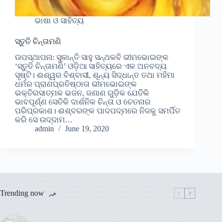
ଭାଷା ଓ ସାହିତ୍ୟ
ସ୍ତୁତି ଚିନ୍ତାମଣି
ଉପସ୍ଥାପନା: ସୁକାନ୍ତି ସାହୁ ସନ୍ଥକବି ଭୀମଭୋଇଙ୍କ
‘ସ୍ତୁତି ଚିନ୍ତାମଣି’ ଓଡ଼ିଆ ସାହିତ୍ୟରେ ଏକ ଅନବଦ୍ୟ
ସୃଷ୍ଟି। ଈଶ୍ୱର ବିଶ୍ବାସୀ, ଶୂନ୍ୟ ସିଦ୍ଧାନ୍ତ ତଥା ମହିମା
ଧର୍ମର ପ୍ରାଣପ୍ରତିଷ୍ଠାତା ଭୀମଭୋଇଙ୍କ
ଭକ୍ତିରସାତ୍ମକ ଭଜନ, ଜଣାଣ ଗୁଡ଼ିକ ଯେତିକି
ଭାବପୂର୍ଣ୍ଣ ସେତିକି ଦାର୍ଶନିକ ଚିନ୍ତା ଓ ଚେତନାର
ପରିପ୍ରକାଶ। ଈଶ୍ବରଙ୍କ ପାଦପଦ୍ମରେ ନିଜକୁ ସମର୍ପିତ
କରି ସେ ଉଦ୍ଦାମ…
admin
June 19, 2020
Trending now