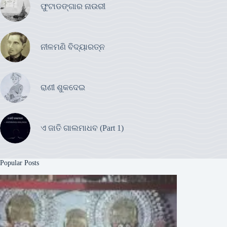
ଫୁଟାଡଙ୍ଗାର ନାଉରୀ
ନୀଳମଣି ବିଦ୍ୟାରତ୍ନ
ରାଣୀ ଶୁକଦେଇ
ଏ ଜାତି ଗାଲମାଧବ (Part 1)
Popular Posts