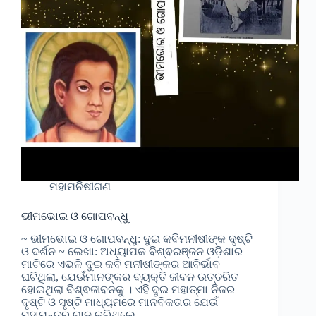
ମହାମନିଷୀଗଣ
ଭୀମଭୋଇ ଓ ଗୋପବନ୍ଧୁ
~ ଭୀମଭୋଇ ଓ ଗୋପବନ୍ଧୁ: ଦୁଇ କବିମନୀଷୀଙ୍କ ଦୃଷ୍ଟି
ଓ ଦର୍ଶନ ~ ଲେଖା: ଅଧ୍ୟାପକ ବିଶ୍ଵରଞ୍ଜନ ଓଡ଼ିଶାର
ମାଟିରେ ଏଭଳି ଦୁଇ କବି ମନୀଷୀଙ୍କର ଆବିର୍ଭାବ
ଘଟିଥିଲା, ଯେଉଁମାନଙ୍କର ବ୍ୟକ୍ତି ଜୀବନ ଉତ୍ତରିତ
ହୋଇଥିଲା ବିଶ୍ଵଜୀବନକୁ । ଏହି ଦୁଇ ମହାତ୍ମା ନିଜର
ଦୃଷ୍ଟି ଓ ସୃଷ୍ଟି ମାଧ୍ୟମରେ ମାନବିକତାର ଯେଉଁ
ମହାମନ୍ତ୍ର ଗାନ କରିଥିଲେ,…