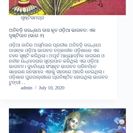
ସୃଷ୍ଟିସମଗ୍ର
ଅତିବଡ଼ି ଜଗନ୍ନାଥ ଦାସ କୃତ ଓଡ଼ିଆ ଭାଗବତ: ଏକ
ଦୃଷ୍ଟିପାତ (ଭାଗ ୬)
ଓଡ଼ିଆ ଜାତିର ଅସ୍ମିତାର ପ୍ରତୀକ ଅତିବଡ଼ି ଜଗନ୍ନାଥ
ଦାସଙ୍କ ଓଡ଼ିଆ ଭାଗବତ ତତ୍କାଳୀନ ଓଡ଼ିଶାରେ ଏକ
ଚହଳ ସୃଷ୍ଟି କରିଥିଲା। ଅପୂର୍ବ ଆଧ୍ୟାତ୍ମିକ ଜାଗରଣ ଓ
ନବୀନ ଉନ୍ମାଦନାର ସୂତ୍ରପାତ କରିଥିଲା ଏଇ ଓଡ଼ିଆ
ଭାଗବତ। ଦୁର୍ବୋଧ୍ୟ ସଂସ୍କୃତ ଭାଗବତ ପରିବର୍ତ୍ତେ
ସାଧାରଣ ଜନସମାଜ ଏହାକୁ ସହଜରେ ଆଦରି ନେଇଥିଲା।
ଓଡ଼ିଶାର ପୁରପଲ୍ଲୀରେ ପ୍ରତିଷ୍ଠିତ ହୋଇଥିଲା ଭାଗବତ
ଟୁଙ୍ଗୀ . .
admin
July 10, 2020