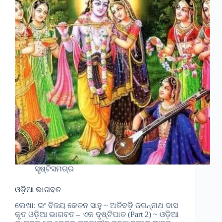
ସୃଷ୍ଟିସମଗ୍ର
ଓଡ଼ିଆ ଭାଗବତ
ଲେଖା: ଇଂ ବିଜୟ କେତନ ସାହୁ ~ ଅତିବଡ଼ି ଜଗନ୍ନାଥ ଦାସ
କୃତ ଓଡ଼ିଆ ଭାଗବତ – ଏକ ଦୃଷ୍ଟିପାତ (Part 2) ~ ଓଡ଼ିଆ