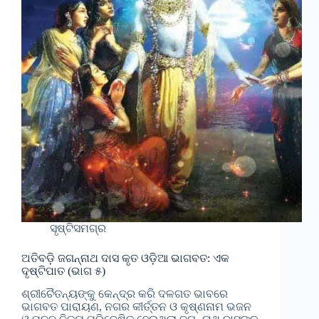
ସୃଷ୍ଟିସମଗ୍ର
ଅତିବଡ଼ି ଜଗନ୍ନାଥ ଦାସ କୃତ ଓଡ଼ିଆ ଭାଗବତ: ଏକ
ଦୃଷ୍ଟିପାତ (ଭାଗ ୫)
ଶ୍ରୀଚୈତନ୍ୟଙ୍କୁ କେନ୍ଦ୍ର କରି ଦଳଗତ ଭାବରେ
ଭାଗବତ ପାରାୟଣ, ନଗର କୀର୍ତ୍ତନ ଓ କୃଷ୍ଣନାମ ଭଜନ