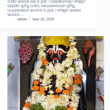
ଅତୀତ କାଳରେ କିଛି ନ ଥିଲା । ବ୍ୟାସଦେବକୃତ ସଂସ୍କୃତ
ବ୍ୟତୀତ ପୂର୍ବରୁ ଅର୍ଥାତ୍ ଷୋଡ଼ଶଶତାବ୍ଦୀ ପୂର୍ବରୁ,
ଅନ୍ୟଭାଷାରେ ଭାଗବତ ନ ଥିଲା । ସଂସ୍କୃତ ଭାଷାର
ଭାଗବତ…
admin
June 20, 2020