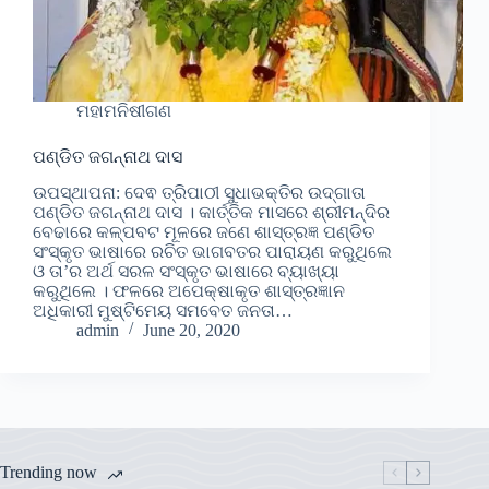
ମହାମନିଷୀଗଣ
ପଣ୍ଡିତ ଜଗନ୍ନାଥ ଦାସ
ଉପସ୍ଥାପନା: ଦେଵ ତ୍ରିପାଠୀ ସୁଧାଭକ୍ତିର ଉଦ୍ଗାତା
ପଣ୍ଡିତ ଜଗନ୍ନାଥ ଦାସ । କାର୍ତ୍ତିକ ମାସରେ ଶ୍ରୀମନ୍ଦିର
ବେଢାରେ କଳ୍ପବଟ ମୂଳରେ ଜଣେ ଶାସ୍ତ୍ରଜ୍ଞ ପଣ୍ଡିତ
ସଂସ୍କୃତ ଭାଷାରେ ରଚିତ ଭାଗବତର ପାରାୟଣ କରୁଥିଲେ
ଓ ତା’ର ଅର୍ଥ ସରଳ ସଂସ୍କୃତ ଭାଷାରେ ବ୍ୟାଖ୍ୟା
କରୁଥିଲେ । ଫଳରେ ଅପେକ୍ଷାକୃତ ଶାସ୍ତ୍ରଜ୍ଞାନ
ଅଧିକାରୀ ମୁଷ୍ଟିମେୟ ସମବେତ ଜନତା…
admin
June 20, 2020
Trending now