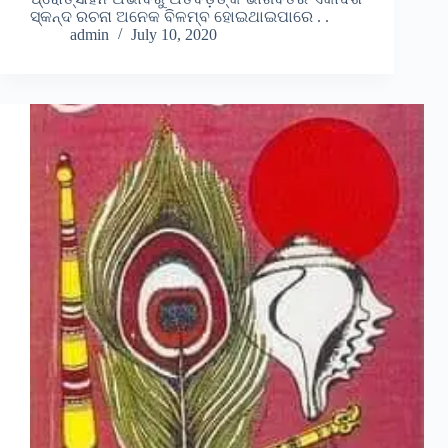
ସ୍କନ୍ଦ ରଚନା ଅନେକ ବିଳମ୍ବ ହୋଇଥାଇପାରେ . .
admin
July 10, 2020