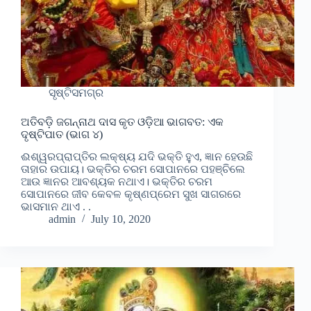
ସୃଷ୍ଟିସମଗ୍ର
ଅତିବଡ଼ି ଜଗନ୍ନାଥ ଦାସ କୃତ ଓଡ଼ିଆ ଭାଗବତ: ଏକ
ଦୃଷ୍ଟିପାତ (ଭାଗ ୪)
ଈଶ୍ୱରପ୍ରାପ୍ତିର ଲକ୍ଷ୍ୟ ଯଦି ଭକ୍ତି ହୁଏ, ଜ୍ଞାନ ହେଉଛି
ତାହାର ଉପାୟ। ଭକ୍ତିର ଚରମ ସୋପାନରେ ପହଞ୍ଚିଲେ
ଆଉ ଜ୍ଞାନର ଆବଶ୍ୟକ ନଥାଏ। ଭକ୍ତିର ଚରମ
ସୋପାନରେ ଜୀବ କେବଳ କୃଷ୍ଣପ୍ରେମ ସୁଖ ସାଗରରେ
ଭାସମାନ ଥାଏ . .
admin
July 10, 2020