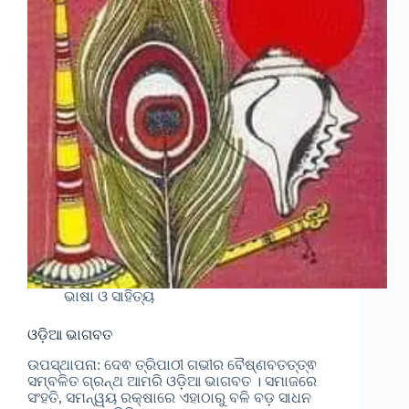
ଭାଷା ଓ ସାହିତ୍ୟ
ଓଡ଼ିଆ ଭାଗବତ
ଉପସ୍ଥାପନା: ଦେଵ ତ୍ରିପାଠୀ ଗଭୀର ବୈଷ୍ଣବତତ୍ତ୍ଵ
ସମ୍ବଳିତ ଗ୍ରନ୍ଥ ଆମରି ଓଡ଼ିଆ ଭାଗବତ । ସମାଜରେ
ସଂହତି, ସମନ୍ୱୟ ରକ୍ଷାରେ ଏହାଠାରୁ ବଳି ବଡ଼ ସାଧନ