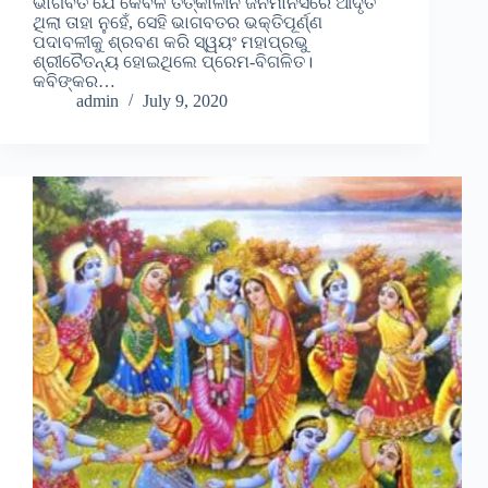
ଭାଗବତ ଯେ କେବଳ ତତ୍କାଳୀନ ଜନମାନସରେ ଆଦୃତ
ଥିଲା ତାହା ନୁହେଁ, ସେହି ଭାଗବତର ଭକ୍ତିପୂର୍ଣ୍ଣ
ପଦାବଳୀକୁ ଶ୍ରବଣ କରି ସ୍ୱୟଂ ମହାପ୍ରଭୁ
ଶ୍ରୀଚୈତନ୍ୟ ହୋଇଥିଲେ ପ୍ରେମ-ବିଗଳିତ।
କବିଙ୍କର…
admin
July 9, 2020