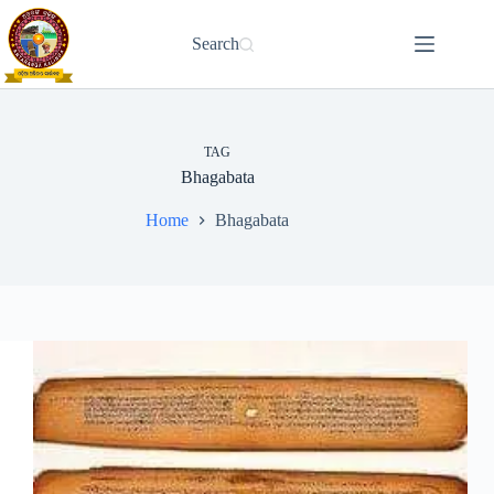
Skip
to
Search
content
TAG
Bhagabata
Home
Bhagabata