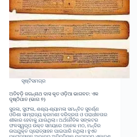
ସୃଷ୍ଟିସମଗ୍ର
ଅତିବଡ଼ି ଜଗନ୍ନାଥ ଦାସ କୃତ ଓଡ଼ିଆ ଭାଗବତ: ଏକ
ଦୃଷ୍ଠିପାତ (ଭାଗ ୭)
ସୁଜଳା, ସୁଫଳା, ଶଶ୍ୟ-ଶ୍ୟାମଳା ସମନ୍ବିତ ସୁବର୍ଣ୍ଣ
ଓଡିଶା ସାମ୍ରାଜ୍ୟ କ୍ରମଶଃ ଦରିଦ୍ରତା ଓ ପରାଧୀନତାର
ଶୀକାର ହେବାକୁ ଯାଉଥିଲା। ଅର୍ଥନୈତିକ ସଙ୍କଟର
ଫଳସ୍ୱରୂପ ଉକ୍ତ ସମୟରେ ଅନେକ ମଠ, ମନ୍ଦିର
ଉପଯୁକ୍ତ ପ୍ରୋତ୍ସାହନ ପାଇପାରି ନଥିଲା। ହୁଏତ
ପ୍ରୋତ୍ସାହନ ଅଭାବରୁ ଅତିବଡ଼ିଙ୍କ ଭାଗବତର ଏକାଦଶ