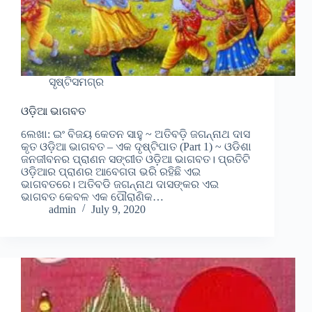
ସୃଷ୍ଟିସମଗ୍ର
ଓଡ଼ିଆ ଭାଗବତ
ଲେଖା: ଇଂ ବିଜୟ କେତନ ସାହୁ ~ ଅତିବଡ଼ି ଜଗନ୍ନାଥ ଦାସ
କୃତ ଓଡ଼ିଆ ଭାଗବତ – ଏକ ଦୃଷ୍ଟିପାତ (Part 1) ~ ଓଡିଶା
ଜନଜୀବନର ପ୍ରାଣନ ସଙ୍ଗୀତ ଓଡ଼ିଆ ଭାଗବତ। ପ୍ରତିଟି
ଓଡ଼ିଆର ପ୍ରାଣର ଆବେଗତା ଭରି ରହିଛି ଏଇ
ଭାଗବତରେ। ଅତିବଡି ଜଗନ୍ନାଥ ଦାସଙ୍କର ଏଇ
ଭାଗବତ କେବଳ ଏକ ପୌରାଣିକ…
admin
July 9, 2020