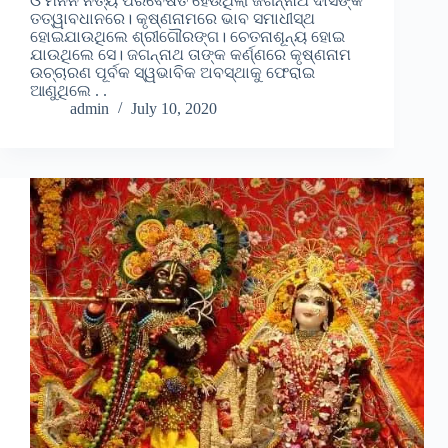
ଓ ମନନ ନିତ୍ୟ ପରିବେଷିତ ହେଉଥିଲା ଜଗନ୍ନାଥ ଦାସଙ୍କ
ତତ୍ୱାବଧାନରେ। କୃଷ୍ଣନାମରେ ଭାବ ସମାଧୀସ୍ଥ
ହୋଇଯାଉଥିଲେ ଶ୍ରୀଗୌରଙ୍ଗ। ଚେତନାଶୂନ୍ୟ ହୋଇ
ଯାଉଥିଲେ ସେ। ଜଗନ୍ନାଥ ତାଙ୍କ କର୍ଣ୍ଣରେ କୃଷ୍ଣନାମ
ଉଚ୍ଚାରଣ ପୂର୍ବକ ସ୍ୱଭାବିକ ଅବସ୍ଥାକୁ ଫେରାଇ
ଆଣୁଥିଲେ . .
admin
July 10, 2020