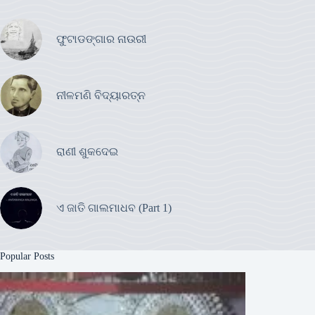
ଫୁଟାଡଙ୍ଗାର ନାଉରୀ
ନୀଳମଣି ବିଦ୍ୟାରତ୍ନ
ରାଣୀ ଶୁକଦେଇ
ଏ ଜାତି ଗାଲମାଧବ (Part 1)
Popular Posts