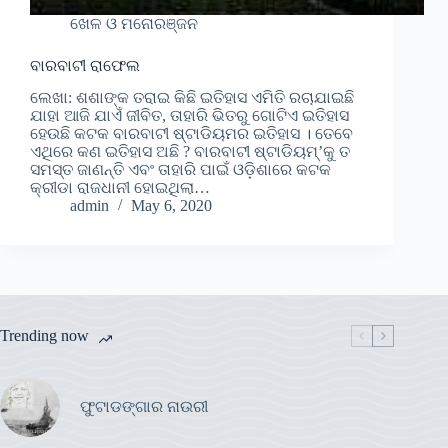
ଖେଳ ଓ ମନୋରଞ୍ଜନ
ବାରବାଟୀ ରାଫେଲ
ଲେଖା: ଶଶାଙ୍କ ତରାଇ କିଛି ଇତିହାସ ଏମିତି ରଚାଯାଇଛି
ଯାହା ଆଜି ଯାଏଁ ଜୀବିତ, ତାହାରି ଭିତରୁ ଗୋଟିଏ ଇତିହାସ
ହେଉଛି କଟକ ବାରବାଟୀ ଷ୍ଟାଡିୟମର ଇତିହାସ । ତେବେ
ଏଥିରେ କଣ ଇତିହାସ ଅଛି ? ବାରବାଟୀ ଷ୍ଟାଡିୟମ୍’କୁ ତ
ସମସ୍ତ ଜାଣନ୍ତି ଏବଂ ତାହାରି ପାଇଁ ଓଡ଼ିଶାରେ କଟକ
କ୍ରୀଡା ରାଜଧାନୀ ହୋଇଥିଲା…
admin
May 6, 2020
Trending now
ଫୁଟାଡଙ୍ଗାର ନାଉରୀ