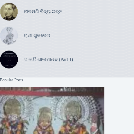
ନୀଳମଣି ବିଦ୍ୟାରତ୍ନ
ରାଣୀ ଶୁକଦେଇ
ଏ ଜାତି ଗାଲମାଧବ (Part 1)
Popular Posts