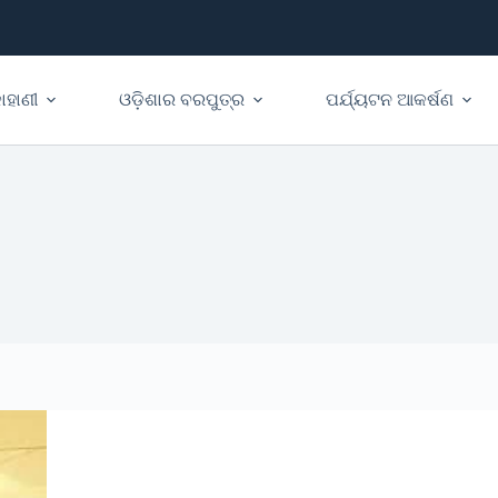
ାହାଣୀ
ଓଡ଼ିଶାର ବରପୁତ୍ର
ପର୍ଯ୍ୟଟନ ଆକର୍ଷଣ