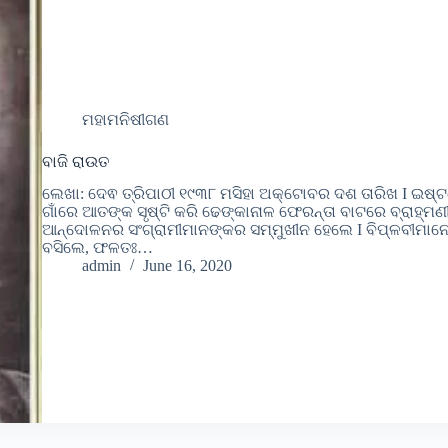
ମହାମନିଷୀଗଣ
ବାଜି ରାଉତ
ଲେଖା: ଦେଵ ତ୍ରିପାଠୀ ୧୯୩୮ ମସିହା ଅକ୍ଟୋବର ଦଶ ତାରିଖ I ଇଷ୍ଟ
ଗାଁରେ ଆତଙ୍କ ସୃଷ୍ଟି କରି ଢେଙ୍କାନାଳ ଫେରନ୍ତା ବାଟରେ ବ୍ରାହ୍ମ
ଆନ୍ଦୋଳନର ସଂଗ୍ରାମୀମାନଙ୍କର ସମ୍ମୁଖୀନ ହେଲେ I ବିପ୍ଳବୀମାନେ 
ବସିଲେ, ଫଳତଃ…
admin
June 16, 2020