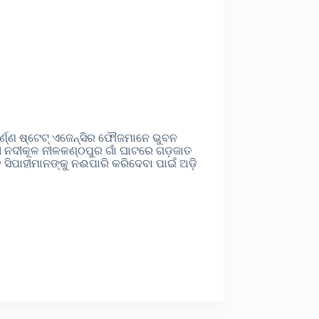
ର୍ଣ୍ଣ ଷ୍ଟେଟ୍ ଏଜେନ୍ସିର ଫୌଜମାନେ ଭୁବନ
ଣୀ ନଦୀକୂଳ ନୀଳକଣ୍ଠପୁର ଗାଁ ଘାଟରେ ଗଡ଼ଜାତ
ସିପାହୀମାନଙ୍କୁ ନଈପାରି କରିଦେବା ପାଇଁ ଅଡ଼ି