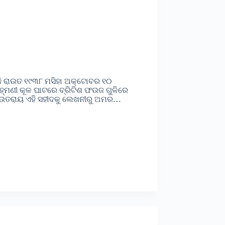
ବାଜି ରାଉତ ୧୯୩୮ ମସିହା ଅକ୍ଟୋବର ୧୦
ହ୍ମଣୀ କୂଳ ଘାଟରେ ବ୍ରିଟିଶ ଫଉଜ ଗୁଳିରେ
ି ରାଉତରାୟ ଏହି ସହୀଦକୁ ଲେଖନୀରୁ ଅମର…