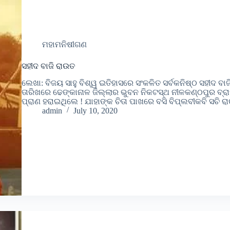
ମହାମନିଷୀଗଣ
ସହୀଦ ବାଜି ରାଉତ
ଲେଖା: ବିଜୟ ସାହୁ ବିଶ୍ୱ ଇତିହାସରେ ସଂକଳିତ ସର୍ବକନିଷ୍ଠ ସହୀଦ 
ତାରିଖରେ ଢେଙ୍କାନାଳ ଜିଲ୍ଲାର ଭୁବନ ନିକଟସ୍ଥ ନୀଳକଣ୍ଠପୁର ବ୍ରା
ପ୍ରାଣ ହରାଇଥିଲେ ! ଯାହାଙ୍କ ଚିତା ପାଖରେ ବସି ବିପ୍ଲବୀକବି ସଚ
admin
July 10, 2020