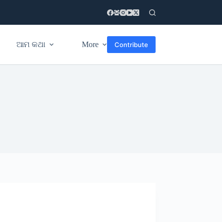
ଆମ କଥା
More
Contribute