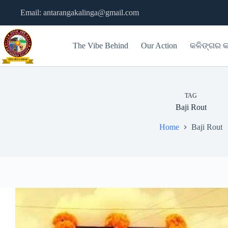
Skip
Email: antarangakalinga@gmail.com
to
content
The Vibe Behind
Our Action
କଳିଙ୍ଗର କ
TAG
Baji Rout
Home
Baji Rout