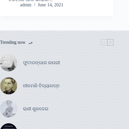
admin
June 14, 2021
Trending now
ଫୁଟାଡଙ୍ଗାର ନାଉରୀ
ନୀଳମଣି ବିଦ୍ୟାରତ୍ନ
ରାଣୀ ଶୁକଦେଇ