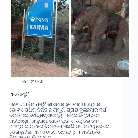
ଜଣା ଅଜଣା
ହାତୀଆଶୁଣି
ଲେଖା: ଅର୍ଜୁନ ପୃଷ୍ଟି କାଏମାର ଗୋଗଳ ପାହାଡ଼ରେ
ଗୋଟିଏ ପଥର ନିର୍ମିତ ହାତୀମୂର୍ତି, ପ୍ରାୟ ଦୁଇହଜାର ବର୍ଷ
ତଳର ଏକ ବୌଦ୍ଧସ୍ଥାପତ୍ୟ । ଲୋକ ବିଶ୍ବାସରେ
ହାତୀଆଶୁଣି ଠାକୁରାଣୀ ଭାବେ ପୂଜା ପାଉଥିଲେ ସେ।
ସମଗ୍ର ଭାରତରେ ବିରଳତମ ଏଭଳି ସ୍ଥାପତ୍ୟ କେବଳ
ଡେରାଡୁନ୍’ର କାଲସି ଠାରେ ଉପଲବ୍ଧ । ହାତୀମୂର୍ତିର
ନିକଟରେ ପାଲି ଭାଷାର…