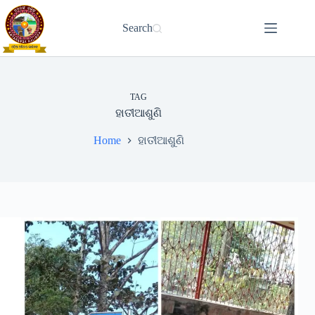
Skip
to
Search
content
TAG
ହାତୀଆଶୁଣି
Home
ହାତୀଆଶୁଣି