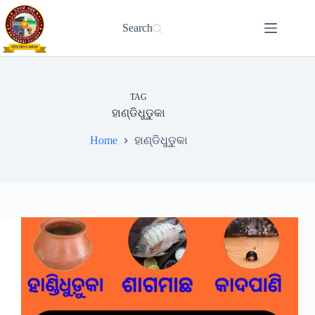
Skip
to
Search
content
TAG
ହାଣ୍ଡିଧୁଡୁ଼କା
Home
ହାଣ୍ଡିଧୁଡୁ଼କା