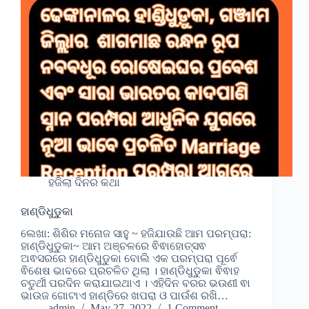
ହଜିଲା ଦିନର କଥା
ହାଣ୍ଡିଧୁଡୁ଼କା
ଲେଖା: ଶିଶିର ମନୋଜ ସାହୁ ~ ହଜିଯାଉଛି ଆମ ପରମ୍ପରା:
ହାଣ୍ଡିଧୁଡୁ଼କା~ ଆମ ଅଞ୍ଚଳରେ ଵିଵାହୋତ୍ସଵ
ଅଵସରରେ ହାଣ୍ଡିଧୁଡୁ଼କା ବୋଲି ଏକ ପରମ୍ପରା ପୂର୍ଵେ
ଵିଶେଷ ଭାବରେ ପ୍ରଚଳିତ ଥିଲା । ହାଣ୍ଡିଧୁଡୁ଼କା ଵିଵାହ
ଚତୁର୍ଥୀ ପରଦିନ କରାଯାଇଥାଏ । ଏହିଦିନ ବରର ଭଉଣୀ ଵା
ଭାଉଜ ଗୋଟାଏ ହାଣ୍ଡିରେ ଖପରା ଓ ପାଉଁଶ ରଖି…
admin
May 27, 2022
1 Comment