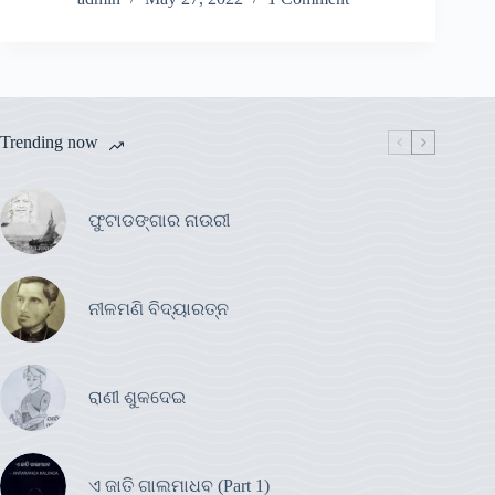
Trending now
ଫୁଟାଡଙ୍ଗାର ନାଉରୀ
ନୀଳମଣି ବିଦ୍ୟାରତ୍ନ
ରାଣୀ ଶୁକଦେଇ
ଏ ଜାତି ଗାଲମାଧବ (Part 1)