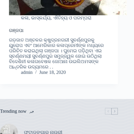
କଳା, ଭାସ୍କର୍ଯ୍ୟ, ଐତିହ୍ୟ ଓ ପରମ୍ପରା
ଗଞ୍ଜପା
ଗଡ଼ଜାତ ଅଞ୍ଚଳର କ୍ଷୁଦ୍ରନଗରୀ ସୁବର୍ଣ୍ଣପୁରକୁ
ୟୁରୋପ ଏବଂ ଆମେରିକାର କଳାପ୍ରେମୀଙ୍କ ମଧ୍ୟରେ
ପରିଚିତ କରାଇଥିଲା ଗଞ୍ଜପା । ଘୁମେଇ ପଡ଼ିଥିବା ଏଇ
ସ୍ବର୍ଣ୍ଣମୟୀ ସୁବର୍ଣ୍ଣପୁର ସମୁଜ୍ଜ୍ୱଳ ହୋଇ ଉଠିଥିଲା
ବିଦେଶିନୀ କଳାଗବେଷକ ଜୋଆନା ଉଇଲିଅମସଙ୍କ
ଆନ୍ତରିକ ଉଦ୍ୟମରେ . .
admin
June 18, 2020
Trending now
ଫୁଟାଡଙ୍ଗାର ନାଉରୀ