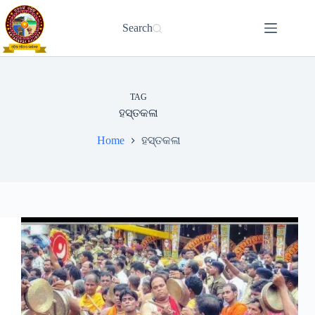
Skip
to
Search
content
TAG
ହସ୍ତକଳା
Home
ହସ୍ତକଳା