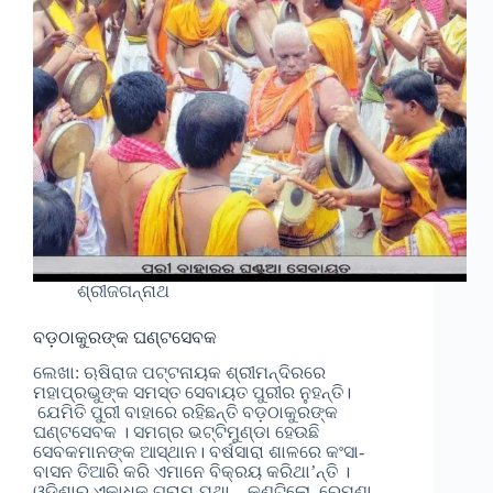
ଶ୍ରୀଜଗନ୍ନାଥ
ବଡ଼ଠାକୁରଙ୍କ ଘଣ୍ଟସେବକ
ଲେଖା: ଋଷିରାଜ ପଟ୍ଟନାୟକ ଶ୍ରୀମନ୍ଦିରରେ
ମହାପ୍ରଭୁଙ୍କ ସମସ୍ତ ସେବାୟତ ପୁରୀର ନୁହନ୍ତି।
ଯେମିତି ପୁରୀ ବାହାରେ ରହିଛନ୍ତି ବଡ଼ଠାକୁରଙ୍କ
ଘଣ୍ଟସେବକ । ସମଗ୍ର ଭଟ୍ଟିମୁଣ୍ଡା ହେଉଛି
ସେବକମାନଙ୍କ ଆସ୍ଥାନ। ବର୍ଷସାରା ଶାଳରେ କଂସା-
ବାସନ ତିଆରି କରି ଏମାନେ ବିକ୍ରୟ କରିଥା’ନ୍ତି ।
ଓଡ଼ିଶାର ଏକାଧିକ ଗ୍ରାମ ଯଥା – କଣ୍ଟିଲୋ, ରେମୁଣା,