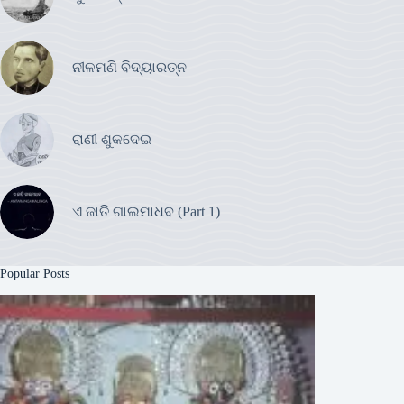
ନୀଳମଣି ବିଦ୍ୟାରତ୍ନ
ରାଣୀ ଶୁକଦେଇ
ଏ ଜାତି ଗାଲମାଧବ (Part 1)
Popular Posts