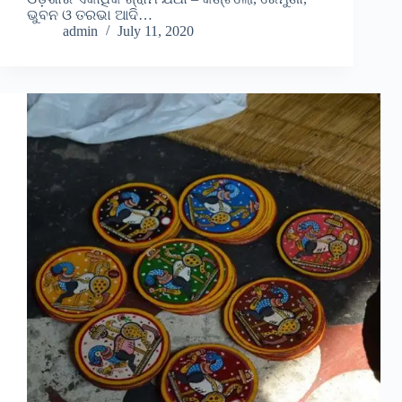
ଭୁବନ ଓ ତରଭା ଆଦି…
admin
July 11, 2020