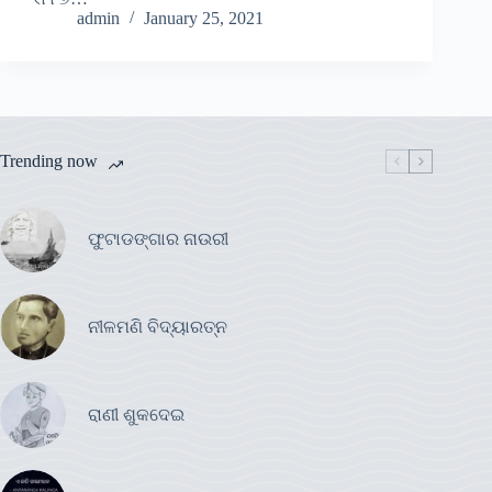
admin
January 25, 2021
Trending now
ଫୁଟାଡଙ୍ଗାର ନାଉରୀ
ନୀଳମଣି ବିଦ୍ୟାରତ୍ନ
ରାଣୀ ଶୁକଦେଇ