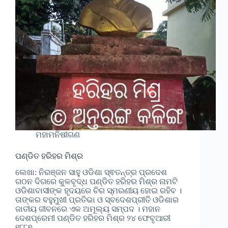
ମହାମନିଷୀଗଣ
ପଣ୍ଡିତ ହରିହର ମିଶ୍ର
ଲେଖା: ନିରଞ୍ଜନ ସାହୁ ଓଡିଶା ସ୍ଵତନ୍ତ୍ର ପ୍ରଦେଶ
ଗଠନ ଦିଗରେ କୁଳବୃଦ୍ଧ ପଣ୍ଡିତ ହରିହର ମିଶ୍ର ନାମଟି
ଓଡିଶାବାସୀଙ୍କ ହୃଦୟରେ ଚିର ସ୍ମରଣୀୟ ହୋଇ ରହିବ ।
ତାଙ୍କର ବହୁମୁଖୀ ପ୍ରତିଭା ଓ ସ୍ବଦେଶପ୍ରୀତି ଓଡିଶାର
ଜାତୀୟ ଜୀବନରେ ଏକ ଅମୂଲ୍ୟ ସମ୍ପଦ । ମହାନ
ଦେଶପ୍ରେମୀ ପଣ୍ଡିତ ହରିହର ମିଶ୍ର ୨୪ ଫେବୃଆରୀ
୧୮୮୭…