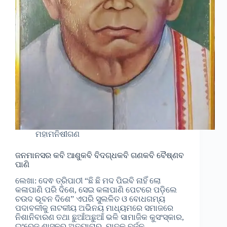
ମହାମନିଷୀଗଣ
ଜନମାନସର କବି ଆଶୁକବି ବିଦଗ୍ଧକବି ଗଣକବି ବୈଷ୍ଣବ
ପାଣି
ଲେଖା: ଦେଵ ତ୍ରିପାଠୀ “ଛି ଛି ମଦ ପିଇବି ନାହିଁ ଲୋ
କଳାପାଣି ପରି ଦିଶେ, ସେଇ କଳାପାଣି ପେଟରେ ପଡ଼ିଲେ
ଚଉଦ ଭୂବନ ଦିଶେ” ଏପରି ସୁଲଳିତ ଓ ବୋଧଗମ୍ୟ
ପଦାବଳୀକୁ ନାଟକୀୟ ଅଭିନୟ ମାଧ୍ୟମରେ ସମାଜରେ
ନିଶାନିବାରଣ ତଥା ଛୁଆଁଅଛୁଆଁ ଭଳି ସାମାଜିକ କୁସଂସ୍କାର,
ଇଂରେଜ ଶାସନର ଅତ୍ୟାଚାର, ମାଦକ ବର୍ଜନ,