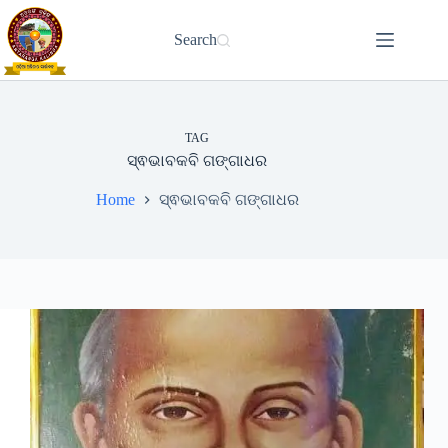
Skip
to
Search
content
TAG
ସ୍ଵଭାବକବି ଗଙ୍ଗାଧର
Home
ସ୍ଵଭାବକବି ଗଙ୍ଗାଧର