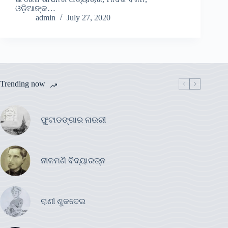
ଓଡ଼ିଆଙ୍କ…
admin
July 27, 2020
Trending now
ଫୁଟାଡଙ୍ଗାର ନାଉରୀ
ନୀଳମଣି ବିଦ୍ୟାରତ୍ନ
ରାଣୀ ଶୁକଦେଇ