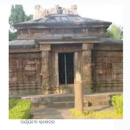
ପର୍ଯ୍ୟଟନ କ୍ଷେତ୍ର