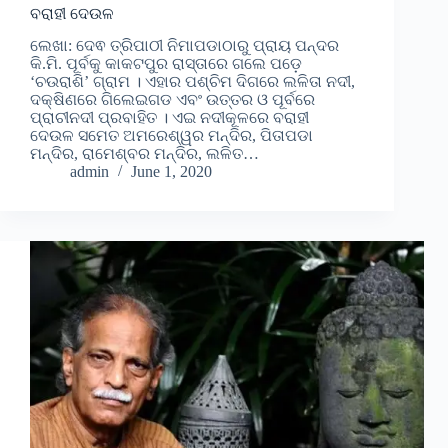
ବରାହୀ ଦେଉଳ
ଲେଖା: ଦେଵ ତ୍ରିପାଠୀ ନିମାପଡାଠାରୁ ପ୍ରାୟ ପନ୍ଦର
କି.ମି. ପୂର୍ବକୁ କାକଟପୁର ରାସ୍ତାରେ ଗଲେ ପଡ଼େ
‘ଚଉରାଶି’ ଗ୍ରାମ । ଏହାର ପଶ୍ଚିମ ଦିଗରେ ଲଳିତା ନଦୀ,
ଦକ୍ଷିଣରେ ଗିଲେଇଗଡ ଏବଂ ଉତ୍ତର ଓ ପୂର୍ବରେ
ପ୍ରାଚୀନଦୀ ପ୍ରବାହିତ । ଏଇ ନଦୀକୂଳରେ ବରାହୀ
ଦେଉଳ ସମେତ ଅମରେଶ୍ୱର ମନ୍ଦିର, ପିତାପଡା
ମନ୍ଦିର, ରାମେଶ୍ବର ମନ୍ଦିର, ଲଳିତ…
admin
June 1, 2020