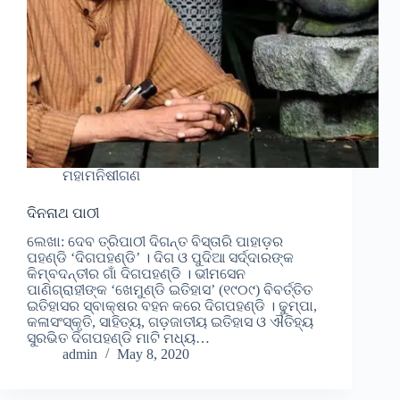
ମହାମନିଷୀଗଣ
ଦିନନାଥ ପାଠୀ
ଲେଖା: ଦେବ ତ୍ରିପାଠୀ ଦିଗନ୍ତ ବିସ୍ତାରି ପାହାଡ଼ର
ପହଣ୍ଡି ‘ଦିଗପହଣ୍ଡି’ । ଦିଗ ଓ ପୁଦିଆ ସର୍ଦ୍ଦାରଙ୍କ
କିମ୍ବଦନ୍ତୀର ଗାଁ ଦିଗପହଣ୍ଡି । ଭୀମସେନ
ପାଣିଗ୍ରାହୀଙ୍କ ‘ଖେମୁଣ୍ଡି ଇତିହାସ’ (୧୯୦୯) ବିବର୍ତ୍ତିତ
ଇତିହାସର ସ୍ବାକ୍ଷର ବହନ କରେ ଦିଗପହଣ୍ଡି । ଢୁମ୍ପା,
କଳାସଂସ୍କୃତି, ସାହିତ୍ୟ, ଗଡ଼ଜାତୀୟ ଇତିହାସ ଓ ଐତିହ୍ୟ
ସୁରଭିତ ଦିଗପହଣ୍ଡି ମାଟି ମଧ୍ୟ…
admin
May 8, 2020