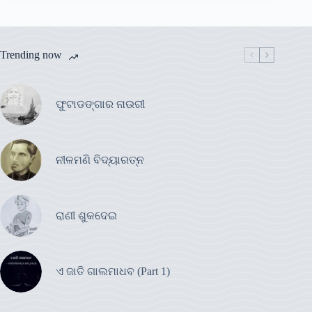
Trending now
ଫୁଟାଡଙ୍ଗାର ନାଉରୀ
ନୀଳମଣି ବିଦ୍ୟାରତ୍ନ
ରାଣୀ ଶୁକଦେଇ
ଏ ଜାତି ଗାଲମାଧବ (Part 1)