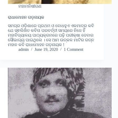
ମହାମନିଷୀଗଣ
ରାଧାମୋହନ ଗଡ଼ନାୟକ
ସମଗ୍ର ଓଡ଼ିଶାରେ ପ୍ରଥମ ଓ ବୋଧହୁଏ ଏକମାତ୍ର କବି
ଯେ ସ୍ଵଲିଖିତ କବିତା ପରବର୍ତ୍ତୀ ସମୟରେ ନିଜେ ହିଁ
ମହାବିଦ୍ୟାଳୟ ପାଠ୍ୟକ୍ରମରେ ପଢ଼ି ପରୀକ୍ଷା ଦେବାର
ସୌଭାଗ୍ୟ ପାଇଥିଲେ । ସେ ଆମ ଉତ୍କଳ ମାଟିର ରତ୍ନ
ମହାନ କବି ରାଧାମୋହନ ଗଡ଼ନାୟକ !
admin
June 19, 2020
1 Comment