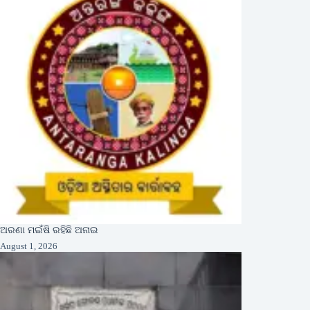
ଅରଣା ମଇଁଷି ରହିଛି ଅନାଇ
August 1, 2026