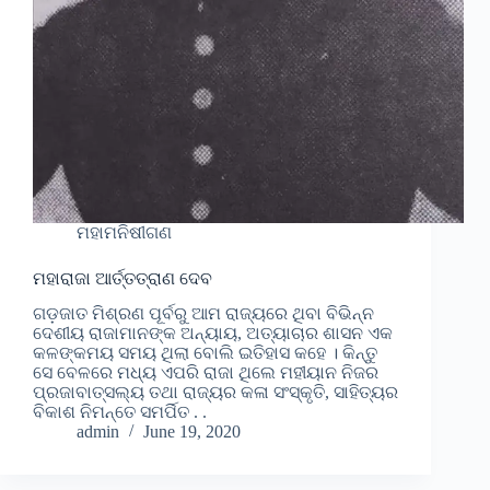
ମହାମନିଷୀଗଣ
ମହାରାଜା ଆର୍ତ୍ତତ୍ରାଣ ଦେବ
ଗଡ଼ଜାତ ମିଶ୍ରଣ ପୂର୍ବରୁ ଆମ ରାଜ୍ୟରେ ଥିବା ବିଭିନ୍ନ
ଦେଶୀୟ ରାଜାମାନଙ୍କ ଅନ୍ୟାୟ, ଅତ୍ୟାଚାର ଶାସନ ଏକ
କଳଙ୍କମୟ ସମୟ ଥିଲା ବୋଲି ଇତିହାସ କହେ । କିନ୍ତୁ
ସେ ବେଳରେ ମଧ୍ୟ ଏପରି ରାଜା ଥିଲେ ମହୀୟାନ ନିଜର
ପ୍ରଜାବାତ୍ସଲ୍ୟ ତଥା ରାଜ୍ୟର କଳା ସଂସ୍କୃତି, ସାହିତ୍ୟର
ବିକାଶ ନିମନ୍ତେ ସମର୍ପିତ . .
admin
June 19, 2020