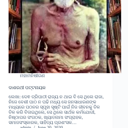
ମହାମନିଷୀଗଣ
ଦାଶରଥୀ ପଟ୍ଟନାୟକ
ଲେଖା: ଦେଵ ତ୍ରିପାଠୀ ରାଜ୍ୟ ନ ଥାଇ ବି ସେ ଥିଲେ ରାଜା,
ନିଜେ ବେଶୀ ପାଠ ନ ପଢି ମଧ୍ୟ ସେ ଜନସାଧାରଣଙ୍କ
ମଧ୍ୟରେ ପଠନର ସ୍ପୃହା ସୃଷ୍ଟି ପାଇଁ ନିଜ ଜୀବନକୁ ତିଳ
ତିଳ କରି ବିତାଇଥିଲେ, ସେ ଥିଲେ ସାର୍ଥକ କର୍ମଯୋଗୀ,
ନିଷ୍ଠାପର ସଂଗଠକ, ଖ୍ୟାତନାମା ସଂଗ୍ରାହକ,
ସମାଜସଂସ୍କାରକ, ସାହିତ୍ୟ ପ୍ରଶଂସକ…
admin
June 20, 2020