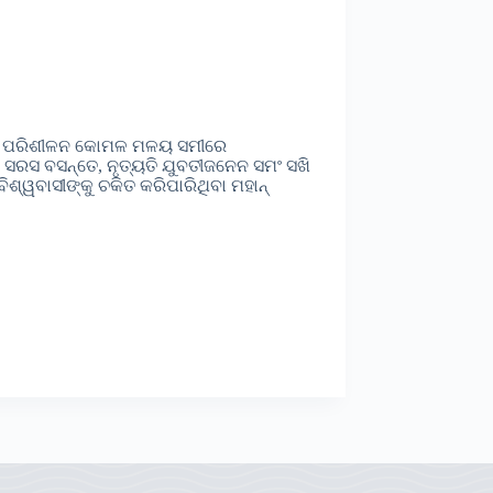
ତା ପରିଶୀଳନ କୋମଳ ମଳୟ ସମୀରେ
ହ ସରସ ବସନ୍ତେ, ନୃତ୍ୟତି ଯୁବତୀଜନେନ ସମଂ ସଖି
ଶ୍ୱବାସୀଙ୍କୁ ଚକିତ କରିପାରିଥିବା ମହାନ୍