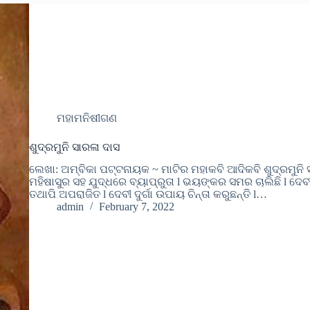
ମହାମନିଷୀଗଣ
ଶୁଦ୍ରମୁନି ସାରଳା ଦାସ
ଲେଖା: ଅମ୍ବିକା ପଟ୍ଟନାୟକ ~ ମାଟିର ମହାକବି ଆଦିକବି ଶୁଦ୍ରମୁନି ସାରଳା
ମହିଷାସୁର ସହ ଯୁଦ୍ଧରେ ବ୍ୟାପ୍ରୁତା l ଭୟଙ୍କର ସମର ଚାଲିଛି l ଦେ
ତଥାପି ଅପରାଜିତ l ଦେବୀ ଦୁର୍ଗା ଉପାୟ ଚିନ୍ତା କରୁଛନ୍ତି l…
admin
February 7, 2022