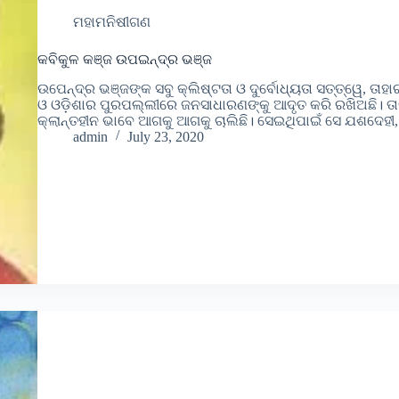
ମହାମନିଷୀଗଣ
କବିକୁଳ କଞ୍ଜ ଉପଇନ୍ଦ୍ର ଭଞ୍ଜ
ଉପେନ୍ଦ୍ର ଭଞ୍ଜଙ୍କ ସବୁ କ୍ଲିଷ୍ଟତା ଓ ଦୁର୍ବୋଧ୍ୟତା ସତ୍ତ୍ୱେ, ତାହା
ଓ ଓଡ଼ିଶାର ପୁରପଲ୍ଲୀରେ ଜନସାଧାରଣଙ୍କୁ ଆଦୃତ କରି ରଖିଅଛି। ତାଙ
କ୍ଲାନ୍ତହୀନ ଭାବେ ଆଗକୁ ଆଗକୁ ଚାଲିଛି। ସେଇଥିପାଇଁ ସେ ଯଶଦେହୀ, 
admin
July 23, 2020