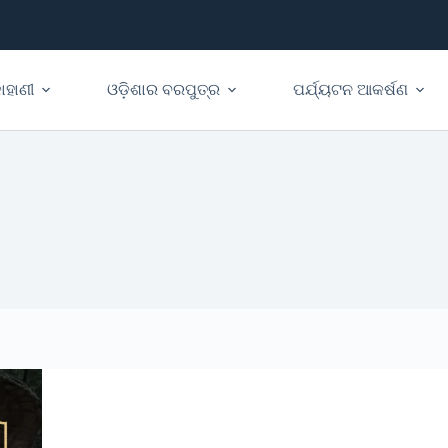
ାହାଣୀ
ଓଡ଼ିଶାର ବରପୁତ୍ର
ପର୍ଯ୍ୟଟନ ଆକର୍ଷଣ