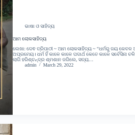
ଭାଷା ଓ ସାହିତ୍ୟ
ଆମ ଲୋକସାହିତ୍ୟ
ଲେଖା: ଦେଵ ତ୍ରିପାଠୀ ~ ଆମ ଲୋକସାହିତ୍ୟ ~ “ଧର୍ମରୁ ଜୟ କେବଳ ଅଧ
ଅପ୍ରମେୟ। ଧର୍ମ ହିଁ କାଳେ କାଳେ ପଦାର୍ଥ କେତେ କାଳେ ସର୍ବେସିନା ଚଳ
ଲାଗି ହରିଶ୍ଚନ୍ଦ୍ର ଶ୍ମଶାନ ଜଗିଲେ, ସତ୍ୟ…
admin
March 29, 2022