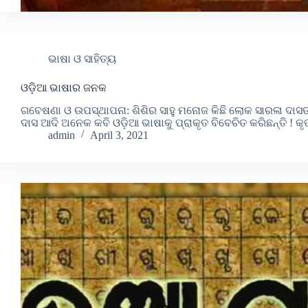
ଭାଷା ଓ ସାହିତ୍ୟ
ଓଡ଼ିଆ ଭାଷାର ଜନକ
ଗବେଷଣା ଓ ଉପସ୍ଥାପନା: ଶିଶିର ସାହୁ ମନୋଜ କିଛି ଲୋକ ସାରଳା ଦାସଙ୍କୁ 
ଦାସ ଆଦି ଅନେକ କବି ଓଡ଼ିଆ ଭାଷାକୁ ପ୍ରାକୃତ ବିବେଚିତ କରିଛନ୍ତି ! କ
admin
April 3, 2021