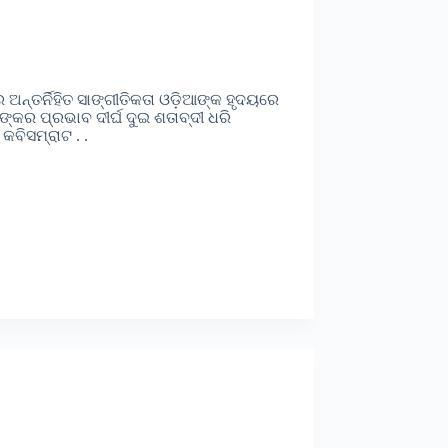
ର ଅନ୍ତର୍ନିହିତ ସାଙ୍ଗୀତିକତା ଓଡ଼ିଆଙ୍କ ହୃଦୟରେ
୍କର ପ୍ରଭାବ ଦୀର୍ଘ ଦୁଇ ଶତାବ୍ଦୀ ଧରି
କବିସମ୍ରାଟ . .