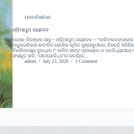
ମହାମନିଷୀଗଣ
ଓଡ଼ିଆପୁଅ ଜୟଦେବ
ଲେଖା: ନିରଞ୍ଜନ ସାହୁ ~ ଓଡ଼ିଆପୁଅ ଜୟଦେବ ~ “ଲଳିତଲବଙ୍ଗଲ
ମଧୁକରନିକର କର‍ଂବିତ କୋକିଳ କୂଜିତ କୁଞ୍ଜକୁଟୀରେ, ବିହରତି ହରିରି
ବିରହିଜନସ୍ୟ ଦୁରନ୍ତେ।” ଲଳିତ ଶବ୍ଦ ପ୍ରୟୋଗ ଓ ପଦବିନ୍ୟାସରେ ବି
ସଂସ୍କୃତ କବି, ‘ଗୀତଗୋବିନ୍ଦ‘ର ରଚୟିତା…
admin
July 23, 2020
1 Comment