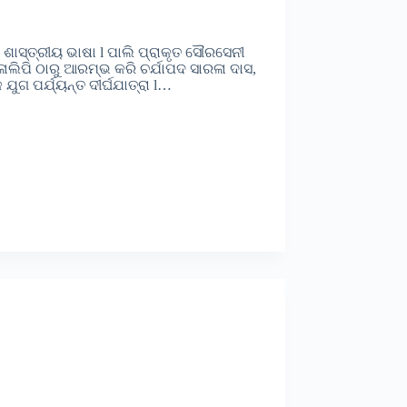
ାସ୍ତ୍ରୀୟ ଭାଷା l ପାଲି ପ୍ରାକୃତ ସୌରସେନୀ
ଲିପି ଠାରୁ ଆରମ୍ଭ କରି ଚର୍ଯାପଦ ସାରଳା ଦାସ,
ୁଗ ପର୍ଯ୍ୟନ୍ତ ଦୀର୍ଘଯାତ୍ରା l…