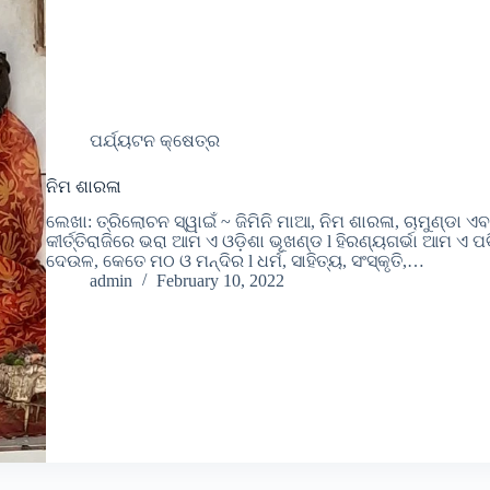
ପର୍ଯ୍ୟଟନ କ୍ଷେତ୍ର
ନିମ ଶାରଳା
ଲେଖା: ତ୍ରିଲୋଚନ ସ୍ୱାଇଁ ~ ଜିମିନି ମାଆ, ନିମ ଶାରଳା, ଚାମୁଣ୍ଡା ଏ
କୀର୍ତ୍ତିରାଜିରେ ଭରା ଆମ ଏ ଓଡ଼ିଶା ଭୂଖଣ୍ଡ l ହିରଣ୍ୟଗର୍ଭା ଆମ
ଦେଉଳ, କେତେ ମଠ ଓ ମନ୍ଦିର l ଧର୍ମ, ସାହିତ୍ୟ, ସଂସ୍କୃତି,…
admin
February 10, 2022