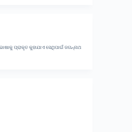
 ଭାଷାକୁ ପ୍ରାକୃତ କୁହାଯାଏ ସେଥିପାଇଁ ଜଗନ୍ନାଥ