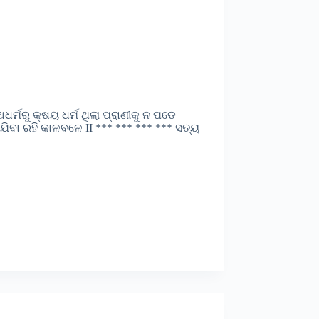
ର୍ମରୁ କ୍ଷୟ ଧର୍ମ ଥିଲା ପ୍ରାଣୀକୁ ନ ପଡେ
ିଯିବା ରହି କାଳବଳେ II *** *** *** *** ସତ୍ୟ