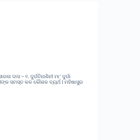
 ଦାସ ~ ୧. ଦୁର୍ଗତିନାଶିନୀ ମା’ ଦୁର୍ଗା
ବୀଙ୍କ ସମସ୍ତ କଳ କୌଶଳ ବ୍ୟର୍ଥ l ମହିଷାସୁର