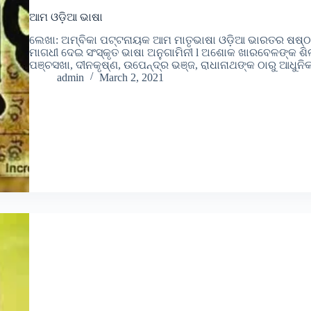
ଆମ ଓଡ଼ିଆ ଭାଷା
ଲେଖା: ଅମ୍ବିକା ପଟ୍ଟନାୟକ ଆମ ମାତୃଭାଷା ଓଡ଼ିଆ ଭାରତର ଷଷ୍ଠ ଶ
ମାଗଧୀ ଦେଇ ସଂସ୍କୃତ ଭାଷା ଅନୁଗାମିନୀ l ଅଶୋକ ଖାରବେଳଙ୍କ ଶିଳା
ପଞ୍ଚସଖା, ଦୀନକୃଷ୍ଣ, ଉପେନ୍ଦ୍ର ଭଞ୍ଜ, ରାଧାନାଥଙ୍କ ଠାରୁ ଆଧୁନିକ ଯ
admin
March 2, 2021