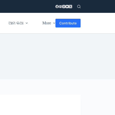
ଆମ କଥା
More
Contribute