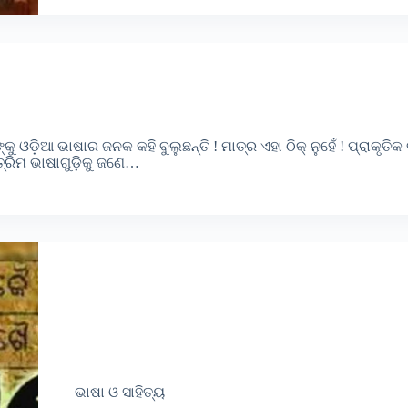
ଓଡ଼ିଆ ଭାଷାର ଜନକ କହି ବୁଲୁଛନ୍ତି ! ମାତ୍ର ଏହା ଠିକ୍ ନୁହେଁ ! ପ୍ରାକୃତିକ
ୃତ୍ରିମ ଭାଷାଗୁଡ଼ିକୁ ଜଣେ…
ଭାଷା ଓ ସାହିତ୍ୟ