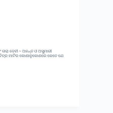
ବଂ ତାରା ଦେବୀ ~ ଅନନ୍ତ ଓ ଅସୁମାରୀ
 ଏ ପବିତ୍ର ମାଟିର କୋଣାନୁକୋଣରେ କେତେ ଯେ