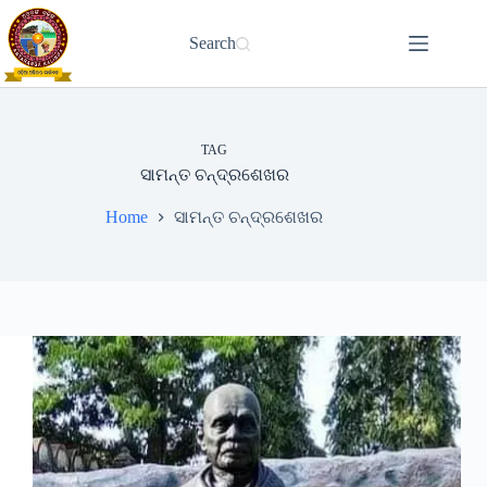
Skip
to
Search
content
TAG
ସାମନ୍ତ ଚନ୍ଦ୍ରଶେଖର
Home
ସାମନ୍ତ ଚନ୍ଦ୍ରଶେଖର