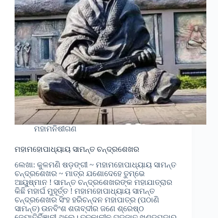
ମହାମନିଷୀଗଣ
ମହାମହୋପାଧ୍ୟାୟ ସାମନ୍ତ ଚନ୍ଦ୍ରଶେଖର
ଲେଖା: କୁଳମଣି ଷଡ଼ଙ୍ଗୀ ~ ମହାମହୋପାଧ୍ୟାୟ ସାମନ୍ତ
ଚନ୍ଦ୍ରଶେଖର ~ ମାତ୍ର ଯଶୋଦେହେ ତୁମ୍ଭେ
ଆୟୁଷ୍ମାନ ! ସାମନ୍ତ ଚନ୍ଦ୍ରଶେଖରଙ୍କ ମହାଯାତ୍ରାର
କିଛି ମହାର୍ଘ ମୁହୂର୍ତ୍ତ ! ମହାମହୋପାଧ୍ୟାୟ ସାମନ୍ତ
ଚନ୍ଦ୍ରଶେଖର ସିଂହ ହରିଚନ୍ଦନ ମହାପାତ୍ର (ପଠାଣି
ସାମନ୍ତ) ଉନବିଂଶ ଶତାବ୍ଦୀର ଜଣେ ଶ୍ରେଷ୍ଠ
ଜ୍ୟୋତିର୍ବିଜ୍ଞାନୀ ଥିଲେ। ତତ୍କାଳୀନ ଗଡଜାତ ଖଣ୍ଡପଡାର