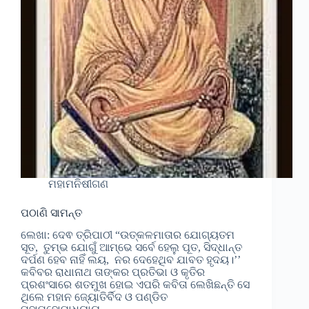
ମହାମନିଷୀଗଣ
ପଠାଣି ସାମନ୍ତ
ଲେଖା: ଦେଵ ତ୍ରିପାଠୀ “ଉତ୍କଳମାତାର ଯୋଗ୍ୟତମ
ସୂତ, ତୁମ୍ଭ ଯୋଗୁଁ ଆମ୍ଭେ ସର୍ବେ ହେଲୁ ପୂତ, ସିଦ୍ଧାନ୍ତ
ଦର୍ପଣ ହେବ ନାହିଁ ଲୟ, ନର ଦେହେଥିବ ଯାବତ ହୃଦୟ।’’
କବିବର ରାଧାନାଥ ତାଙ୍କର ପ୍ରତିଭା ଓ କୃତିର
ପ୍ରଶଂସାରେ ଶତମୁଖ ହୋଇ ଏପରି କବିତା ଲେଖିଛନ୍ତି ସେ
ଥିଲେ ମହାନ ଜ୍ୟୋତିର୍ବିଦ ଓ ପଣ୍ଡିତ