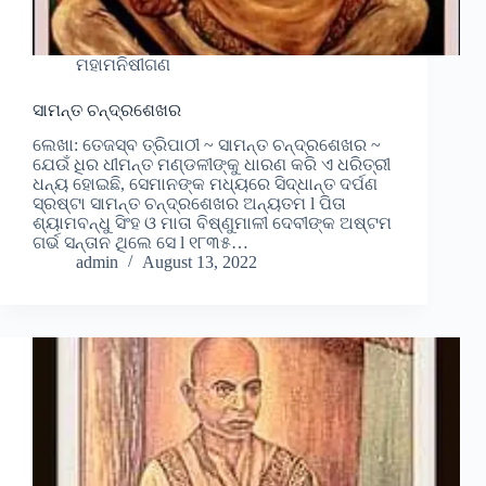
ମହାମନିଷୀଗଣ
ସାମନ୍ତ ଚନ୍ଦ୍ରଶେଖର
ଲେଖା: ତେଜସ୍ବ ତ୍ରିପାଠୀ ~ ସାମନ୍ତ ଚନ୍ଦ୍ରଶେଖର ~
ଯେଉଁ ଧିର ଧୀମନ୍ତ ମଣ୍ଡଳୀଙ୍କୁ ଧାରଣ କରି ଏ ଧରିତ୍ରୀ
ଧନ୍ୟ ହୋଇଛି, ସେମାନଙ୍କ ମଧ୍ୟରେ ସିଦ୍ଧାନ୍ତ ଦର୍ପଣ
ସ୍ରଷ୍ଟା ସାମନ୍ତ ଚନ୍ଦ୍ରଶେଖର ଅନ୍ୟତମ l ପିତା
ଶ୍ୟାମବନ୍ଧୁ ସିଂହ ଓ ମାତା ବିଷ୍ଣୁମାଳୀ ଦେବୀଙ୍କ ଅଷ୍ଟମ
ଗର୍ଭ ସନ୍ତାନ ଥିଲେ ସେ l ୧୮୩୫…
admin
August 13, 2022