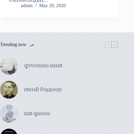
ମହାମହୋପାଧ୍ୟାୟ…
admin
May 29, 2020
Trending now
ଫୁଟାଡଙ୍ଗାର ନାଉରୀ
ନୀଳମଣି ବିଦ୍ୟାରତ୍ନ
ରାଣୀ ଶୁକଦେଇ