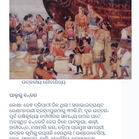
ଉତ୍କଳୀୟ ନୌବାଣିଜ୍ୟ
ପାଲୁରୁ ବନ୍ଦର
ଲେଖା: ଦେଵ ତ୍ରିପାଠୀ ଦିନ ଥିଲା ! ସଦାଭାଇବ୍ରାଣ୍ଟ
ରେଶମନଗରୀ ବ୍ରହ୍ମପୁରଠାରୁ ୩୨କି.ମି. ଦୂର ଉତ୍ତର-
ପୂର୍ବ ଋଷିକୂଲ୍ୟା ନଦୀତୀରର ସାମାନ୍ୟ ଉପର ପଟେ
ଅବସ୍ଥିତ ବନ୍ଦରଟି ଦେଇ ଦିନେ ପାଟଲୁଗା, ଶାଢ଼ୀ,
ହାତୀଦାନ୍ତ, ମଖମଲି କନା, ନଡ଼ିଆ ପ୍ରମୁଖ ସାମଗ୍ରୀ
ଉତ୍କଳ ଭୂମିରୁ ରପ୍ତାନି ହେଉଥିଲା ! ଇଣ୍ଡୋନେସିଆ,
ଜାଭା, ସୁମାତ୍ରା, ବାଲି, ବୋର୍ଣ୍ଣିଓ, ବ୍ରହ୍ମଦେଶ…