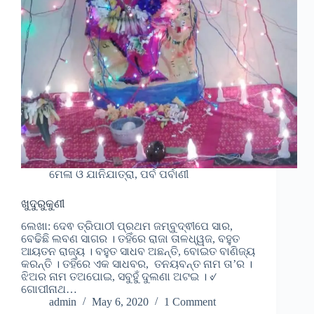
ମେଳା ଓ ଯାନିଯାତ୍ରା, ପର୍ବ ପର୍ବାଣୀ
ଖୁଦୁରୁକୁଣୀ
ଲେଖା: ଦେଵ ତ୍ରିପାଠୀ ପ୍ରଥମ ଜମ୍ବୁଦ୍ଵୀପେ ସାର,
ବେଢିଛି ଲବଣ ସାଗର । ତହିଁରେ ରାଜା ତାଳଧ୍ୱଜ, ବହୁତ
ଆୟତନ ରାଜ୍ୟ । ବହୁତ ସାଧବ ଅଛନ୍ତି, ବୋଇତ ବାଣିଜ୍ୟ
କରନ୍ତି । ତହିଁରେ ଏକ ସାଧବର, ତନୟବନ୍ତ ନାମ ତା’ର ।
ଝିଅର ନାମ ତଅପୋଇ, ସବୁହୁଁ ଦୁଲଣା ଅଟଇ । ୰
ଗୋପୀନାଥ…
admin
May 6, 2020
1 Comment