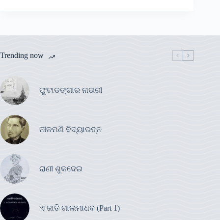
Trending now
ଫୁଟାଡଙ୍ଗାର ନାଉରୀ
ନୀଳମଣି ବିଦ୍ୟାରତ୍ନ
ରାଣୀ ଶୁକଦେଇ
ଏ ଜାତି ଗାଲମାଧବ (Part 1)