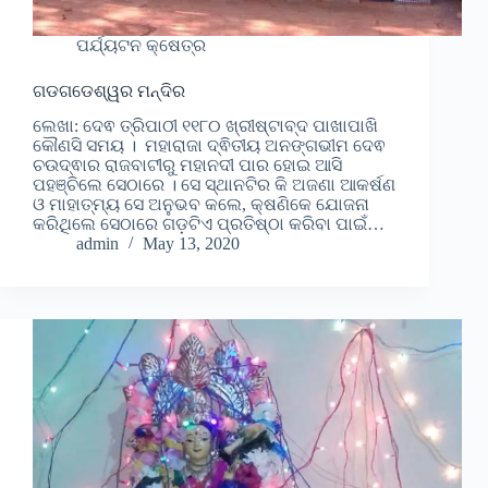
ପର୍ଯ୍ୟଟନ କ୍ଷେତ୍ର
ଗଡଗଡେଶ୍ୱର ମନ୍ଦିର
ଲେଖା: ଦେଵ ତ୍ରିପାଠୀ ୧୧୮୦ ଖ୍ରୀଷ୍ଟାବ୍ଦ ପାଖାପାଖି
କୌଣସି ସମୟ । ମହାରାଜା ଦ୍ଵିତୀୟ ଅନଙ୍ଗଭୀମ ଦେଵ
ଚଉଦ୍ଵାର ରାଜବାଟୀରୁ ମହାନଦୀ ପାର ହୋଇ ଆସି
ପହଞ୍ଚିଲେ ସେଠାରେ । ସେ ସ୍ଥାନଟିର କି ଅଜଣା ଆକର୍ଷଣ
ଓ ମାହାତ୍ମ୍ୟ ସେ ଅନୁଭବ କଲେ, କ୍ଷଣିକେ ଯୋଜନା
କରିଥିଲେ ସେଠାରେ ଗଡ଼ଟିଏ ପ୍ରତିଷ୍ଠା କରିବା ପାଇଁ…
admin
May 13, 2020