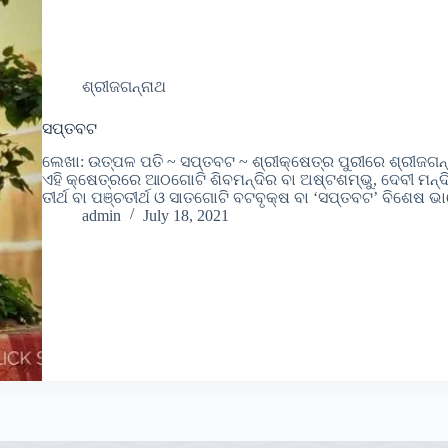
ଶ୍ରୀଜଗନ୍ନାଥ
ସପ୍ତବଟ
ଲେଖା: ଉତ୍ପଳ ପତି ~ ସପ୍ତବଟ ~ ଶ୍ରୀକ୍ଷେତ୍ର ପୁରୀରେ ଶ୍ରୀଜଗନ୍
ଏହି କ୍ଷେତ୍ରରେ ଆଠଗୋଟି ଶିବମନ୍ଦିର ବା ଅଷ୍ଟଶମ୍ଭୁ, ଦେବୀ ମନ୍ଦି
ତୀର୍ଥ ବା ପଞ୍ଚତୀର୍ଥ ଓ ସାତଗୋଟି ବଟବୃକ୍ଷ ବା ‘ସପ୍ତବଟ’ ବିଶେଷ 
admin
July 18, 2021