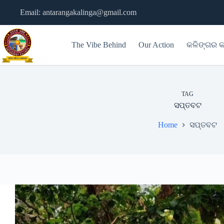
Skip
Email: antarangakalinga@gmail.com
to
content
The Vibe Behind
Our Action
କଳିଙ୍ଗର କ
TAG
ସପ୍ତବଟ
Home
ସପ୍ତବଟ