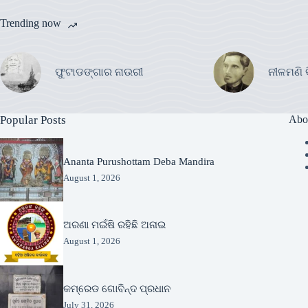
Trending now
ଫୁଟାଡଙ୍ଗାର ନାଉରୀ
ନୀଳମଣି 
Popular Posts
Abo
Ananta Purushottam Deba Mandira
August 1, 2026
ଅରଣା ମଇଁଷି ରହିଛି ଅନାଇ
August 1, 2026
କମ୍ରେଡ ଗୋବିନ୍ଦ ପ୍ରଧାନ
July 31, 2026