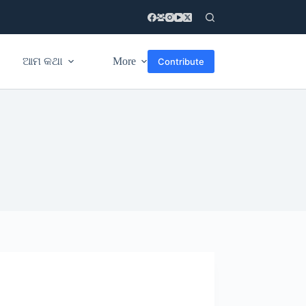
ଆମ କଥା
More
Contribute