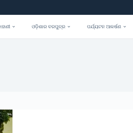
ାହାଣୀ
ଓଡ଼ିଶାର ବରପୁତ୍ର
ପର୍ଯ୍ୟଟନ ଆକର୍ଷଣ