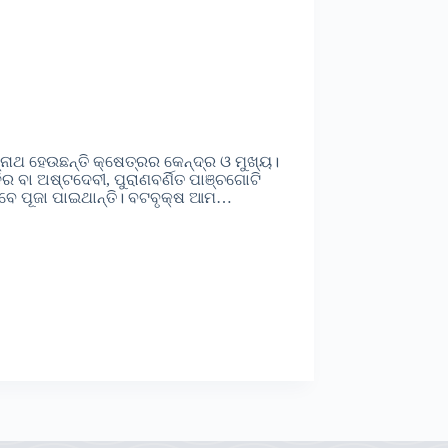
ନାଥ ହେଉଛନ୍ତି କ୍ଷେତ୍ରର କେନ୍ଦ୍ର ଓ ମୁଖ୍ୟ।
ର ବା ଅଷ୍ଟଦେବୀ, ପୁରାଣବର୍ଣିତ ପାଞ୍ଚଗୋଟି
ଭାବେ ପୂଜା ପାଇଥାନ୍ତି। ବଟବୃକ୍ଷ ଆମ…