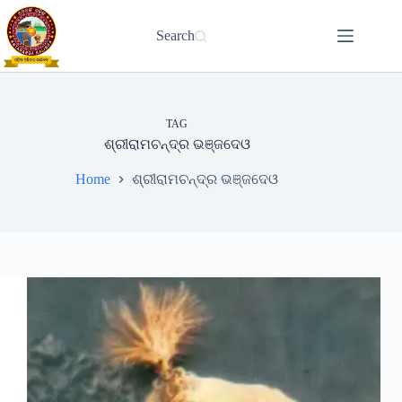
Skip
to
Search
content
TAG
ଶ୍ରୀରାମଚନ୍ଦ୍ର ଭଞ୍ଜଦେଓ
Home
ଶ୍ରୀରାମଚନ୍ଦ୍ର ଭଞ୍ଜଦେଓ