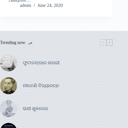
ଆୟୋଜନ…
admin
June 24, 2020
Trending now
ଫୁଟାଡଙ୍ଗାର ନାଉରୀ
ନୀଳମଣି ବିଦ୍ୟାରତ୍ନ
ରାଣୀ ଶୁକଦେଇ