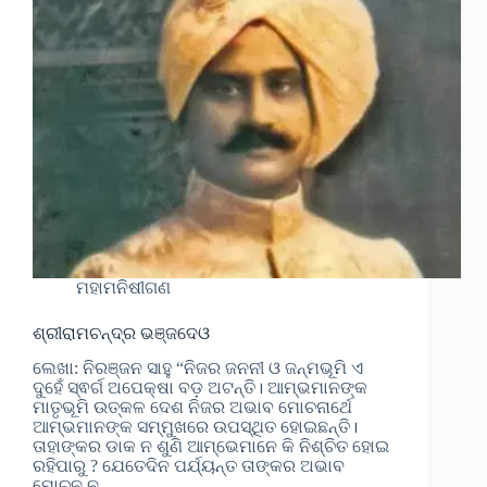
ମହାମନିଷୀଗଣ
ଶ୍ରୀରାମଚନ୍ଦ୍ର ଭଞ୍ଜଦେଓ
ଲେଖା: ନିରଞ୍ଜନ ସାହୁ “ନିଜର ଜନନୀ ଓ ଜନ୍ମଭୂମି ଏ
ଦୁହେଁ ସ୍ଵର୍ଗ ଅପେକ୍ଷା ବଡ଼ ଅଟନ୍ତି। ଆମ୍ଭମାନଙ୍କ
ମାତୃଭୂମି ଉତ୍କଳ ଦେଶ ନିଜର ଅଭାବ ମୋଚନାର୍ଥେ
ଆମ୍ଭମାନଙ୍କ ସମ୍ମୁଖରେ ଉପସ୍ଥିତ ହୋଇଛନ୍ତି।
ତାହାଙ୍କର ଡାକ ନ ଶୁଣି ଆମ୍ଭେମାନେ କି ନିଶ୍ଚିତ ହୋଇ
ରହିପାରୁ ? ଯେତେଦିନ ପର୍ଯ୍ୟନ୍ତ ତାଙ୍କର ଅଭାବ
ମୋଚନ ନ…