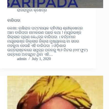
ରାଜରାଜୁଡା କ୍ଷେତ୍ର
ବାରିପଦା
ଲେଖା: ଋଷିରାଜ ପଟ୍ଟନାୟକ ଦ୍ଵିତୀୟ ଶ୍ରୀକ୍ଷେତ୍ର
ଆମ ବାରିପଦା ନାମକରଣ ପଛର କଥା ! ମୟୂରଭଞ୍ଜ
ଜିଲ୍ଲାର ପ୍ରାଣ କେନ୍ଦ୍ର ବାରିପଦା । ବର୍ତ୍ତମାନ
ମୟୂରଭଞ୍ଜ ଜିଲ୍ଲାର ଜିଲ୍ଲା ମୁଖ୍ୟାଳୟ ବା ସଦର
ମହକୁମା ହେଉଛି ଏହି ବାରିପଦା । ଓଡ଼ିଶାର
ଉତ୍ତରାଞ୍ଚଳରେ ସମୁଦ୍ର ପତନରୁ ୩୬ ମିଟର (୧୧୮ଫୁଟ)
ଉଚ୍ଚରେ ଅବସ୍ଥିତ ଥିବା ଏହି…
admin
July 1, 2020