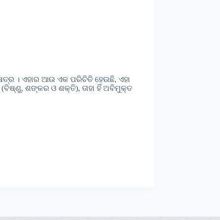
ଷେତ୍ର । ଏହାର ଆଉ ଏକ ପରିଚିତି ହେଉଛି, ଏହା
ିଷ୍ଣୁ, ଶଙ୍କର ଓ ଶକ୍ତି), ତାହା ହିଁ ଅବିମୁକ୍ତ