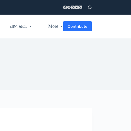
ଆମ କଥା
More
Contribute