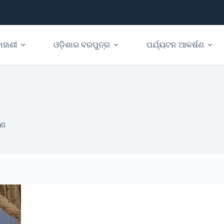
ାହାଣୀ
ଓଡ଼ିଶାର ବରପୁତ୍ର
ପର୍ଯ୍ୟଟନ ଆକର୍ଷଣ
ୟଣ