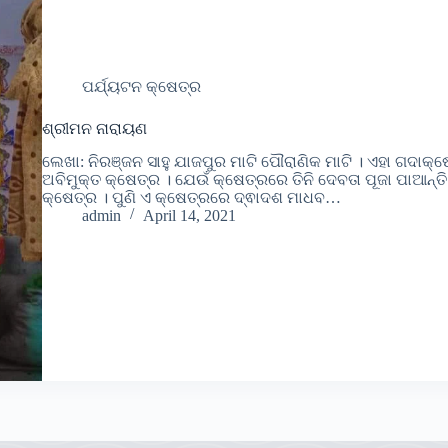
ପର୍ଯ୍ୟଟନ କ୍ଷେତ୍ର
ଶ୍ରୀମନ ନାରାୟଣ
ଲେଖା: ନିରଞ୍ଜନ ସାହୁ ଯାଜପୁର ମାଟି ପୌରାଣିକ ମାଟି । ଏହା ଗଦାକ୍
ଅବିମୁକ୍ତ କ୍ଷେତ୍ର । ଯେଉଁ କ୍ଷେତ୍ରରେ ତିନି ଦେବତା ପୂଜା ପାଆନ୍ତି (ବ
କ୍ଷେତ୍ର । ପୁଣି ଏ କ୍ଷେତ୍ରରେ ଦ୍ଵାଦଶ ମାଧବ…
admin
April 14, 2021