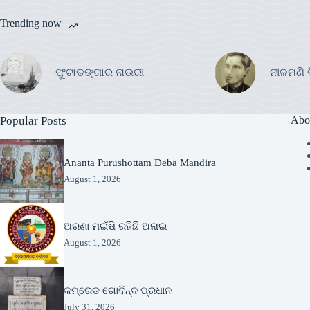
Trending now
ଫୁଟାଡଙ୍ଗାର ନାଉରୀ
ନୀଳମଣି 
Popular Posts
Abo
Ananta Purushottam Deba Mandira
August 1, 2026
ଅରଣା ମଇଁଷି ରହିଛି ଅନାଇ
August 1, 2026
କମ୍ରେଡ ଗୋବିନ୍ଦ ପ୍ରଧାନ
July 31, 2026