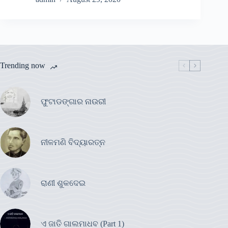
Trending now
ଫୁଟାଡଙ୍ଗାର ନାଉରୀ
ନୀଳମଣି ବିଦ୍ୟାରତ୍ନ
ରାଣୀ ଶୁକଦେଇ
ଏ ଜାତି ଗାଲମାଧବ (Part 1)