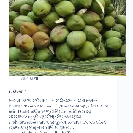
ଆମ କଥା
ନାରିକେଳ
ଲେଖା: ଦେଵ ତ୍ରିପାଠୀ ~ ନାରିକେଳ ~ ଇଏ କୋଉ
ଅସିଆ କାଳର‌ ମସିଆ କଥା ! ଥିଲେ ଜଣେ ଗ୍ରାମୀଣ ଚାରଣ
କବି । ସେଇ କବିଙ୍କ ଖ୍ୟାତି ଆଉ ଲାଳିତ୍ୟମୟ
ସଙ୍ଗୀତର ଧ୍ୱନି ପ୍ରତିଧ୍ୱନିତ ହେଉଥିଲା
ମହୀମଣ୍ଡଳରେ। ରାଜ୍ୟର ଦୁର୍ଦ୍ଦାନ୍ତ ରାଜା ସେ ସଙ୍ଗୀତର
ପ୍ରଭାବରୁ ମୁକୁଳାଇ ପାରି ନ ଥିଲେ…
admin
August 29, 2020