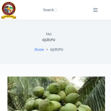
Skip
to
Search
content
TAG
ଶ୍ରୀଫଳ
Home
ଶ୍ରୀଫଳ