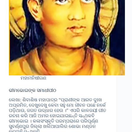
ମହାମନିଷୀଗଣ
ଭୀମଭୋଇଙ୍କ ସମାଧୀପୀଠ
ଲେଖା: ଶିବାଶିଷ ମହାପାତ୍ର “ପ୍ରାଣୀଙ୍କ ଆରତ ଦୁଃଖ
ଅପ୍ରମିତ, ଦେଖୁଦେଖୁ କେବା ସହୁ ମୋ ଜୀବନ ପଛେ ନର୍କେ
ପଡ଼ିଥାଉ, ଜଗତ ଉଦ୍ଧାର ହେଉ ।” ଏପରି କାଳଜୟୀ ଗୀତ
ରଚନା କରି ଆଜି ଅମର ହୋଇଯାଇଛନ୍ତି ସନ୍ଥକବି
ଭୀମଭୋଇ । କଳାସଂସ୍କୃତି ପରମ୍ପରାରେ ପରିପୂର୍ଣ୍ଣ
ସୁବର୍ଣ୍ଣପୁର ଜିଲ୍ଲା ଖଲିଆପାଲିର ଶୋଭା ମଣ୍ଡନ
କରୁଅଛି ସନ୍ଥକବି…