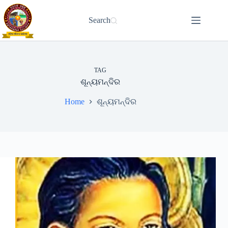
Skip
to
Search
content
TAG
ଶୂନ୍ୟମନ୍ଦିର
Home
ଶୂନ୍ୟମନ୍ଦିର