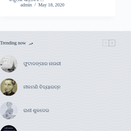
admin
May 18, 2020
Trending now
ଫୁଟାଡଙ୍ଗାର ନାଉରୀ
ନୀଳମଣି ବିଦ୍ୟାରତ୍ନ
ରାଣୀ ଶୁକଦେଇ